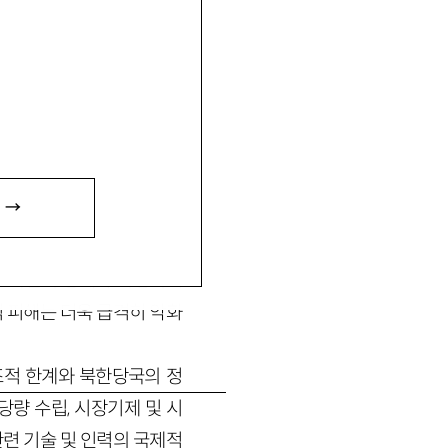
환경개선 지원방안』 『남북
r.kr
 →
예외가 아니다. 특히 극심
. 북한의 경제가 회생되어
 피해는 더욱 급격히 악화
조적 한계와 북한당국의 정
량 수립, 시장기제 및 시
련 기술 및 인력의 국제적