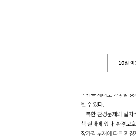
손기웅
孫基雄
통일연구원 선임연구위원
환경공동체 형성방안』 『남북
1. 한반도에서 환경
10일 이
환경오염과 파괴, 그리
한 산림파괴, 두만강 및
산업을 제대로 가동할 경
될 수 있다.
북한 환경문제의 일차
책 실패에 있다. 환경보
장가격 부재에 따른 환경