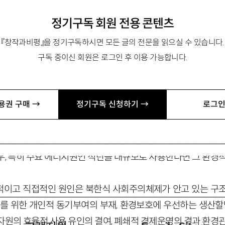
정기구독 회원 전용 콘텐츠
, 독일 베를린 자유대학교 정치학과 객원교수. 저서로 『북한 
『창작과비평』을 정기구독하시면 모든 글의 전문을 읽으실 수 있습니다.
환경에너지협력 활성화전략 연구』 등이 있음. songw@kinu.o
구독 중이신 회원은 로그인 후 이용 가능합니다.
문제의 의미
용권 구매 →
정기구독 신청하기 →
로그인
고 그로 인한 사회적 혼란은 오늘날 전지구적 현실이며 남북한도 
 압록강의 오염 등으로 북한의 환경문제는 날로 심각해지고 있다
우, 특히 주요 에너지원인 석탄을 대규모로 사용한다면 그 환경적
적이고 직접적인 원인은 북한식 사회주의체제가 안고 있는 구
호를 위한 개인적 동기부여의 부재, 환경보호에 우선하는 생산할당
자원의 효율적 사용 유인의 결여, 폐쇄적 경제운영의 결과 환경관