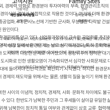
고객지원
Family Sites
, 경제력 약화로 환경분야 투자여력의 부족, 환경관리조직의 
이용약관
창비
환경의식의 결여가 복합적으로 작용한 것이다. 여기에 더해 환경에
개인정보처리방침
창비문화재단
고객센터
클럽창비
공업화, 4대 군사노선에 기반한 군사화, 무분별한 다락밭 건설
 원인이다.
환경문제를 안고 있다. 산업화과정에서 급속한 공업화를 추진
ㅣ대표이사 : 염종선ㅣ사업자등록번호 : 105-81-63672ㅣ통신판매업 : 제 2009-
 양적 성장 밑에서 환경문제는 날로 심각해져갔다. 특히 중화학공
주시 회동길 184(문발동)ㅣ팩스 : 031-955-3399 ㅣ
cnc@changbi.com
ㅣ개인정보
대표전화 : 031-955-3333(월~금 10시~17시), 점심시간 11시 30분~13시
 도시화의 다양한 문제로 이어졌으며, 성장위주의 정책은 대
 도시화로 인한 생활오염이 가속화되면서 심각한 사회문제로 
copyright © Changbi Publishers, inc. All Rights Reserved.
년대에 들어서야 전반적으로 확산되기 시작했다. 하지만 환경문
 경제의 재도약을 위해서는 물론, 생활의 질을 높이기 위해 환
한 사이의 이념적, 정치적, 경제적, 사회·문화적 차이에도 불
 수 있다. 한반도가 남북한 주민과 그 후세들이 살아갈 유일한 
위해 남북한이 정치적 통일 여부와 관계없이 상호 교류·협력해