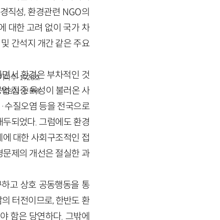
경직성, 환경관련 NGO의
 대한 고려 없이 국가 차
 및 간석지 개간 같은 주요
하면서 환경은 부차적인 것
경기파주-1928호
업 집중 육성이 불러온 사
책임자 : 신문수
기·수질오염 등을 전국으로
대두되었다. 그럼에도 환경
제에 대한 사회구조적인 접
경문제의 개선은 절실한 과
구하고 상호 공동행동을 통
삶의 터전이므로, 한반도 환
야 함은 당연하다. 그밖에