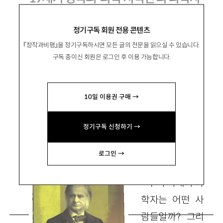
폴 화이트 『토머스 헉슬리: 과학 지식인의
정기구독 회원 전용 콘텐츠
탄생』, 사이언스북스 2006
『창작과비평』을 정기구독하시면 모든 글의 전문을 읽으실 수 있습니다.
구독 중이신 회원은 로그인 후 이용 가능합니다.
金載榮
김재영
10일 이용권 구매 →
서울대학교 기초교육원 교수
정기구독 신청하기 →
zyghim@snu.ac.kr
로그인 →
우리 시대의 과
학자는 어떤 사
람들일까? 그리