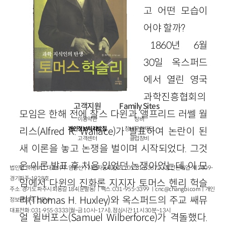
고 어떤 모습이
어야 할까?
1860년 6월
30일 옥스퍼드
에서 열린 영국
과학진흥협회의
고객지원
Family Sites
모임은 한해 전에 찰스 다윈과 앨프리드 러쎌 월
이용약관
창비
개인정보처리방침
창비문화재단
리스(Alfred R. Wallace)가 발표하여 논란이 된
고객센터
클럽창비
새 이론을 놓고 논쟁을 벌이며 시작되었다. 그것
은 이론 발표 후 처음 있었던 논쟁이었는데, 이 모
법인명 : ㈜창비ㅣ대표이사 : 염종선ㅣ사업자등록번호 : 105-81-63672ㅣ통신판매업 : 제 2009-
경기파주-1928호
임에서 다윈의 진화론 지지자 토머스 헨리 헉슬
주소 : 경기도 파주시 회동길 184(문발동)ㅣ팩스 : 031-955-3399 ㅣ
cnc@changbi.com
ㅣ개인
리(Thomas H. Huxley)와 옥스퍼드의 주교 쌔뮤
정보책임자 : 신문수
대표전화 : 031-955-3333(월~금 10시~17시), 점심시간 11시 30분~13시
얼 윌버포스(Samuel Wilberforce)가 격돌했다.