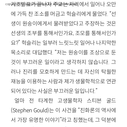
기조발표가 끝나자 주교는 자리에서 일어나 오만
copyright © Changbi Publishers, inc. All Rights Reserved.
에 가득 찬 조소를 머금고 헉슬리에게 물었다. “선
생이 원숭이에게서 물려받았다고 주장하는 것은
선생의 조부를 통해서인가요, 조모를 통해서인가
요?” 헉슬리는 일부러 느릿느릿 일어나 나지막한
목소리로 대답했다. “저는 원숭이를 조상으로 둔
것이 부끄러운 일이라고 생각하지 않습니다. 그
러나 진리를 모호하게 만드는 데 자신의 탁월한
재능을 이용하는 사람과 제가 생물학적으로 연관
되어 있다는 사실은 부끄러운 일입니다.”
얼마 전 타계한 고생물학자 스티븐 굴드
(Stephen Gould)는 이 사건을 “진화론의 역사에
서 가장 유명한 이야기”라고 칭했는데, 그 덕분에