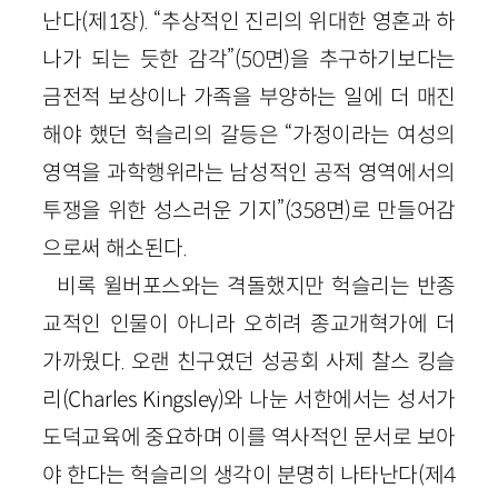
난다(제1장). “추상적인 진리의 위대한 영혼과 하
나가 되는 듯한 감각”(50면)을 추구하기보다는
금전적 보상이나 가족을 부양하는 일에 더 매진
해야 했던 헉슬리의 갈등은 “가정이라는 여성의
영역을 과학행위라는 남성적인 공적 영역에서의
투쟁을 위한 성스러운 기지”(358면)로 만들어감
으로써 해소된다.
비록 윌버포스와는 격돌했지만 헉슬리는 반종
교적인 인물이 아니라 오히려 종교개혁가에 더
가까웠다. 오랜 친구였던 성공회 사제 찰스 킹슬
리(Charles Kingsley)와 나눈 서한에서는 성서가
도덕교육에 중요하며 이를 역사적인 문서로 보아
야 한다는 헉슬리의 생각이 분명히 나타난다(제4