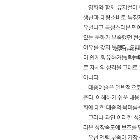
영화와 함께 뮤지컬이
생산과 대량소비로 특징
유별나고 극성스러운 면이
있는 문화가 부족했던 현
여유를 갖지 못했다. 오
법인명 : ㈜창비
이 쉽게 향유하기는 힘들다
주소 : 경기도 파
르 자체의 성격을 그대로
아니다.
대중예술은 일반적으로
준다. 이해하기 쉬운 내용
화에 대한 대중의 목마름
그러나 과연 이러한 성
러운 성장속도에 보조를 
우선 인력 부족이 가장