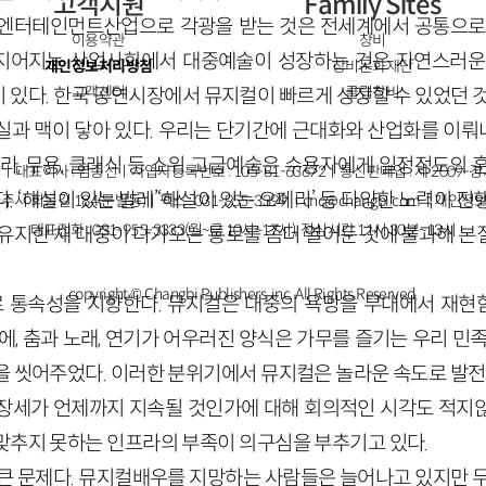
고객지원
Family Sites
 엔터테인먼트산업으로 각광을 받는 것은 전세계에서 공통으로
이용약관
창비
지어지는 산업사회에서 대중예술이 성장하는 것은 자연스러운 
개인정보처리방침
창비문화재단
고객센터
클럽창비
 있다. 한국 공연시장에서 뮤지컬이 빠르게 성장할 수 있었던 것
실과 맥이 닿아 있다. 우리는 단기간에 근대화와 산업화를 이
페라, 무용, 클래식 등 소위 고급예술은 수용자에게 일정정도의 
ㅣ대표이사 : 염종선ㅣ사업자등록번호 : 105-81-63672ㅣ통신판매업 : 제 2009-
. ‘해설이 있는 발레’‘해설이 있는 오페라’ 등 다양한 노력이 진
주시 회동길 184(문발동)ㅣ팩스 : 031-955-3399 ㅣ
cnc@changbi.com
ㅣ개인정보
대표전화 : 031-955-3333(월~금 10시~17시), 점심시간 11시 30분~13시
 유지한 채 대중이 다가오는 통로를 좀더 열어둔 것에 불과해 본
copyright © Changbi Publishers, inc. All Rights Reserved.
 통속성을 지향한다. 뮤지컬은 대중의 욕망을 무대에서 재현
에, 춤과 노래, 연기가 어우러진 양식은 가무를 즐기는 우리 민
을 씻어주었다. 이러한 분위기에서 뮤지컬은 놀라운 속도로 발전
장세가 언제까지 지속될 것인가에 대해 회의적인 시각도 적지
맞추지 못하는 인프라의 부족이 의구심을 부추기고 있다.
 큰 문제다. 뮤지컬배우를 지망하는 사람들은 늘어나고 있지만 무