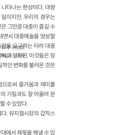
 나타나는 현상이다. 대량
일이지만, 우리의 경우는
은 그만큼 대중이 즐길 수
뤄내면서 대중예술을 양성할
훈련을 요구하는 터라 대중
경기파주-1928호
행되고 있지만, 이것들은 장
책임자 : 신문수
질적인 변화를 불러온 것은
함으로써 즐거움과 재미를
족의 기질과도 잘 어울려 문
할 수 있었다.
않다. 뮤지컬시장의 갑작스
대에서 제몫을 해낼 수 있