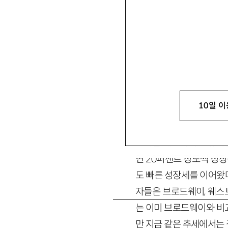
박병성
朴炳成
뮤지컬 전문지 『더뮤지컬』 편
뮤지컬 붐, 아직 따
10일 이
2006년 공연계를 결
스러운 헤드카피로 뮤지컬
연 20퍼센트 정도씩 성
도 빠른 성장세를 이어왔다
자들은 브로드웨이, 웨스트
는 이미 브로드웨이와 비
만 지금 같은 추세에서는 