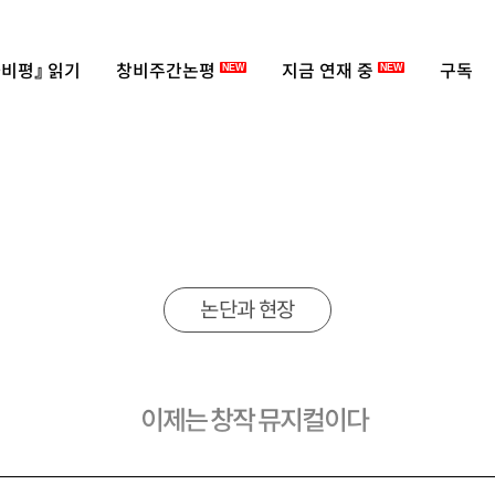
비평』 읽기
창비주간논평
지금 연재 중
구독
NEW
NEW
논단과 현장
이제는 창작 뮤지컬이다