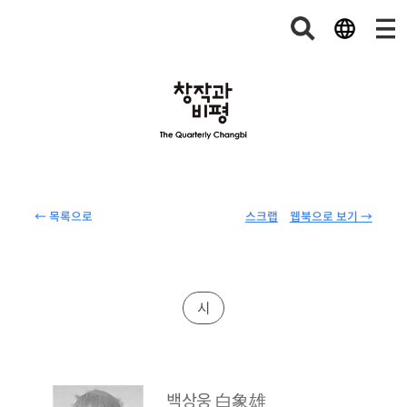
← 목록으로
스크랩
웹북으로 보기 →
시
白象雄
백상웅