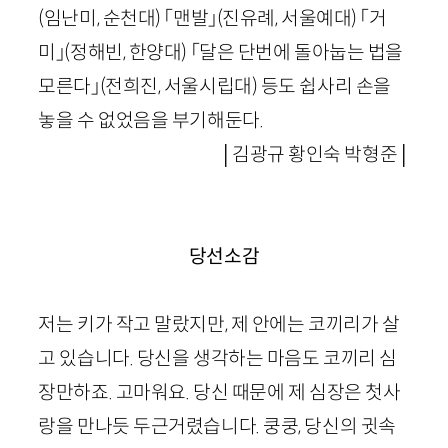
(임난미, 순천대) 「맨발」(진유례, 서울예대) 「거
미」(정해빈, 한양대) 「달은 단번에 돌아눕는 법을
모른다」(전희진, 서울시립대) 등도 쉽사리 손을
놓을 수 없었음을 부기해둔다.
│김광규 황인숙 박형준│
당선소감
저는 키가 작고 말랐지만, 제 안에는 코끼리가 살
고 있습니다. 당신을 생각하는 마음도 코끼리 심
장만하죠. 고마워요. 당신 때문에 제 심장은 첫사
랑을 만나듯 두근거렸습니다. 쿵쿵, 당신의 귓속