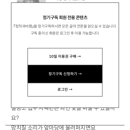
우석대 문예창작과 1. 1981년
정기구독 회원 전용 콘텐츠
생.
『창작과비평』을 정기구독하시면 모든 글의 전문을 읽으실 수 있습니다.
bluepostman@naver.com
구독 중이신 회원은 로그인 후 이용 가능합니다.
10일 이용권 구매 →
정기구독 신청하기 →
꽃 피는 철공소
로그인 →
철공소 입구 자목련은 과연 꽃을 피울 수 있을까
요?
망치질 소리가 앞마당에 울려퍼지면요