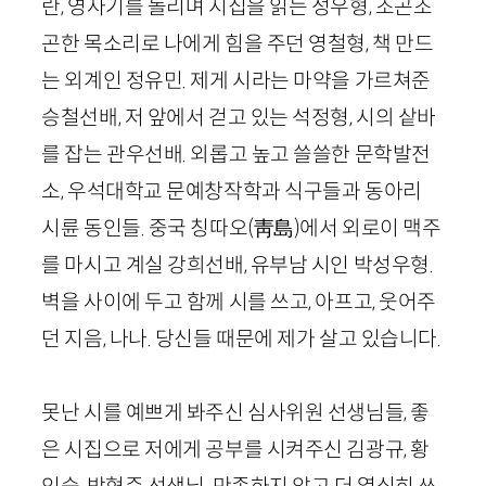
란, 영사기를 돌리며 시집을 읽는 성우형, 조곤조
곤한 목소리로 나에게 힘을 주던 영철형, 책 만드
는 외계인 정유민. 제게 시라는 마약을 가르쳐준
승철선배, 저 앞에서 걷고 있는 석정형, 시의 샅바
를 잡는 관우선배. 외롭고 높고 쓸쓸한 문학발전
소, 우석대학교 문예창작학과 식구들과 동아리
시륜 동인들. 중국 칭따오(靑島)에서 외로이 맥주
를 마시고 계실 강희선배, 유부남 시인 박성우형.
벽을 사이에 두고 함께 시를 쓰고, 아프고, 웃어주
던 지음, 나나. 당신들 때문에 제가 살고 있습니다.
못난 시를 예쁘게 봐주신 심사위원 선생님들, 좋
은 시집으로 저에게 공부를 시켜주신 김광규, 황