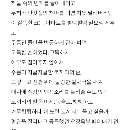
하늘 속의 번개를 끌어내리고
무허가 판잣집의 처마를 귀뺨 치듯 날려버리던
이 길쭉한 코는, 아파트를 벌떡벌떡 일으켜 세우
고
주름진 들판을 반듯하게 잡아 펴던
고독한 손이었다, 고독해서
아무도 잡아주지 않아서
주름이 자글자글한 코끼리의 손,
그렇다고 진흙 위에 물렁한 발자국을 새겨
대지에 심장의 엔진소리를 들려줄 수도 없는
코끼리의 발은 이제, 녹슬고, 뻣뻣하고
거무튀튀하다, 이 노란 코끼리는 울고 싶을까
혈관을 잘라내고 뭉클했던 오장육부 떼어내기 전