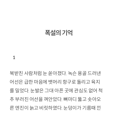
폭설의 기억
1
북받친 사람처럼 눈 쏟아졌다. 녹슨 용골 드러낸
어선은 급한 마음에 뱃머리 항구로 돌리고 육지
를 밀었다. 눈발은 그대 아픈 곳에 관심도 없어 척
추 부러진 어선을 껴안았다. 뼈마디 뚫고 솟아오
른 엔진이 늙고 비릿하였다. 눈덩이가 기름때 낀