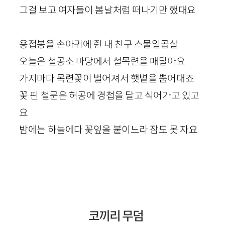
그걸 보고 여자들이 봄날처럼 떠나기만 했대요
용접봉을 손아귀에 쥔 내 친구 스물일곱살
오늘은 철공소 마당에서 철목련을 매달아요
가지마다 목련꽃이 벌어져서 햇볕을 뿜어대죠
꽃 핀 철문은 허공에 경첩을 달고 식어가고 있고
요
밤에는 하늘에다 꽃잎을 붙이느라 잠도 못 자요
코끼리 무덤