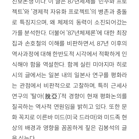
진보논쟁’이다. 이 글은 87년체제를 ‘민주화 프로
젝트’와 ‘경제적 자유화 프로젝트’의 병존과 충돌
로 특징지으며, 왜 체제의 동력이 소진되어갔는
가를 분석한다. 더불어 ‘87년체제론’에 대한 최장
집과 손호철의 이해를 비판하면서, 87년 이후의
역사과정에 대해 한반도적 시각에서 적확하게 인
식해야 함을 역설한다. 함께 실린 미야지마 히로
시의 글에서는 일본 내의 일본사 연구를 평화라
는 관점에서 비판적으로 고찰하며, 특히 근세사
연구의 ‘탈아(脫亞)’적 경향이 현재 평화논의를
질곡하는 역사적 연원임을 밝히고 있다. 또한 문
화 꼭지로 이른바 미드(미국 드라마)와 미드족 현
상의 배경과 영향을 꼼꼼하게 짚은 김봉석의 글
을 싣는다.