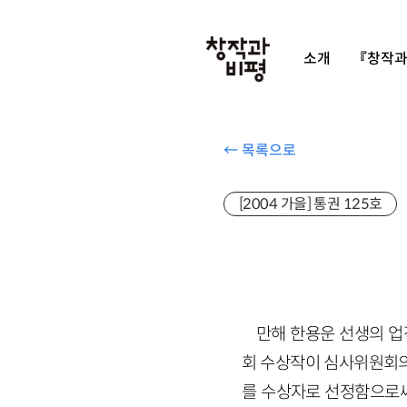
소개
『창작과
← 목록으로
[2004 가을] 통권 125호
만해 한용운 선생의 업
회 수상작이 심사위원회의
를 수상자로 선정함으로써