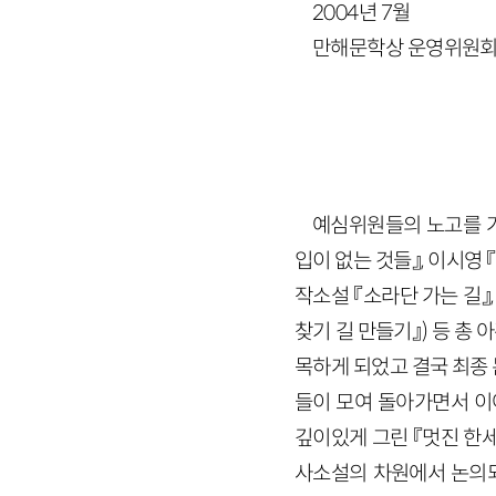
2004년 7월
만해문학상 운영위원
예심위원들의 노고를 거쳐
입이 없는 것들』, 이시영 
작소설 『소라단 가는 길』,
찾기 길 만들기』) 등 총
목하게 되었고 결국 최종
들이 모여 돌아가면서 이
깊이있게 그린 『멋진 한
사소설의 차원에서 논의되