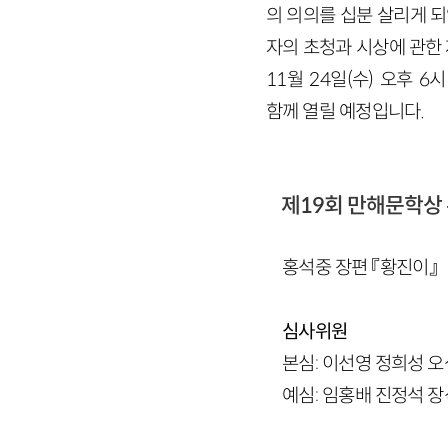
의 의의를 십분 살리게 
자의 초청과 시상에 관한 
11월 24일(수) 오후
함께 열릴 예정입니다.
제19회 만해문학상
홍석중 장편 『황진이』
심사위원
본심: 이선영 정희성 
예심: 임홍배 진정석 