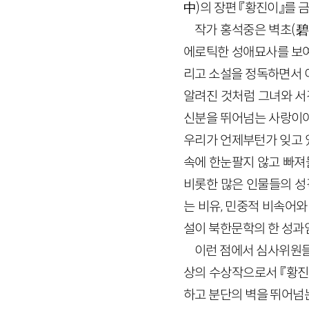
中)의 장편 『황진이』를
작가 홍석중은 벽초(碧
에로틱한 성애묘사를 보여
리고 소설을 정독하면서 
알려진 것처럼 그녀와 서
신분을 뛰어넘는 사랑이야
우리가 언제부턴가 잊고 
속에 한눈팔지 않고 빠져
비롯한 많은 인물들의 성
는 비유, 민중적 비속어와
설이 북한문학의 한 성과
이런 점에서 심사위원
상의 수상작으로서 『황진
하고 분단의 벽을 뛰어넘는