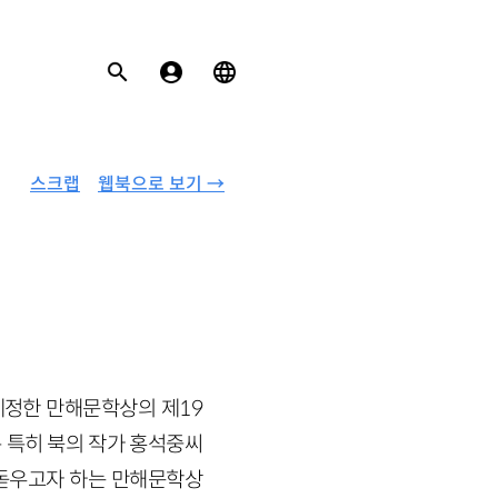
스크랩
웹북으로 보기 →
제정한 만해문학상의 제19
 특히 북의 작가 홍석중씨
돋우고자 하는 만해문학상