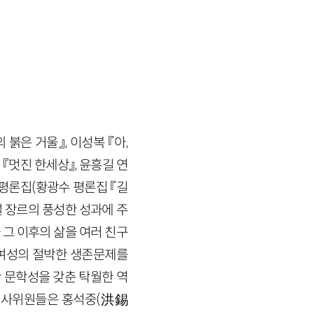
붉은 거울』, 이성복 『아,
 『멋진 한세상』, 윤흥길 연
의 평론집(황광수 평론집 『길
설 장르의 풍성한 성과에 주
그 이후의 삶을 여러 친구
 여성의 절박한 생존문제를
 문학성을 갖춘 탁월한 역
 심사위원들은 홍석중(洪錫