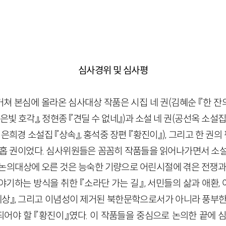
회
심사경위 및 심사평
 본심에 올라온 심사대상 작품은 시집 네 권(김혜순 『한 잔의 
『은빛 호각』, 정현종 『견딜 수 없네』)과 소설 네 권(공선옥 소설집
 은희경 소설집 『상속』, 홍석중 장편 『황진이』), 그리고 한 권
 아홉 권이었다. 심사위원들은 꼼꼼히 작품들을 읽어나가면서 소
 논의대상에 오른 것은 능숙한 기량으로 어린시절에 겪은 전쟁과 
야기하는 방식을 취한 『소라단 가는 길』, 서민들의 삶과 애환,
세상』, 그리고 이념성이 제거된 북한문학으로서가 아니라 풍부한
어야 할 『황진이』였다. 이 작품들을 중심으로 논의한 끝에