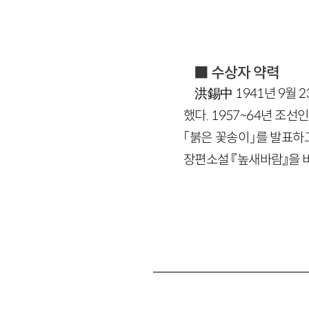
■ 수상자 약력
洪錫中
1941년 9월
했다. 1957~64년 조
「붉은 꽃송이」를 발표하
장편소설 『높새바람』을 