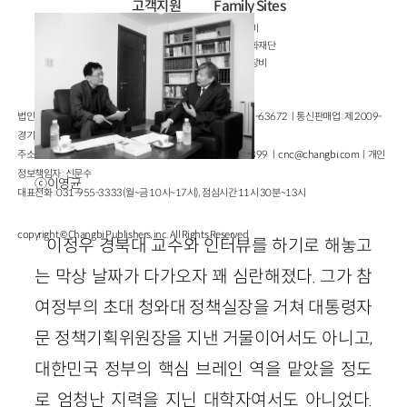
고객지원
Family Sites
이용약관
창비
개인정보처리방침
창비문화재단
고객센터
클럽창비
법인명 : ㈜창비ㅣ대표이사 : 염종선ㅣ사업자등록번호 : 105-81-63672ㅣ통신판매업 : 제 2009-
경기파주-1928호
주소 : 경기도 파주시 회동길 184(문발동)ㅣ팩스 : 031-955-3399 ㅣ
cnc@changbi.com
ㅣ개인
정보책임자 : 신문수
ⓒ이영균
대표전화 : 031-955-3333(월~금 10시~17시), 점심시간 11시 30분~13시
copyright © Changbi Publishers, inc. All Rights Reserved.
이정우 경북대 교수와 인터뷰를 하기로 해놓고
는 막상 날짜가 다가오자 꽤 심란해졌다. 그가 참
여정부의 초대 청와대 정책실장을 거쳐 대통령자
문 정책기획위원장을 지낸 거물이어서도 아니고,
대한민국 정부의 핵심 브레인 역을 맡았을 정도
로 엄청난 지력을 지닌 대학자여서도 아니었다.