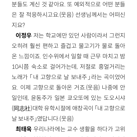
분들도 계신 것 같아요. 또 예외적으로 어떤 분들
은 잘 적응하시고요.(웃음) 선생님께서는 어떠신
지요?
이정우
저는 학교에만 있던 사람이라서 그런지
오히려 훨씬 편하고 즐겁고 물고기가 물로 돌아
온 느낌이죠. 인수위에서 일할 때 근무 마치고 밤
10시쯤 숙소로 걸어가는데, 저절로 흥얼거리는
노래가 「내 고향으로 날 보내주」라는 곡이었어
요. 이제 고향으로 돌아온 거죠.(웃음) 나중에 안
일인데, 윤동주가 일본 쿄오또에 있는 도오시샤
(同志社)대학 유학시절에 애창곡이 「내 고향으로
날 보내주」였답니다.(웃음)
최태욱
우리나라에는 교수 생활을 하다가 고위