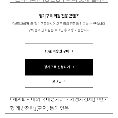
정기구독 회원 전용 콘텐츠
『창작과비평』을 정기구독하시면 모든 글의 전문을 읽으실 수 있습니다.
이정우
李廷雨
구독 중이신 회원은 로그인 후 이용 가능합니다.
경북대 경제통상학부 교수, 경제학. 전 대통령자
문 정책기획위원회 위원장. 저서로 『소득분배론』
10일 이용권 구매 →
『헨리 조지 100년 만에 다시 보다』 『개발독재와
박정희시대』(공저) 등이 있음.
정기구독 신청하기 →
최태욱
崔兌旭
로그인 →
한림국제대학원대학교 교수, 정치학. 저서로
『세계화시대의 국내정치와 국제정치경제』 『한국
형 개방전략』(편저) 등이 있음.