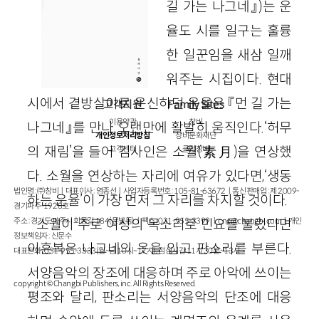
길 가는 나그네』)는 운
율도 시를 일구는 훌륭
한 일꾼임을 새삼 일깨
워주는 시집이다. 현대
시에서 곁방살이로 운신하던 운율은 『먼 길 가는
고객지원
Family Sites
이용약관
창비
나그네』를 만나 오랜만에 활발히 움직인다.‘허무
개인정보처리방침
창비문화재단
의 재림’을 들어 김사인은 소월(素月)을 연상했
고객센터
클럽창비
다. 소월을 연상하는 자리에 여유가 있다면,‘생동
법인명 : ㈜창비ㅣ대표이사 : 염종선ㅣ사업자등록번호 : 105-81-63672ㅣ통신판매업 : 제 2009-
하는 운율’이 가장 먼저 그 자리를 차지할 것이다.
경기파주-1928호
주소 : 경기도 파주시 회동길 184(문발동)ㅣ팩스 : 031-955-3399 ㅣ
cnc@changbi.com
ㅣ개인
소월이 주로 여성의 목소리로 민요를 불렀다면
정보책임자 : 신문수
이흔복은 나그네의 옷을 입고 판소리를 부른다.
대표전화 : 031-955-3333(월~금 10시~17시), 점심시간 11시 30분~13시
서양음악의 장조에 대응하며 주로 아악에 쓰이는
copyright © Changbi Publishers, inc. All Rights Reserved.
평조와 달리, 판소리는 서양음악의 단조에 대응