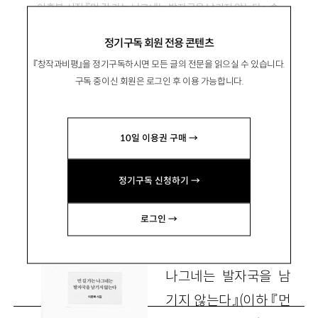
이흔복 시집 『먼 길 가는 나그네는 발자국을 남기지 않는다』, 솔
2007
정기구독 회원 전용 콘텐츠
『창작과비평』을 정기구독하시면 모든 글의 전문을 읽으실 수 있습니다.
나그네가 우는 날은 그늘이 넓다
구독 중이신 회원은 로그인 후 이용 가능합니다.
10일 이용권 구매 →
金鍾勳
김종훈
문학평론가 splive@chol.com
정기구독 신청하기 →
로그인 →
이흔복의 『먼 길 가는
나그네는 발자국을 남
기지 않는다』(이하 『먼