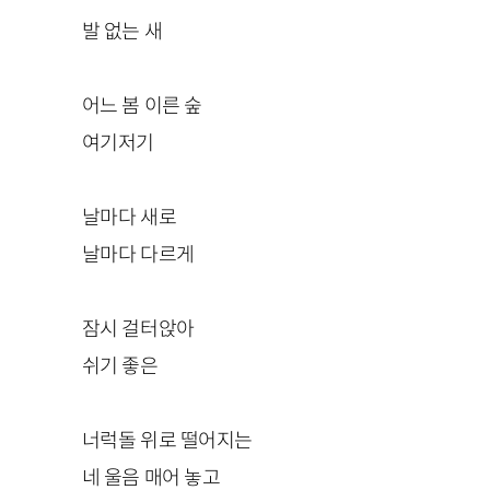
발 없는 새
어느 봄 이른 숲
여기저기
날마다 새로
날마다 다르게
잠시 걸터앉아
쉬기 좋은
너럭돌 위로 떨어지는
네 울음 매어 놓고