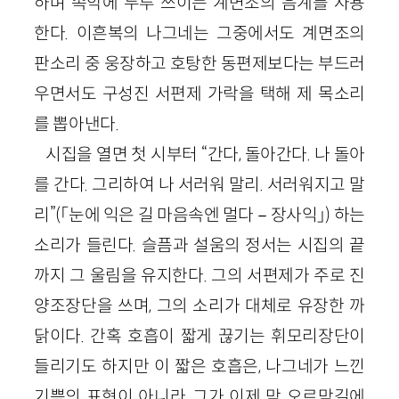
하며 속악에 두루 쓰이는 계면조의 음계를 사용
한다. 이흔복의 나그네는 그중에서도 계면조의
판소리 중 웅장하고 호탕한 동편제보다는 부드러
우면서도 구성진 서편제 가락을 택해 제 목소리
를 뽑아낸다.
시집을 열면 첫 시부터 “간다, 돌아간다. 나 돌아
를 간다. 그리하여 나 서러워 말리. 서러워지고 말
리”(「눈에 익은 길 마음속엔 멀다－장사익」) 하는
소리가 들린다. 슬픔과 설움의 정서는 시집의 끝
까지 그 울림을 유지한다. 그의 서편제가 주로 진
양조장단을 쓰며, 그의 소리가 대체로 유장한 까
닭이다. 간혹 호흡이 짧게 끊기는 휘모리장단이
들리기도 하지만 이 짧은 호흡은, 나그네가 느낀
기쁨의 표현이 아니라, 그가 이제 막 오르막길에