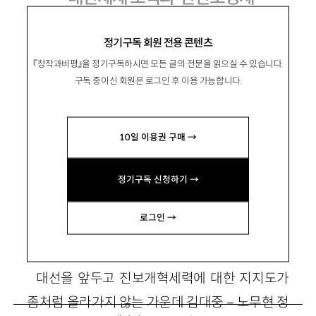
정기구독 회원 전용 콘텐츠
『창작과비평』을 정기구독하시면 모든 글의 전문을 읽으실 수 있습니다.
徐東晩
서동만
구독 중이신 회원은 로그인 후 이용 가능합니다.
상지대 교수, 정치학. 주요 저서로 『북조선사회
주의 체제성립사 1945~1961』 『한반도 평화보고
10일 이용권 구매 →
서』(공저), 역서로 『한국전쟁』 등이 있음.
suhdm12@sangji.ac.kr
정기구독 신청하기 →
로그인 →
1. 대안체제의 모색
대선을 앞두고 진보개혁세력에 대한 지지도가
좀처럼 올라가지 않는 가운데 김대중－노무현 정