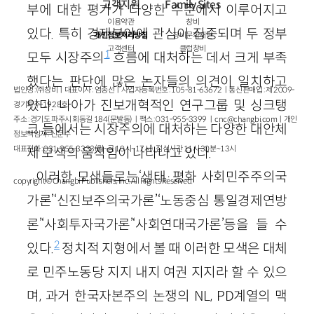
고객지원
Family Sites
부에 대한 평가가 다양한 수준에서 이루어지고
이용약관
창비
있다. 특히 경제분야에 관심이 집중되며 두 정부
개인정보처리방침
창비문화재단
고객센터
클럽창비
1
모두 시장주의
흐름에 대처하는 데서 크게 부족
했다는 판단에 많은 논자들의 의견이 일치하고
법인명 : ㈜창비ㅣ대표이사 : 염종선ㅣ사업자등록번호 : 105-81-63672ㅣ통신판매업 : 제 2009-
있다. 나아가 진보개혁적인 연구그룹 및 싱크탱
경기파주-1928호
주소 : 경기도 파주시 회동길 184(문발동)ㅣ팩스 : 031-955-3399 ㅣ
cnc@changbi.com
ㅣ개인
크 들에서는 시장주의에 대처하는 다양한 대안체
정보책임자 : 신문수
대표전화 : 031-955-3333(월~금 10시~17시), 점심시간 11시 30분~13시
제 모색의 움직임이 나타나고 있다.
이러한 모색들로는‘생태·평화 사회민주주의국
copyright © Changbi Publishers, inc. All Rights Reserved.
가론’‘신진보주의국가론’‘노동중심 통일경제연방
론’‘사회투자국가론’‘사회연대국가론’등을 들 수
2
있다.
정치적 지형에서 볼 때 이러한 모색은 대체
로 민주노동당 지지 내지 여권 지지라 할 수 있으
며, 과거 한국자본주의 논쟁의 NL, PD계열의 맥