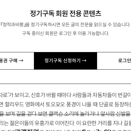
정기구독 회원 전용 콘텐츠
『창작과비평』을 정기구독하시면 모든 글의 전문을 읽으실 수 있습니다.
문화연구원 연구교수. 역서로 『미시마 유키오 對 동경대 전공투 1
구독 중이신 회원은 로그인 후 이용 가능합니다.
3@hotmail.com
용권 구매 →
정기구독 신청하기 →
로그인
역앞 광장은 언제나 다른 사람을 기다리는 이들로 가득하다. 그곳
차로’가 보이고, 신호가 바뀔 때마다 사람들과 자동차들이 번갈아
면 할리우드 영화에서 토오꾜오 풍경이 나올 때 단골로 등장
을 보며 길을 걷다 보면 클랙슨 소리에 놀라거나 앞사람 신발을
불리는 젊은이들의 유흥가로 이어진다. 이 요란한 거리를 지나 길