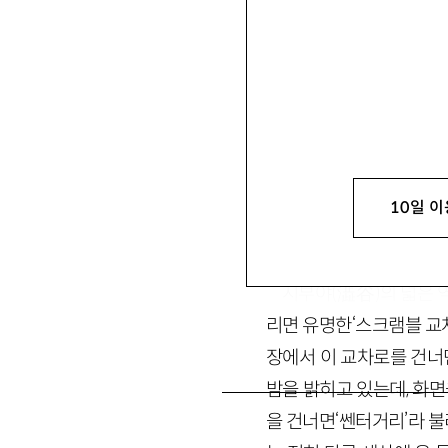
김항
金杭
문학평론가, 고려대 민족
극론』 등이 있음. ssanai7
10일 이
1. 시부야를 거닐다
시부야(澁谷)의 넓은 
리면 유명한‘스크램블 교
장에서 이 교차로를 건너
밤을 밝히고 있는데, 화면
을 건너면‘쎈터거리’라 