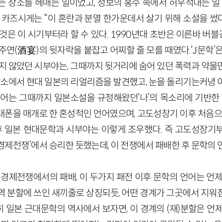
는 장소를 헤매는 일이었고, 정보의 홍수 속에서 허우적대는 일”
 카즈시게는 “이 혼란과 분열 한가운데서 살기 위해 소설을 썼다
것은 이 시기부터라 할 수 있다. 1990년대 초반은 이른바 
주연(酒宴)의 뒷자락을 붙잡고 어찌할 줄 모를 때였다.‘J문학’
이지 않았던 시부야는, 그때까지 뒷거리에 숨어 있던 폭력과 약물
 장소에서 현대 일본의 리얼리즘을 발견했고, 눈을 돌리기는커녕 
언어는 그때까지 일본소설을 규정해왔던‘나’의 목소리에 기반한 
휴대폰을 매개로 한 혼성적인 언어였으며, 고도성장기 이후 처음으
이후 일본 현대문학과 시부야는 이렇게 조우했다. 즉 고도성장기
경제전쟁’에서 승리한 듯했는데, 이 전쟁에서 패배한 후 문학의 
경제전쟁에서의 패배, 이 두가지 패전 이후 문학의 언어는 언제
역 분할에 쓰인 새끼줄로 상징되듯, 어떤 경계가 그곳에서 지워
특히 일본 근대문학의 역사에서 보자면, 이 경계의 (재)분할은 언