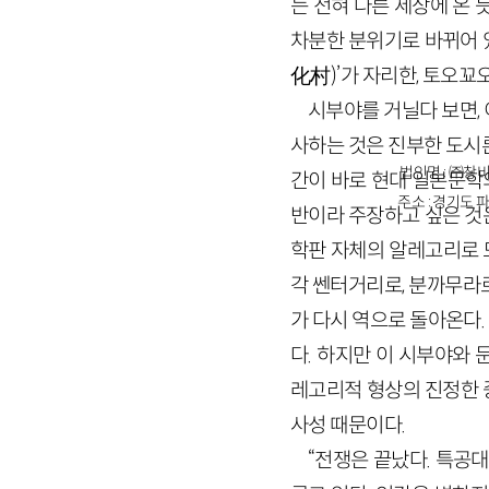
는 전혀 다른 세상에 온 
차분한 분위기로 바뀌어 있다
化村)’가 자리한, 토오꾜
시부야를 거닐다 보면,
사하는 것은 진부한 도시
법인명 : ㈜창비
간이 바로 현대 일본문학
주소 : 경기도 파
반이라 주장하고 싶은 것
학판 자체의 알레고리로 드
각 쎈터거리로, 분까무라
가 다시 역으로 돌아온다
다. 하지만 이 시부야와
레고리적 형상의 진정한 
사성 때문이다.
“전쟁은 끝났다. 특공