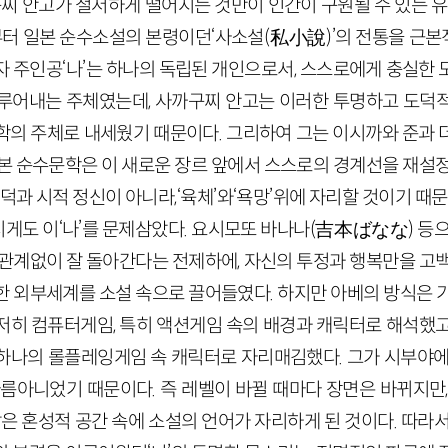
구찌 안고가 철저하게 떨어지는 것만이 인간이 구원될 수 있는 유
터 일본 순수소설의 본령이던‘사소설(私小說)’의 전통을 근
자 주인공‘나’는 하나의 독립된 개인으로서, 스스로에게 충실한 
루어내는 주체였는데, 사까구찌 안고는 이러한 투명하고 도덕
학의 주체로 내세웠기 때문이다. 그리하여 그는 이시까와 준과 
일본 순수문학은 이 새로운 장르 앞에서 스스로의 경계선을 재설정
도덕과 시적 정신이 아니라,‘육체’와‘욕망’위에 자리할 것이기 때
게도 이‘나’를 문제삼았다. 요시모또 바나나(吉本ばなな) 등으
 관계없이 잘 돌아간다는 전제하에, 자신의 투정과 행복만을 고백
한 외부세계를 소설 속으로 끌어들였다. 하지만 아베의 방식은 기
저히 컴퓨터게임, 특히 액션게임 속의 배경과 캐릭터로 해석했고
하나의 롤플레잉게임 속 캐릭터로 자리매김했다. 그가 시부야에
다름아니었기 때문이다. 즉 레벨이 바뀔 때마다 장면은 바뀌지만,
같은 혼성적 공간 속에 소설의 언어가 자리하게 된 것이다. 따라