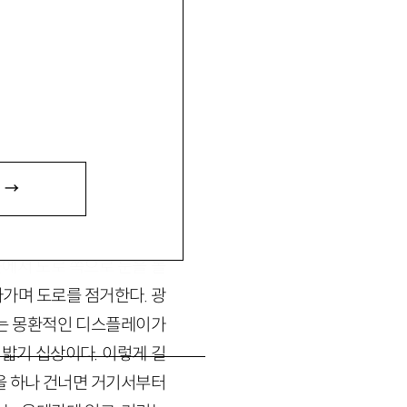
969~ 2000』 『근대초
 →
에서 도로 쪽으로 눈을 돌
가며 도로를 점거한다. 광
하는 몽환적인 디스플레이가
 밟기 십상이다. 이렇게 길
을 하나 건너면 거기서부터