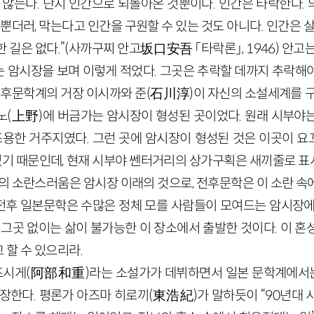
 않는다. 단지 인간으로 되돌아온 것뿐이다. 인간은 타락한다.
을뿐더러, 막는다고 인간을 구원할 수 있는 것도 아니다. 인간은 살
 길은 없다.”(사까구찌 안고坂口安吾 「타락론」, 1946) 안고
 암시장을 보며 이렇게 적었다. 그곳은 추락할 데까지 추락해
 전후문학계의 거장 이시까와 준(石川淳)이 자신의 소설세계를 구
노(上野)에 버금가는 암시장이 형성된 곳이었다. 원래 시부야
 조용한 거주지였다. 그런 곳에 암시장이 형성된 것은 이곳이 
 때문인데, 현재 시부야 쎈터거리의 상가구획은 새끼줄로 표
재의 소란스러움은 암시장 이래의 것으로, 전후문학은 이 소란 속
미 전후 일본문학은 수많은 정체 모를 사람들이 모여드는 암시장에
 그곳 없이는 삶이 불가능한 이 장소에서 출발한 것이다. 이 
 할 수 있으리라.
카즈시게(阿部和重)라는 소설가가 데뷔하면서 일본 문학계에서는
등장한다. 평론가 아즈마 히로끼(東浩紀)가 말하듯이 “90년대 