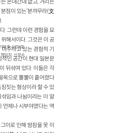
가는 온데간데 없고, 거리는
꾜오 분점이 있는‘분까무라(文
.
. 그런데 이런 경험을 묘
위해서이다. 그것은 이 공
경기파주-1928호
 마주하고 있는 경험적 기
책임자 : 신문수
성적인 공간이 현대 일본문
이 뒤섞여 있다. 이들은 각
뒷골목으로 뿔뿔이 흩어졌다
징짓는 형상이라 할 수 있
뒤섞임과 나뉨이라는 이 알
이 언제나 시부야였다는 역
 그이로 인해 밤잠을 못 이