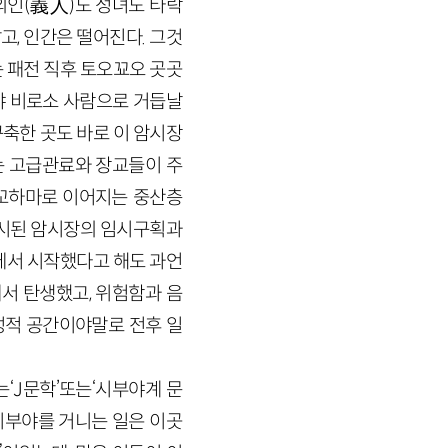
 의인(義人)도 성녀도 타락
고, 인간은 떨어진다. 그것
는 패전 직후 토오꾜오 곳곳
야 비로소 사람으로 거듭날
축한 곳도 바로 이 암시장
는 고급관료와 장교들이 주
요꼬하마로 이어지는 중산층
시된 암시장의 임시구획과
에서 시작했다고 해도 과언
서 탄생했고, 위험함과 음
혼성적 공간이야말로 전후 일
‘J문학’또는‘시부야계 문
시부야를 거니는 일은 이곳