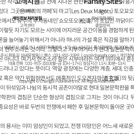
고객지원
Family Sites
듯한 착각이 든다. 조금 전에 지나온 현란하고 소란스러운 유흥
. 그곳은 빠리의 까페‘되 마고’(Les Deux Magots) 토오
이용약관
창비
개인정보처리방침
창비문화재단
오에서도 유수의 부자동네인‘쇼오또오(松濤)’의 초입인 까닭이다
고객센터
클럽창비
 이렇듯 자기도 모르는 사이에 어지러운 공간이동을 경험하게 된다
론을 늘어놓기 위해서가 아니라 하나의 가설 혹은 직감을 말하기 
ㅣ대표이사 : 염종선ㅣ사업자등록번호 : 105-81-63672ㅣ통신판매업 : 제 2009-
의 현주소라는 것이다. 그렇다고 시부야거리가 현대 일본문학이
주시 회동길 184(문발동)ㅣ팩스 : 031-955-3399 ㅣ
cnc@changbi.com
ㅣ개인정보
은 아니다. 여기서 현주소라 함은 시부야라는 여러 의미에서 혼
대표전화 : 031-955-3333(월~금 10시~17시), 점심시간 11시 30분~13시
러나고 있다는 뜻이다. 역앞 광장에는 다양한 계층, 세대, 인종
로 혹은 약간 위험하면서도 매혹적인 도오겐자까(道玄坂)의 
copyright © Changbi Publishers, inc. All Rights Reserved.
. 이 뒤섞임과 나뉨의 동시적 공존이야말로 현대 일본문학판을 특
 문학판의 겹침은 단순한 형상의 겹침으로 그치는 것이 아니다. 
중요성은 바로 두번의 전쟁에서 패한 후 일본문학이 돌아온 곳
대의 용사는 이미 암상인이 되었고, 전쟁 미망인은 어느새 새로운