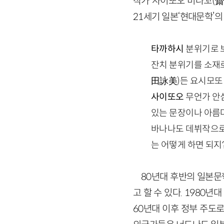
작가 사이또오 미나꼬(
21세기 일본‘현대문학’의
타까하시
분위기로 
잔치 분위기를 소재로
田詠美)든 요시모또
사이또오
무언가 안심
있는 문장이나 아름다
바나나도 데뷔작으로 
는 어떻게 하면 되지?
80년대 후반의 일본문
고 할 수 있다. 1980년
60년대 이후 정부 주도