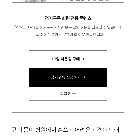
년 『한국문학』으로 등단. 소설
정기구독 회원 전용 콘텐츠
집 『미궁에 대한 추측』, 장편
『창작과비평』을 정기구독하시면 모든 글의 전문을 읽으실 수 있습니다.
소설 『생의 이면』 『식물들의 사생활』 『그곳이 어
구독 중이신 회원은 로그인 후 이용 가능합니다.
디든』 등이 있음. lsw555@chosun.ac.kr
10일 이용권 구매 →
정기구독 신청하기 →
오래된 일기
로그인 →
1
규의 몸이 병원에서 손쓰기 어려운 지경이 되어