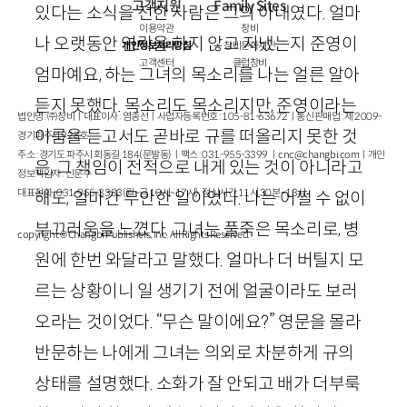
고객지원
Family Sites
있다는 소식을 전한 사람은 그의 아내였다. 얼마
이용약관
창비
나 오랫동안 연락을 하지 않고 지냈는지 준영이
개인정보처리방침
창비문화재단
고객센터
클럽창비
엄마예요, 하는 그녀의 목소리를 나는 얼른 알아
듣지 못했다. 목소리도 목소리지만, 준영이라는
법인명 : ㈜창비ㅣ대표이사 : 염종선ㅣ사업자등록번호 : 105-81-63672ㅣ통신판매업 : 제 2009-
이름을 듣고서도 곧바로 규를 떠올리지 못한 것
경기파주-1928호
주소 : 경기도 파주시 회동길 184(문발동)ㅣ팩스 : 031-955-3399 ㅣ
cnc@changbi.com
ㅣ개인
은, 그 책임이 전적으로 내게 있는 것이 아니라고
정보책임자 : 신문수
대표전화 : 031-955-3333(월~금 10시~17시), 점심시간 11시 30분~13시
해도, 얼마간 무안한 일이었다. 나는 어쩔 수 없이
부끄러움을 느꼈다. 그녀는 풀죽은 목소리로, 병
copyright © Changbi Publishers, inc. All Rights Reserved.
원에 한번 와달라고 말했다. 얼마나 더 버틸지 모
르는 상황이니 일 생기기 전에 얼굴이라도 보러
오라는 것이었다. “무슨 말이에요?” 영문을 몰라
반문하는 나에게 그녀는 의외로 차분하게 규의
상태를 설명했다. 소화가 잘 안되고 배가 더부룩