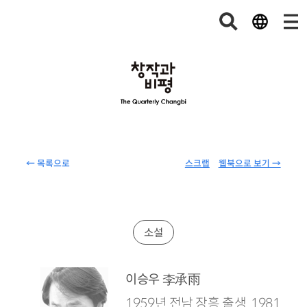
← 목록으로
스크랩
웹북으로 보기 →
소설
李承雨
이승우
1959년 전남 장흥 출생. 1981