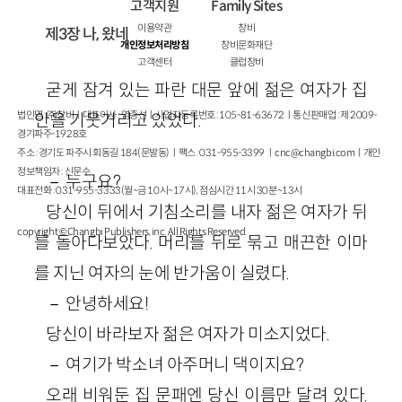
고객지원
Family Sites
이용약관
창비
제3장 나, 왔네
개인정보처리방침
창비문화재단
고객센터
클럽창비
굳게 잠겨 있는 파란 대문 앞에 젊은 여자가 집
법인명 : ㈜창비ㅣ대표이사 : 염종선ㅣ사업자등록번호 : 105-81-63672ㅣ통신판매업 : 제 2009-
안을 기웃거리고 있었다.
경기파주-1928호
주소 : 경기도 파주시 회동길 184(문발동)ㅣ팩스 : 031-955-3399 ㅣ
cnc@changbi.com
ㅣ개인
정보책임자 : 신문수
－ 누구요?
대표전화 : 031-955-3333(월~금 10시~17시), 점심시간 11시 30분~13시
당신이 뒤에서 기침소리를 내자 젊은 여자가 뒤
copyright © Changbi Publishers, inc. All Rights Reserved.
를 돌아다보았다. 머리를 뒤로 묶고 매끈한 이마
를 지닌 여자의 눈에 반가움이 실렸다.
－ 안녕하세요!
당신이 바라보자 젊은 여자가 미소지었다.
－ 여기가 박소녀 아주머니 댁이지요?
오래 비워둔 집 문패엔 당신 이름만 달려 있다.