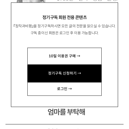
1985년 『문예중앙』 신인문학
정기구독 회원 전용 콘텐츠
상을 수상하며 작품활동 시작.
『창작과비평』을 정기구독하시면 모든 글의 전문을 읽으실 수 있습니다.
장편소설 『리진』 『바이올렛』 『외딴방』, 소설집
구독 중이신 회원은 로그인 후 이용 가능합니다.
『종소리』 『감자 먹는 사람들』 『풍금이 있던 자리』
등이 있음.
10일 이용권 구매 →
정기구독 신청하기 →
로그인 →
장편연재 3
엄마를 부탁해