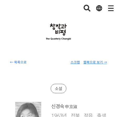
← 목록으로
스크랩
웹북으로 보기 →
소설
신경숙
申京淑
1963년 전북 정읍 출생.