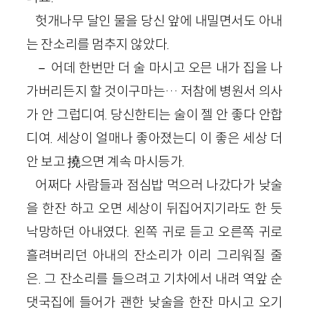
헛개나무 달인 물을 당신 앞에 내밀면서도 아내
는 잔소리를 멈추지 않았다.
－ 어데 한번만 더 술 마시고 오믄 내가 집을 나
가버리든지 할 것이구마는… 저참에 병원서 의사
가 안 그럽디여. 당신한티는 술이 젤 안 좋다 안합
디여. 세상이 얼매나 좋아졌는디 이 좋은 세상 더
안 보고 撓으면 계속 마시등가.
어쩌다 사람들과 점심밥 먹으러 나갔다가 낮술
을 한잔 하고 오면 세상이 뒤집어지기라도 한 듯
낙망하던 아내였다. 왼쪽 귀로 듣고 오른쪽 귀로
흘려버리던 아내의 잔소리가 이리 그리워질 줄
은. 그 잔소리를 들으려고 기차에서 내려 역앞 순
댓국집에 들어가 괜한 낮술을 한잔 마시고 오기