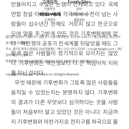
고객지원
Family Sites
만들어지고, 수많은 논쟁이 전개되고 있다. 국제
이용약관
창비
연합 창설 이래로 세계 각국에서 수천이 넘는 사
개인정보처리방침
창비문화재단
고객센터
클럽창비
람들이 십수년간 한해도 거르지 않고 한곳으로
모여 말을 주고받게 만든 것은 기후변화밖에 없
법인명 : ㈜창비ㅣ대표이사 : 염종선ㅣ사업자등록번호 : 105-81-63672ㅣ통신판매업 : 제 2009-
1
다.
핵전쟁의 공포가 전세계를 뒤덮었을 때도 그
경기파주-1928호
주소 : 경기도 파주시 회동길 184(문발동)ㅣ팩스 : 031-955-3399 ㅣ
cnc@changbi.com
ㅣ개인
렇게 많은 사람들이 정기적으로 모이지는 않았
정보책임자 : 신문수
대표전화 : 031-955-3333(월~금 10시~17시), 점심시간 11시 30분~13시
다. 기후변화는 핵전쟁보다 더 큰 핵심어적 지위
를 지닌 것이다.
copyright © Changbi Publishers, inc. All Rights Reserved.
무엇 때문에 기후변화가 그토록 많은 사람들을
움직일 수 있었는지는 분명하지 않다. 기후변화
의 결과가 다른 무엇보다 심각하다는 것을 사람
들이 처음부터 알고 있었던 것은 아니다. 지금까
지 기후변화와 마찬가지로 전지구를 파국으로 몰