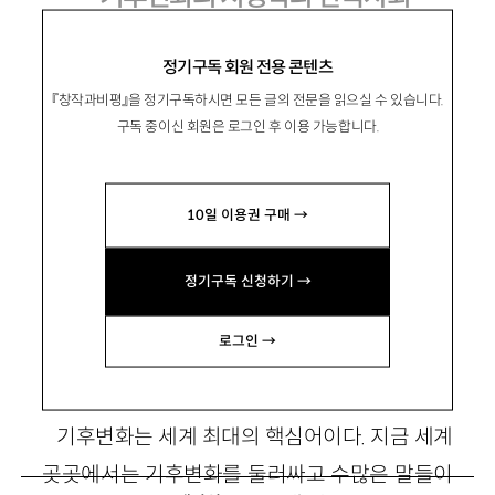
정기구독 회원 전용 콘텐츠
『창작과비평』을 정기구독하시면 모든 글의 전문을 읽으실 수 있습니다.
이필렬
李必烈
구독 중이신 회원은 로그인 후 이용 가능합니다.
한국방송통신대 교수, 과학사·화학. 저서로 『에
너지 대안을 찾아서』 『석유시대 언제까지 갈 것
10일 이용권 구매 →
인가』 『에너지 전환의 현장을 찾아서』 등이 있음.
prlee@energyvision.org
정기구독 신청하기 →
로그인 →
1. 인류 최대의 관심사로 떠오른 기후변화
기후변화는 세계 최대의 핵심어이다. 지금 세계
곳곳에서는 기후변화를 둘러싸고 수많은 말들이