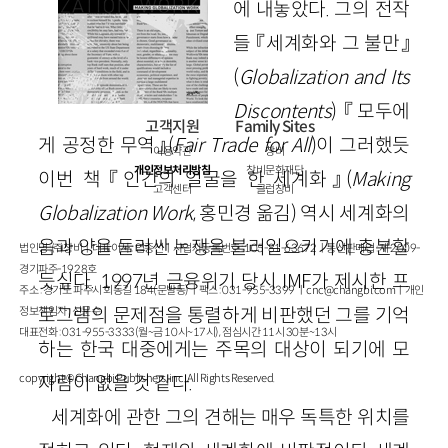
에 내놓았다. 그의 전작
들 『세계화와 그 불만』
(
Globalization
and
Its
Discontents
) 『모두에
고객지원
Family Sites
게 공정한 무역』(
Fair
Trade
for
Al
l
)이 그러했듯
이용약관
창비
개인정보처리방침
창비문화재단
이번 책 『인간의 얼굴을 한 세계화』(
Making
고객센터
클럽창비
Globalization
Work
, 홍민경 옮김) 역시 세계화의
음과 양을 둘러싼 논쟁을 불러일으키기에 충분할
법인명 : ㈜창비ㅣ대표이사 : 염종선ㅣ사업자등록번호 : 105-81-63672ㅣ통신판매업 : 제 2009-
경기파주-1928호
듯싶다. 1997년 금융위기 당시 IMF가 제시한 프
주소 : 경기도 파주시 회동길 184(문발동)ㅣ팩스 : 031-955-3399 ㅣ
cnc@changbi.com
ㅣ개인
로그램의 문제점을 통렬하게 비판했던 그를 기억
정보책임자 : 신문수
대표전화 : 031-955-3333(월~금 10시~17시), 점심시간 11시 30분~13시
하는 한국 대중에게는 주목의 대상이 되기에 모
자람이 없을 것 같다.
copyright © Changbi Publishers, inc. All Rights Reserved.
세계화에 관한 그의 견해는 매우 독특한 위치를