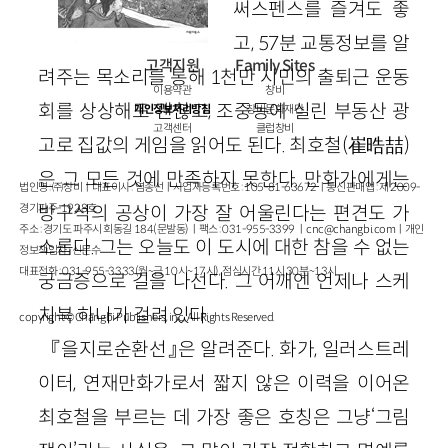
써스펜스를 즐겨도 좋
고, 57분 교통정보를 알
고객지원
Family Sites
려주는 목소리를 통해 1천만 시민의 출퇴근 운동
이용약관
창비
회를 상상해도 괜찮고, 조중동에 실린 부동산 광
개인정보처리방침
창비문화재단
고객센터
클럽창비
고로 집값의 게임을 읽어도 된다. 최호철(崔晧喆)
은 그 모든 것에 만족하지 못한다. 만화가에게는
법인명 : ㈜창비ㅣ대표이사 : 염종선ㅣ사업자등록번호 : 105-81-63672ㅣ통신판매업 : 제 2009-
경기파주-1928호
방구석의 공상이 가장 잘 어울린다는 편견도 가
주소 : 경기도 파주시 회동길 184(문발동)ㅣ팩스 : 031-955-3399 ㅣ
cnc@changbi.com
ㅣ개인
소롭다. 그는 오늘도 이 도시에 대한 참을 수 없는
정보책임자 : 신문수
대표전화 : 031-955-3333(월~금 10시~17시), 점심시간 11시 30분~13시
궁금증으로 길을 나선다. 그 어깨엔 언제나 스케
치북 하나가 걸려 있다.
copyright © Changbi Publishers, inc. All Rights Reserved.
『을지로순환선』은 알려준다. 화가, 일러스트레
이터, 연재만화가로서 짧지 않은 이력을 이어온
최호철을 부르는 데 가장 좋은 호칭은 그냥‘그림