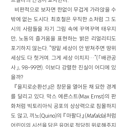
트칼라의 인생이 교차한다.
비판적으로 보자면 한없이 무겁게 가라앉을 수
밖에 없는 도시다. 최호철은 우직한 소처럼 그 도
시의 사람들을 자기 그림 속에 꾸역꾸역 태우지
만, 노동의 즐거움을 표현하는 밝은 리얼리티도
포기하지 않는다. “땅밑 세상이 안 받쳐주면 땅위
세상도 다 헛거여. 그게 세상 이치지…”(「배관공
사」, 98~99면). 이보다 강렬한 진실이 어디에 있
을까?
『을지로순환선』은 창문을 열어둔 채 묘한 경계
를 달리고 있다. 막스 에른스트(Max Ernst)의 판
화처럼 빅토리아식 공포의 상상력으로 침몰하지
도 않고, 끼노(Quino)의 『마팔다』(
Mafalda
)처럼
어린이의 시선을 담은 유머로 적당히 위로해주지