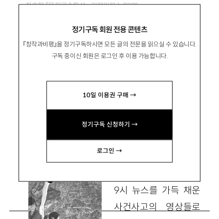
최호철 『을지로순환선』, 거북이북스 2008
정기구독 회원 전용 콘텐츠
서울은 순환한다, 계급의 혈관으로
『창작과비평』을 정기구독하시면 모든 글의 전문을 읽으실 수 있습니다.
구독 중이신 회원은 로그인 후 이용 가능합니다.
李明錫
이명석
10일 이용권 구매 →
만화비평가 manamana@korea.com
정기구독 신청하기 →
로그인 →
오늘의 서울을 읽는
데는 여러 방법이 있다.
9시 뉴스를 가득 채운
사건사고의 영상들로