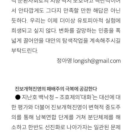
적 순환사회로의 지향’역시 모호하고 극단적이어
서 안타깝게도 그다지 만족할 만한 해답은 아닌
듯하다. 우리는 이제 더이상 유토피아적 실험에
희생되고 싶지 않다. 변화를 갈망하는 민중을 폭
넓게 끌어안을 대안의 탐색작업을 계속해주시길
부탁드린다.
정아영 longish@gmail.com
진보개혁진영의 패배주의 극복에 공감한다
● 지난호 백낙청－조효제의‘대화’는 대선에 대
한 평가와 더불어 진보개혁진영이 변혁적 중도주
의를 통해 남북연합 단계를 거쳐 분단체제를 해
소하고 한반도 선진화로 나아가자는 일관된 문제