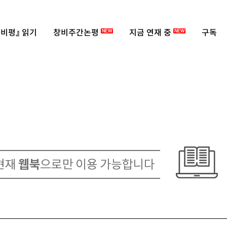
비평』 읽기
창비주간논평
지금 연재 중
구독
NEW
NEW