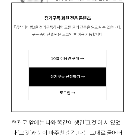
학수첩 작가상으로 등단. 장편
정기구독 회원 전용 콘텐츠
소설 『판타스틱 개미지옥』이
『창작과비평』을 정기구독하시면 모든 글의 전문을 읽으실 수 있습니다.
있으며, 『쿨하게 한걸음』으로 제1회 창비장편소
구독 중이신 회원은 로그인 후 이용 가능합니다.
설상을 수상함. kanghansae75@hanmail.net
10일 이용권 구매 →
정기구독 신청하기 →
3개의 식탁, 3개의 담배
로그인 →
현관문 앞에는 나와 똑같이 생긴‘그것’이 서 있었
다.‘그것’과 눈이 마주친 순간, 나는 그대로 굳어버