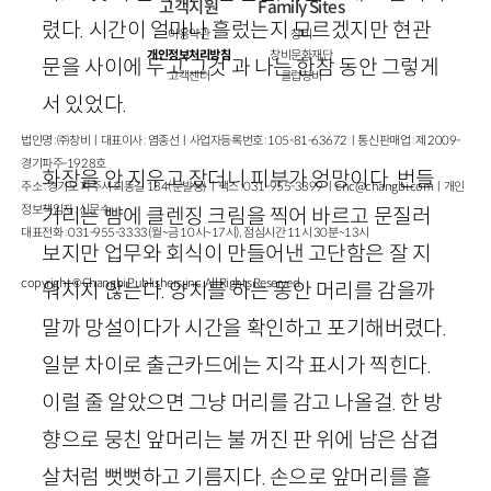
고객지원
Family Sites
렸다. 시간이 얼마나 흘렀는지 모르겠지만 현관
이용약관
창비
개인정보처리방침
창비문화재단
문을 사이에 두고‘그것’과 나는 한참 동안 그렇게
고객센터
클럽창비
서 있었다.
법인명 : ㈜창비ㅣ대표이사 : 염종선ㅣ사업자등록번호 : 105-81-63672ㅣ통신판매업 : 제 2009-
경기파주-1928호
화장을 안 지우고 잤더니 피부가 엉망이다. 번들
주소 : 경기도 파주시 회동길 184(문발동)ㅣ팩스 : 031-955-3399 ㅣ
cnc@changbi.com
ㅣ개인
정보책임자 : 신문수
거리는 뺨에 클렌징 크림을 찍어 바르고 문질러
대표전화 : 031-955-3333(월~금 10시~17시), 점심시간 11시 30분~13시
보지만 업무와 회식이 만들어낸 고단함은 잘 지
copyright © Changbi Publishers, inc. All Rights Reserved.
워지지 않는다. 양치를 하는 동안 머리를 감을까
말까 망설이다가 시간을 확인하고 포기해버렸다.
일분 차이로 출근카드에는 지각 표시가 찍힌다.
이럴 줄 알았으면 그냥 머리를 감고 나올걸. 한 방
향으로 뭉친 앞머리는 불 꺼진 판 위에 남은 삼겹
살처럼 뻣뻣하고 기름지다. 손으로 앞머리를 흩