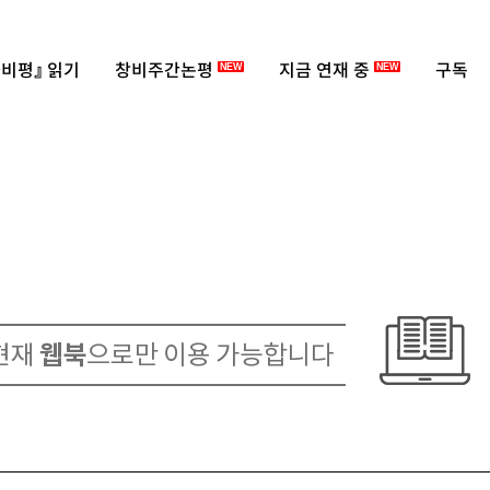
비평』 읽기
창비주간논평
지금 연재 중
구독
NEW
NEW