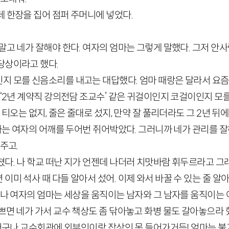
 한장을 집어 점퍼 주머니에 넣었다.
말고 네가 잘해야 한다. 여자의 엄마는 그렇게 말했다. 그저 안사
당상이라고 했다.
지 모를 신음소리를 내고는 대답했다. 엄마 때랑은 달라서 요즘은
 ‘2년 계약직 강의전담 조교수’ 같은 귀걸이인지 코걸이인지 모
 티오는 없지, 줄은 줄대로 섰지, 만약 잘 풀리더라도 그 2년 뒤에
엄마는 여자의 어깨를 두어번 쥐어박았다. 그러니까 네가 관리를 잘
주고.
다. 나 학교 떠난 지가 언젠데 나더러 치맛바람 휘두르라고 그래요
이미 석사 때 다들 알아서 섰어. 이제 와서 바꿀 수 있는 줄 알아
러나 여자의 엄마는 세상을 움직이는 남자와 그 남자를 움직이는
쁘면 네가 가서 교수 책상도 좀 닦아놓고 화병 물도 갈아놓으라 
 더구나 교수회관에 외부인이랑 잡상인 못 들어가거든! 엄마는 불