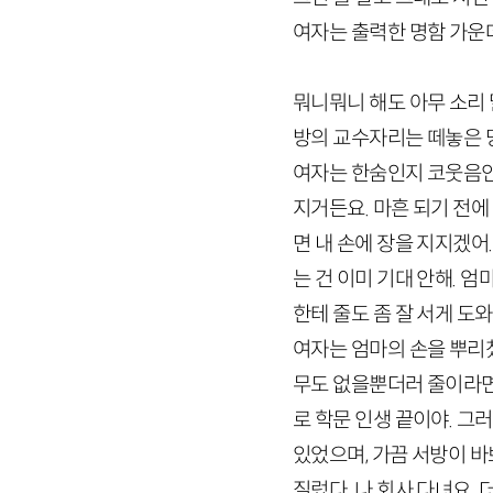
여자는 출력한 명함 가운데
뭐니뭐니 해도 아무 소리 
방의 교수자리는 떼놓은 
여자는 한숨인지 코웃음인
지거든요. 마흔 되기 전에
면 내 손에 장을 지지겠어.
는 건 이미 기대 안해. 
한테 줄도 좀 잘 서게 도와
여자는 엄마의 손을 뿌리쳤
무도 없을뿐더러 줄이라면 
로 학문 인생 끝이야. 그
있었으며, 가끔 서방이 바
질렀다. 나 회사 다녀요.