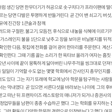
럼 생긴 당면 한무더기가 허공으로 솟구치다가 프라이팬에 떨어
르는 당면 다발은 투명하게 반들거린다. 곧 간이 밴 쇠고기, 버섯,
유에 진간장 1큰술과 참깨.
러드와 구절판, 불고기, 모듬전, 후식으로 내놓을 식혜에 이르기
 가스레인지 불을 1단으로 낮추고 장을 보아온 비닐봉지를 뒤적
 확인한 다음, 횟집에 전화를 걸어 광어 한마리를 주문한다. 계
확인한다. 그때 기름 끓는 소리가 한 옥타브 올라가 여자는 흠칫 
 2년 사이에 끝이 뭉툭하게 닳아버린 나무주걱을 씽크대로 던져
 일일이 기억할 수도 없는 몇몇 학회에서 간사인지 총무인지를 도
적도 있다. 그는 자기 또래에 학교에 남아 학문을 탐구하는 사람
서는 막내였다. 곧 있으면 서른다섯을 바라보는 나이에. 그의 후
받고 떠난 뒤 프랜차이즈 레스토랑의 매니저가 되거나 증권사의
행정업무들을 남편이 종종 수습하곤 했다. 그는 학회를 유지하는
, 그런 활동이 다양한 학문적 경력으로 인정받는다고 했다. 여자