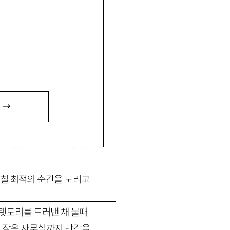
 →
존재하는 역학관계를 효율적
하여 작용이나 반작용을 일
마칠 최적의 순간을 노리고
아랫도리를 드러낸 채 물때
의 작은 사무실까지 난간을