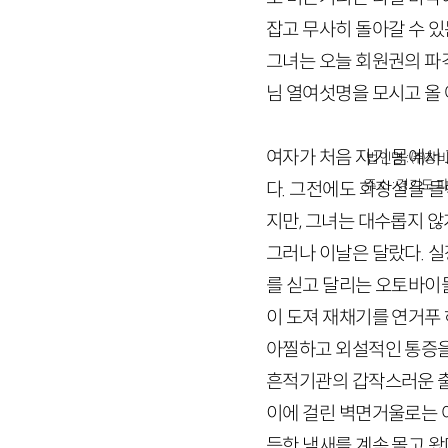
잡고 무사히 돌아갈 수 있
그녀는 오늘 회원권의 파
님 열여섯명을 모시고 올 
여자가 처음 자기 몸에서 
법인명 : ㈜창비
주소 : 경기도 파
다. 그전에도 화장실을 들
지만, 그녀는 대수롭지 않
그러나 이날은 달랐다. 실
를 싣고 달리는 오토바이
이 도져 재채기를 연거푸 
아찔하고 외설적인 통증을
흔적기관의 갑작스러운 출
이에 걸린 벽면거울로는 아
득한 냄새를 계속 몰고 왔