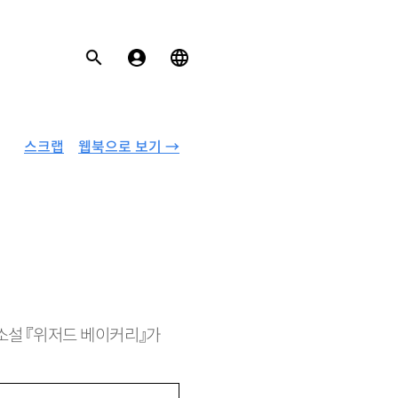
스크랩
웹북으로 보기 →
편소설 『위저드 베이커리』가