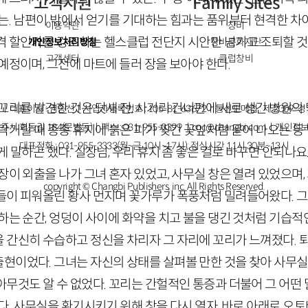
고객지원
Family Sites
는. 남편이 밖에서 얻기를 기대하는 힘과는 품위부터 현격한 차이
이용약관
창비
격 할인가를 강조하는 헬스클럽 전단지 시안만 넘기고 조퇴할 것
개인정보처리방침
창비문화재단
고객센터
클럽창비
예정이며, 그전에 마트에 들러 장을 보아야 한다.
꼬리를 발견한 것은 닷새 전, 사거리 건너편에 새로 생긴 병원의
ㅣ대표이사 : 염종선ㅣ사업자등록번호 : 105-81-63672ㅣ통신판매업 : 제 2009-
주시 회동길 184(문발동)ㅣ팩스 : 031-955-3399 ㅣ
cnc@changbi.com
ㅣ개인정보
락거릴 때 종종 휴지에 붉은 피가 찢긴 꽃잎처럼 묻어 나오는 등
대표전화 : 031-955-3333(월~금 10시~17시), 점심시간 11시 30분~13시
게 말하곤 했다. 실장님, 우리 휴지 좀 좋은 걸로 바꾸면 안되나요
장이 외출을 나가 그녀 혼자 있었고, 사무실 창은 열려 있었으며,
copyright © Changbi Publishers, inc. All Rights Reserved.
들이 피워올린 황사 먼지며 꽃가루가 폭풍처럼 밀려들어왔다. 그
하는 순간, 엉덩이 사이에 화약을 치고 불을 댕긴 것처럼 기습적
 간신히 수습하고 정신을 차리자 그 자리에 꼬리가 느껴졌다. 
현이었다. 그녀는 자신의 상태를 살펴볼 만한 것을 찾아 사무실
무것도 알 수 없었다. 꼬리는 간헐적인 통증과 더불어 그 어떤 
다. 사무실을 환기시키기 위해 창을 다시 열자, 바로 아래로 