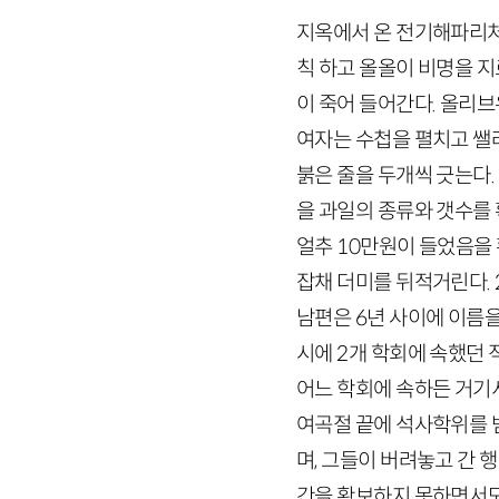
지옥에서 온 전기해파리처
칙 하고 올올이 비명을 지
이 죽어 들어간다. 올리브
여자는 수첩을 펼치고 쌜
붉은 줄을 두개씩 긋는다.
을 과일의 종류와 갯수를
얼추 10만원이 들었음을 
잡채 더미를 뒤적거린다.
남편은 6년 사이에 이름을
시에 2개 학회에 속했던 
어느 학회에 속하든 거기
여곡절 끝에 석사학위를 
며, 그들이 버려놓고 간 
간을 확보하지 못하면서도