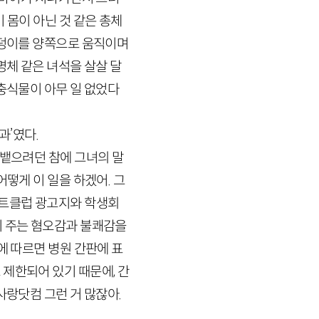
 몸이 아닌 것 같은 총체
엉덩이를 양쪽으로 움직이며
명체 같은 녀석을 살살 달
식충식물이 아무 일 없었다
과’였다.
 뱉으려던 참에 그녀의 말
떻게 이 일을 하겠어. 그
이트클럽 광고지와 학생회
이 주는 혐오감과 불쾌감을
에 따르면 병원 간판에 표
제한되어 있기 때문에, 간
사랑닷컴 그런 거 많잖아.