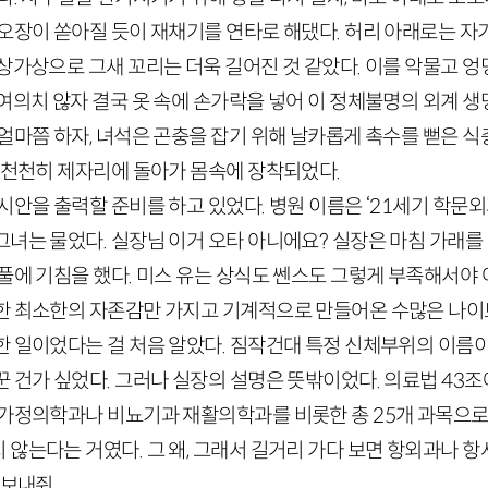
오장이 쏟아질 듯이 재채기를 연타로 해댔다. 허리 아래로는 자기
설상가상으로 그새 꼬리는 더욱 길어진 것 같았다. 이를 악물고 
여의치 않자 결국 옷 속에 손가락을 넣어 이 정체불명의 외계 생
얼마쯤 하자, 녀석은 곤충을 잡기 위해 날카롭게 촉수를 뻗은 
로 천천히 제자리에 돌아가 몸속에 장착되었다.
시안을 출력할 준비를 하고 있었다. 병원 이름은 ‘21세기 학문외
녀는 물었다. 실장님 이거 오타 아니에요? 실장은 마침 가래를
풀에 기침을 했다. 미스 유는 상식도 쎈스도 그렇게 부족해서야 어
한 최소한의 자존감만 가지고 기계적으로 만들어온 수많은 나
한 일이었다는 걸 처음 알았다. 짐작건대 특정 신체부위의 이름
 건가 싶었다. 그러나 실장의 설명은 뜻밖이었다. 의료법 43조
 가정의학과나 비뇨기과 재활의학과를 비롯한 총 25개 과목으로 
않는다는 거였다. 그 왜, 그래서 길거리 가다 보면 항외과나 항
 보내줘.