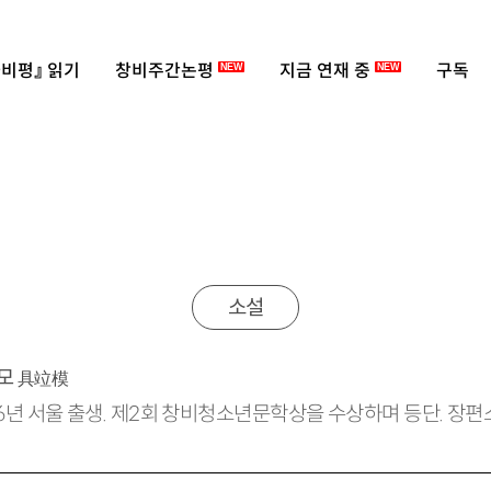
비평』 읽기
창비주간논평
지금 연재 중
구독
NEW
NEW
소설
모
具竝模
76년 서울 출생. 제2회 창비청소년문학상을 수상하며 등단. 장
.