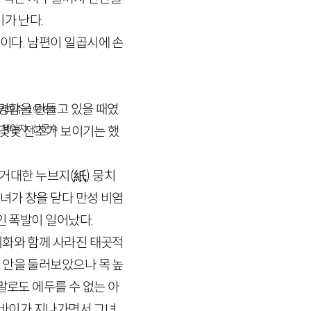
가 난다.
이다. 남편이 일곱시에 손
 명함을 만들고 있을 때였
경기파주-1928호
책임자 : 신문수
 몇몇 전조가 보이기는 했
.
 거대한 누브지(紙) 뭉치
녀가 창을 닫다 만성 비염
인 폭발이 일어났다.
퇴화와 함께 사라진 태곳적
 안을 둘러보았으나 목 높
말로도 에두를 수 없는 아
오토바이가 지나가면서 그녀