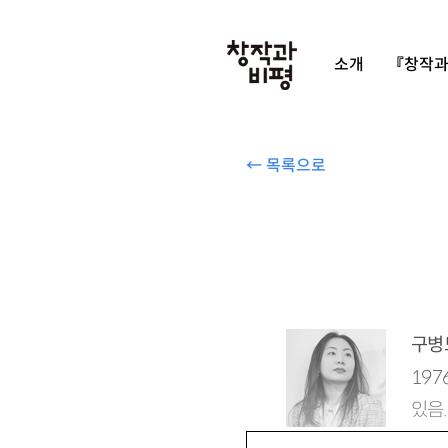
소개
『창작과
← 목록으로
구병
19
있음