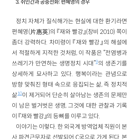
3. 쥐인간과 공중전화: 편혜영의 경우
정치 자체가 질식해가는 현실에 대한 환기라면
편혜영(片惠英)의 『재와 빨강』(창비 2010) 쪽이
좀더 강력하다. 차미령이 『재와 빨강』의 해설에
서 적절하게 지적한 것처럼, 이 작품은 “전염병과
9
쓰레기가 만연하는 생명정치 시대”
의 생존기를
상세하게 묘사하고 있다. 행복이라는 관념으로
방향 맞춰진 형태 속으로 응집되는 삶, 즉 정치적
10
삶
이 제거되어 단순히 살아남는 생존의 문제만
이 남은 벌거벗은 생명, 그것에 대한 관찰과 기록
이 『재와 빨강』의 등뼈를 이루고 있다.
이야기는 이렇다. 한 외국계 방역업체 직원이 본
사 파견근무자로 선발되어 C국으로 가게 된다. 본