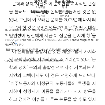
고객지원
Family Sites
문학과 정치. 지난해 이 문제만큼 지속적인 관심
이용약관
창비
을 불러모으며 다양한 논의를 만들어낸 것은 없
개인정보처리방침
창비문화재단
고객센터
클럽창비
었다. 그런데 이 오래된 문제를 2009년에 다시 떠
오르게 한 것은 무엇이었을까? 혹은 “어떤 시대적
법인명 : ㈜창비ㅣ대표이사 : 염종선ㅣ사업자등록번호 : 105-81-63672ㅣ통신판매업 : 제 2009-
필연성이 당신에게 지금 이 질문을 던지게 했”을
경기파주-1928호
주소 : 경기도 파주시 회동길 184(문발동)ㅣ팩스 : 031-955-3399 ㅣ
cnc@changbi.com
ㅣ개인
1
까?
정보책임자 : 신문수
대표전화 : 031-955-3333(월~금 10시~17시), 점심시간 11시 30분~13시
이 논의들을 출발시킨 것은 새삼스럽게 가시화
된 문학과 정치 사이의 분열과 거리감이었다. ‘문
copyright © Changbi Publishers, inc. All Rights Reserved.
학과 정치’ 논의의 출발점으로 자주 거론되는 한
시인의 고백에서도 이 점은 선명하게 드러난다.
“이주노동자와 비정규직 노동자들의 투쟁을 지
지하며 성명서에 이름을 올리거나 지지 방문을
하고 정치적 이슈를 다루는 논문을 쓸 수도 있지