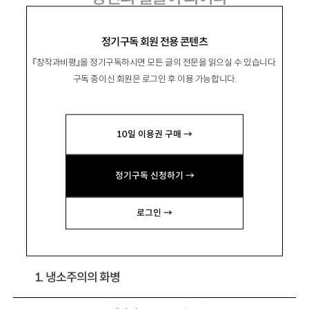
질식해가는 정치를 위한 소설의 심폐소생술
정기구독 회원 전용 콘텐츠
『창작과비평』을 정기구독하시면 모든 글의 전문을 읽으실 수 있습니다.
구독 중이신 회원은 로그인 후 이용 가능합니다.
權熙哲
권희철
10일 이용권 구매 →
문학평론가. 주요 평론으로 「인간쓰레기들을
위한 메시아주의」 「방랑자를 위한 여행안내서:
정기구독 신청하기 →
윤대녕론」 등이 있음.
northpoletrain@gmail.com
로그인 →
1. 냉소주의의 화병