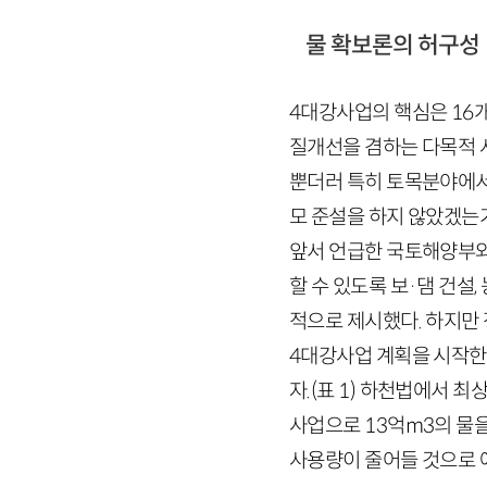
물 확보론의 허구성
4
대강사업의 핵심은
16
질개선을 겸하는 다목적 
뿐더러 특히 토목분야에서는
모 준설을 하지 않았겠는
앞서 언급한 국토해양부
할 수 있도록 보·댐 건설,
적으로 제시했다. 하지만 
4
대강사업 계획을 시작
자.
(표
1
)
하천법에서 최상
사업으로
13
억
m
3
의 물
사용량이 줄어들 것으로 