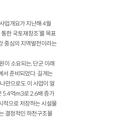
 사업개요가 지난해
4
월
 통한 국토재창조’를 목표
⑤강 중심의 지역발전이라는
원이 소요되는, 단군 이래
에서 준비되었다. 길게는
나만으로도 이 사업이 얼
은
5
.
4
억
m
3
로
2
.
6
배 증가
일시적으로 저장하는 시설물
있는 결정적인 하천구조물