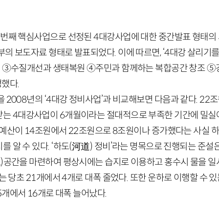
첫번째 핵심사업으로 선정된
4
대강사업에 대한 중간발표 형태의
의 보도자료 형태로 발표되었다. 이에 따르면, ‘
4
대강 살리기를
어 ③수질개선과 생태복원 ④주민과 함께하는 복합공간 창조 
했다.
을
2008
년의 ‘
4
대강 정비사업’과 비교해보면 다음과 같다.
22
조
받는
4
대강사업이
6
개월이라는 절대적으로 부족한 기간에 밀실
 예산이
14
조원에서
22
조원으로
8
조원이나 증가했다는 사실 하
 알 수 있다. ‘하도
(河道)
정비’라는 명목으로 진행되는 준설
)
공간을 마련하여 평상시에는 습지로 이용하고 홍수시 물을 
’는 당초
21
개에서
4
개로 대폭 줄었다. 또한 운하로 이행할 수 
5
개에서
16
개로 대폭 늘어났다.