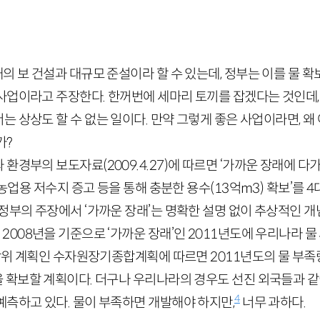
개의 보 건설과 대규모 준설이라 할 수 있는데, 정부는 이를 물 확
사업이라고 주장한다. 한꺼번에 세마리 토끼를 잡겠다는 것인데,
 상상도 할 수 없는 일이다. 만약 그렇게 좋은 사업이라면, 왜
가?
와 환경부의 보도자료
(
2009
.
4
.
27
)
에 따르면 ‘가까운 장래에 다
 농업용 저수지 증고 등을 통해 충분한 용수(
13
억
m
3
) 확보’를
4
정부의 주장에서 ‘가까운 장래’는 명확한 설명 없이 추상적인 개
한
2008
년을 기준으로 ‘가까운 장래’인
2011
년도에 우리나라 물
위 계획인 수자원장기종합계획에 따르면
2011
년도의 물 부
을 확보할 계획이다. 더구나 우리나라의 경우도 선진 외국들과 
4
예측하고 있다. 물이 부족하면 개발해야 하지만,
너무 과하다.