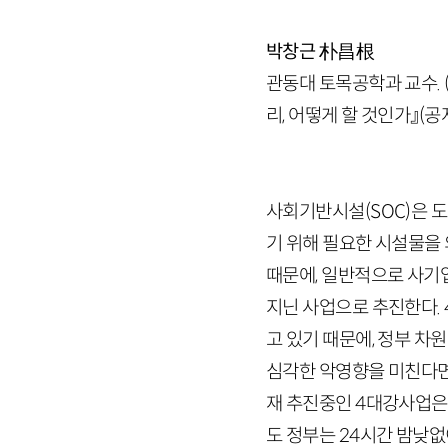
박창근
朴昌根
관동대 토목공학과 교수. 
리, 어떻게 할 것인가』(공
사회기반시설(
SOC
)은 
기 위해 필요한 시설물을 
때문에, 일반적으로 사기
지닌 사업으로 추진한다.
고 있기 때문에, 정부 
심각한 악영향을 미친다면,
재 추진중인
4
대강사업은
도 정부는
24
시간 밤낮없