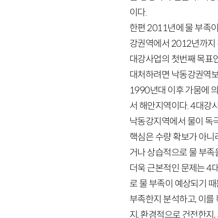
이다.
한편
2011
년에 물 부족
강권역에서
2012
년까지
대강사업의 첫번째 목표인
대처하려면 낙동강권역보다
1990
년대 이후 가뭄에 
서 해안지역이다.
4
대강사
낙동강지역에서 물이 독극
핵심은 수량 확보가 아니
거나 상습적으로 물 부족을
더욱 근본적인 문제는
4
로 물 부족이 예상되기 
부족한지 분석하고, 이를
지, 환경적으로 건전한지,