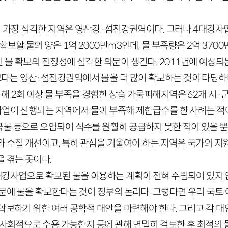
이 가장 심각한 지역은 영산강·섬진강권역이다. 그러나
4
대강사업
 확보할 물의 양은
1
억
2000
만
m
3
인데, 물 부족량은
2
억
3700
 물 확보의 진정성에 심각한 의문이 생긴다.
2011
년에 예상되
는 영산·섬진강권역에서 물을 더 많이 확보하는 것이 타당하
의해
2
회 이상 물 부족을 경험한 상습 가뭄피해지역은
62
개 시·
업이 진행되는 지역에서 물이 부족해 제한급수를 한 사례는 적
물 등으로 오염되어 식수를 원활히 공급하지 못한 적이 있을 뿐
라 수질 개선이고, 특히 관심을 기울여야 하는 지역은 국가의 
 겪는 곳이다.
대강사업으로 확보된 물을 이용하는 계획이 전혀 수립되어 있지 
때문에 물을 확보한다는 것이 정부의 논리다. 그렇다면 우리 국토
 확보하기 위한 여러 공학적 대안을 마련해야 한다. 그리고 각 
 사회적으로 수용 가능한지 등에 관해 면밀히 검토한 후 최적의 