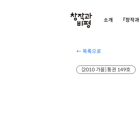
소개
『창작과
← 목록으로
[2010 가을] 통권 149호