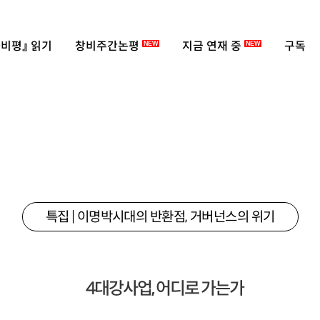
비평』 읽기
창비주간논평
지금 연재 중
구독
NEW
NEW
특집 | 이명박시대의 반환점, 거버넌스의 위기
4대강사업, 어디로 가는가