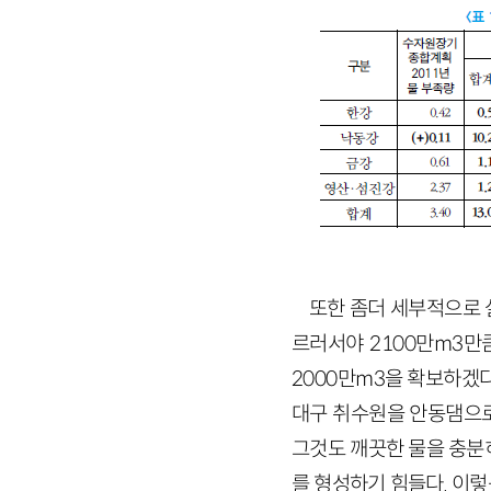
또한 좀더 세부적으로 
르러서야
2100
만
m
3
만
2000
만
m
3
을 확보하겠다
대구 취수원을 안동댐으로
그것도 깨끗한 물을 충분
를 형성하기 힘들다. 이