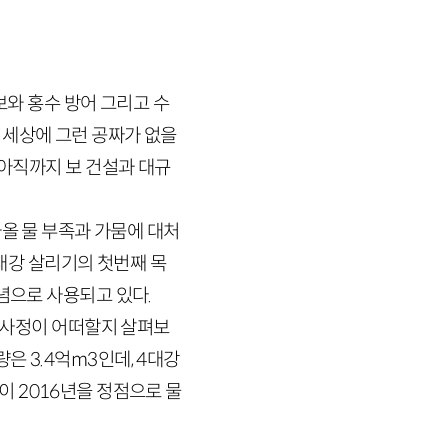
보와 홍수 방어 그리고 수
 세상에 그런 공짜가 없을
 아직까지 보 건설과 대규
가올 물 부족과 가뭄에 대처
대강 살리기의 첫번째 목
념으로 사용되고 있다.
 사정이 어떠할지 살펴보
족량은
3
.
4
억
m
3
인데,
4
대강
같이
2016
년을 정점으로 물