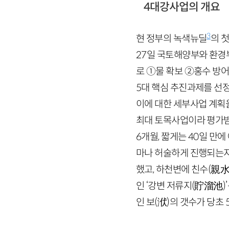
4대강사업의 개요
3
현 정부의 녹색뉴딜
의 
27
일 국토해양부와 환경부
로 ①물 확보 ②홍수 방
5
대 핵심 추진과제를 선정
이에 대한 세부사업 계획
최대 토목사업이라 평가
6
개월, 짧게는
40
일 만에
마나 허술하게 진행되는지를
했고, 하천변에 친수
(親水
인 ‘강변 저류지
(貯溜池)
인 보
(洑)
의 갯수가 당초