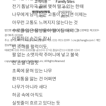
고객지원
Family Sites
전기 톱날자국 끝에 맺혀 떨고 있는 한때
이용약관
창비
개인정보처리방침
창비문화재단
나무에게 남아 있는 고통이 있다면 이제는
고객센터
클럽창비
아무런 고통도 느껴지지 않는다는 것
수로를 잃은 물방울이 떨어질 때의 그
법인명 : ㈜창비ㅣ대표이사 : 염종선ㅣ사업자등록번호 : 105-81-63672ㅣ통신판매업 : 제 2009-
경기파주-1928호
아찔하던 순간도 잠시
주소 : 경기도 파주시 회동길 184(문발동)ㅣ팩스 : 031-955-3399 ㅣ
cnc@changbi.com
ㅣ개인
정보책임자 : 신문수
빈 소매를 펄럭이듯,
대표전화 : 031-955-3333(월~금 10시~17시), 점심시간 11시 30분~13시
팔 없는 소맷자락 주머니에 넣고 불쑥
copyright © Changbi Publishers, inc. All Rights Reserved.
한 손을 내밀듯
초록에 묻혀 있는 나무
환지통을 앓는 건 어쩌면
나무가 아니라 새다
허공 속에 아직도
실핏줄이 흐르고 있다는 듯