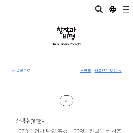
← 목록으로
스크랩
웹북으로 보기 →
시
손택수
孫宅洙
1970년 전남 담양 출생. 1998년 한국일보 신춘