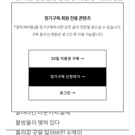
문예로 등단. 시집으로『호랑이 발자국』『목련 전
정기구독 회원 전용 콘텐츠
차』등이 있음. ststo700@hanmail.net
『창작과비평』을 정기구독하시면 모든 글의 전문을 읽으실 수 있습니다.
구독 중이신 회원은 로그인 후 이용 가능합니다.
10일 이용권 구매 →
나무의 수사학 3
정기구독 신청하기 →
로그인 →
식육점 간판을 가리다
잘려나간 나뭇가지 끝에
물방울이 맺혀 있다
흘러갈 곳을 잃어버린 수액이