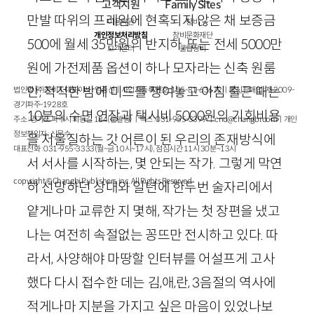
고객지원
Family Sites
만발 따위의 프레임에 현혹되지 않은 채 보증금
이용약관
창비
개인정보처리방침
창비문화재단
500
에 월세
35
만원의 반지하, 또는 전세
5000
만
고객센터
클럽창비
원에 가전제품 옵션이 하나 모자라는 신축 원룸
안, 적적한 밤에 미드를 쟁여놓고 아침 출근 때는
법인명 : ㈜창비ㅣ대표이사 : 염종선ㅣ사업자등록번호 : 105-81-63672ㅣ통신판매업 : 제 2009-
경기파주-1928호
10
분의 수면 연장과 택시비
5000
원의 기회비용
주소 : 경기도 파주시 회동길 184(문발동)ㅣ팩스 : 031-955-3399 ㅣ
cnc@changbi.com
ㅣ개인
정보책임자 : 신문수
을 저울질하는 갓 어른이 된 우리의 존재방식에
대표전화 : 031-955-3333(월~금 10시~17시), 점심시간 11시 30분~13시
서 서사를 시작하는, 몇 안되는 작가. 그렇게 막연
copyright © Changbi Publishers, inc. All Rights Reserved.
히 선망하던 상대와 일년에 한두번 술자리에서
얕게나마 교류한 지 몇해, 작가는 첫 장편을 냈고
나는 여전히 속절없는 꽁뜨만 전시하고 있다. 따
라서, 사양해야 마땅할 인터뷰를 어설프게 고사
했다 다시 접수한 데는 김,애,란,
3
음절의 역사에
적게나마 지분을 가지고 싶은 마음이 있었나보