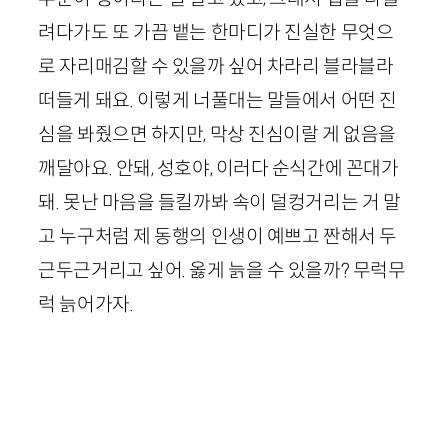
려다가도 또 가끔 뱉는 한마디가 진실한 무엇으
로 자리매김할 수 있을까 싶어 차라리 블라블라
떠들게 돼요. 이렇게 너풀대는 말들에서 어떤 진
심을 봐줬으면 하지만, 막상 진심이랄 게 없음을
깨달아요. 안돼, 성호야, 이러다 순식간에 꼰대가
돼. 못난 마음을 들킬까봐 속이 덜컹거리는 거 말
고 누구처럼 제 동행의 인생이 예쁘고 짠해서 두
근두근거리고 싶어. 옳게 늙을 수 있을까? 무럭무
럭 늙어가자.