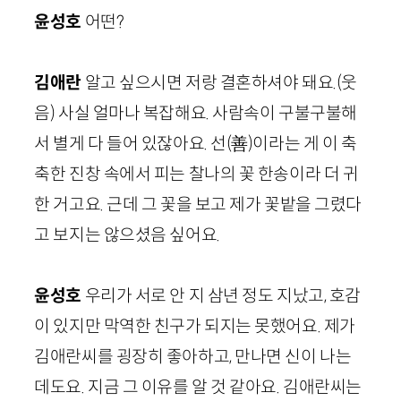
윤성호
어떤?
김애란
알고 싶으시면 저랑 결혼하셔야 돼요.
(웃
음)
사실 얼마나 복잡해요. 사람속이 구불구불해
서 별게 다 들어 있잖아요. 선
(善)
이라는 게 이 축
축한 진창 속에서 피는 찰나의 꽃 한송이라 더 귀
한 거고요. 근데 그 꽃을 보고 제가 꽃밭을 그렸다
고 보지는 않으셨음 싶어요.
윤성호
우리가 서로 안 지 삼년 정도 지났고, 호감
이 있지만 막역한 친구가 되지는 못했어요. 제가
김애란씨를 굉장히 좋아하고, 만나면 신이 나는
데도요. 지금 그 이유를 알 것 같아요. 김애란씨는