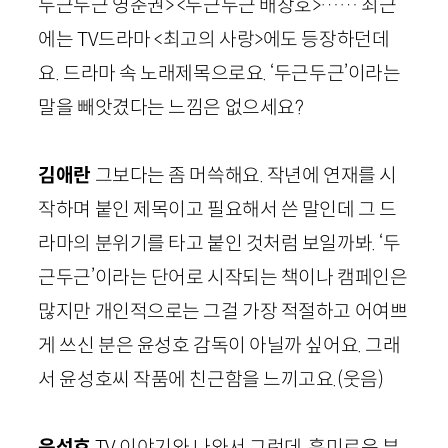
두근두근 영춘권> <두근두근 배창호>…… 최근
에는
TV
드라마 <최고의 사랑>에도 등장하던데
요. 드라마 속 노래제목으로요. ‘두근두근’이라는
말을 빼앗겼다는 느낌은 없으세요?
김애란
그보다는 좀 머쓱해요. 작년에 연재를 시
작하며 붙인 제목이고 필요해서 쓴 말인데 그 드
라마의 분위기를 타고 붙인 것처럼 보일까봐. ‘두
근두근’이라는 단어로 시작되는 책이나 캠페인은
많지만 개인적으로는 그걸 가장 적절하고 어여쁘
게 쓰신 분은 윤성호 감독이 아닐까 싶어요. 그래
서 윤성호씨 작품에 친근함을 느끼고요.
(웃음)
윤성호
TV
이야기와 나와서 그런데, 흥미로운 부