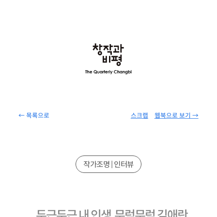
← 목록으로
스크랩
웹북으로 보기 →
작가조명 | 인터뷰
두근두근 내 인생, 무럭무럭 김애란