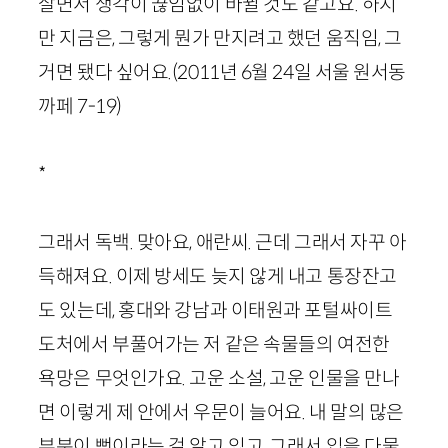
살면서 생각이 끊임없이 바뀔 것도 같고요. 하지
만 지금은, 그렇게 뭔가 만지려고 했던 움직임, 그
거면 됐다 싶어요.
(
2011
년
6
월
24
일 서울 원서동
까페
7
-
19
)
*
그래서 독백. 맞아요, 애란씨. 근데 그래서 자꾸 아
득해져요. 이제 방세도 늦지 않게 내고 통장잔고
도 있는데, 홍대와 강남과 이태원과 포털싸이트
도처에서 부풀어가는 저 같은 속물들의 여전한
욕망은 무엇인가요. 고운 소설, 고운 인물을 만나
면 이렇게 제 안에서 우문이 늘어요. 내 말의 많은
부분이 뻥이라는 걸 알고 있고, 그래서 입을 다물