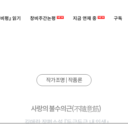
비평』 읽기
창비주간논평
지금 연재 중
구독
NEW
NEW
작가조명 | 작품론
사랑의 불수의근
(不隨意筋)
김애란 장편소설 『두근두근 내 인생』