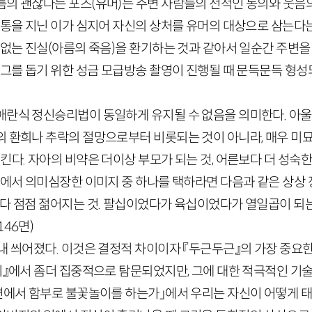
름의 괜찮다는 포즈(유머)는 주변 사람들의 전적인 동의와 웃음의
고통을 지닌 이가 심지어 자신의 상처를 유머의 대상으로 삼는다는
 없는 진실(아름의 죽음)을 환기하는 것과 같아서 일순간 주변을
 그를 돕기 위한 성금 모급방송 촬영이 진행될 때 문득문득 형
애란식 정신승리법이 동일하게 유지될 수 없음을 의미한다. 아울
의 환희나 추락의 절망으로부터 비롯되는 것이 아니라, 매우 미
킨다. 자아의 비약은 더이상 부모가 되는 것, 어른보다 더 성숙
설에서 의미심장한 이미지 중 하나를 택하라면 다음과 같은 상상 장
다 점점 젊어지는 것. 팔십이었다가 육십이었다가 열일곱이 되는 
146
면)
내 씌어졌다. 이것은 결정적 차이이자 『두근두근』의 가장 중요한
아비』에서 좀더 집중적으로 탐문되었지만, 그에 대한 적극적인 기
해변에서 함부로 불꽃놀이를 하는가」에서 우리는 자신이 어떻게 