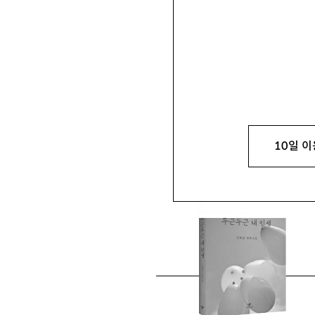
강동호
康棟晧
문학평론가. 주요 평론으로
법」 등이 있음. finhir@na
10일 이