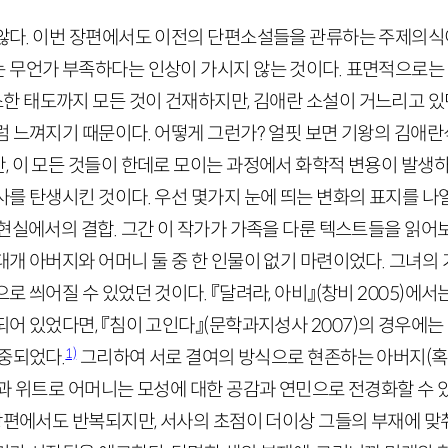
않다. 이번 장편에서도 이전의 단편소설들을 관류하는 주제의식
 무언가 부족하다는 인상이 가시지 않는 것이다. 표면적으로는
한 태도까지 모든 것이 건재하지만, 김애란 소설이 거느리고 있
럼 느껴지기 때문이다. 어떻게 그런가? 얼핏 보면 기왕의 김애란
, 이 모든 것들이 한데로 모이는 과정에서 화학적 변용이 발생
사를 탄생시킨 것이다. 우선 몇가지 눈에 띄는 변화의 표지를 나
현실에서의 결합. 그간 이 작가가 가족을 다룬 텍스트들을 읽어보
대개 아버지와 어머니 둘 중 한 인물이 없기 마련이었다. 그녀의
로 씌어질 수 있었던 것이다. 『달려라, 아비』
(창비
2005
)
에서는
어 있었다면, 『침이 고인다』
(문학과지성사
2007
)
의 경우에는
1)
집중되었다.
그리하여 서로 결여의 방식으로 현존하는 아버지(혹
담과 위트로 어머니는 모성에 대한 공감과 연민으로 전경화할 수 
 장편에서도 반복되지만, 서사의 초점이 더이상 그들의 부재에 맞