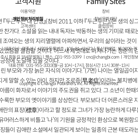
고객지원
Family Sites
이용약관
창비
개인정보처리방침
창비문화재단
편 『두근두근 내 인생』
(창비
2011
, 이하 『두근두근』)
은 생의 싱
고객센터
클럽창비
한 찬가다. 소설을 읽는 내내 독자는 박동하는 생의 기미로 때로
 조여오는 생의 지리멸렬에 아파하면서, 우리의 삶이라는 것이
ㅣ대표이사 : 염종선ㅣ사업자등록번호 : 105-81-63672ㅣ통신판매업 : 제 2009-
 있었음을 절감할 것이다. 어느새 제멋대로 퍼져나가는 청춘의 
주시 회동길 184(문발동)ㅣ팩스 : 031-955-3399 ㅣ
cnc@changbi.com
ㅣ개인정보
 긍정에 도달해 있을 것이다.
대표전화 : 031-955-3333(월~금 10시~17시), 점심시간 11시 30분~13시
어린 부모와 가장 늙은 자식의 이야기다.”
(
7
면)
나이는 열일곱이지만
게 말할 수 있는 아이, 하지만 조로증
(早老症)
이라는 불치병에
copyright © Changbi Publishers, inc. All Rights Reserved.
한아름이 화자로서 이야기의 주도권을 쥐고 있다. 그 소년이 한
어수룩한 부모의 옛이야기를 상상한다. 부모보다 더 어른스러운 자
애란의 표장
(標章)
이라고 할 정도로 그녀가 가장 능란하게 다루
 유머러스하게 비틀고 ‘나’의 기원을 긍정적인 환상으로 복원함
특징들이 김애란 소설에서 일관되게 보이는 일종의 근본 태도라는