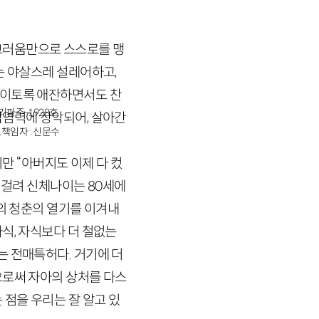
그러움만으로 스스로를 맹
는 야살스레 설레어하고,
 이토록 애잔하면서도 찬
경기파주-1928호
감염력에 장악되어, 살아간
책임자 : 신문수
 “아버지도 이제 다 컸
 걸려 신체나이는
80
세에
때의 청춘의 열기를 이겨내
식, 자식보다 더 철없는
는 전매특허다. 거기에 더
으로써 자아의 상처를 다스
 점을 우리는 잘 알고 있