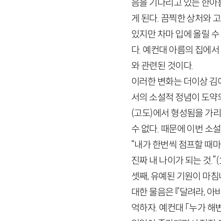
음을 기다리고 있는 한아
게 된다. 끔찍한 상처와 
있지만 차마 입에 올릴 수
다. 예컨대 아름의 집에서
와 관련된 것이다.
이러한 변화는 더이상 김
서의 소설적 정념이 도약
(고도)에서 형성됨을 가리
수 없다. 때문에 이번 소
“내가 한번씩 점프할 때마
진짜 내 나이가 되는 것.”
(
셋째, 유예된 기원이 마침
대한 물음은 『달려라, 
억하자. 예컨대 「누가 