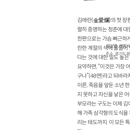
김애란
(金愛爛)
의 첫 장
렬히 증명하는 청춘에 대
한편으로는 가슴 뻐근하게
법인명 : ㈜창비
란한 계절의 색에 물들어
주소 : 경기도 파
다는 것에 대한 밀도 높은
요약하면, “이것은 가장 
구나”
(
48
면)
라고 되바라지
이른, 죽음을 앞둔 소년 
지 못하고 자신을 낳은 
부모라는 구도는 이제 김
해 가족 삼각형의 도식을
리는 태도까지. 이 모든 