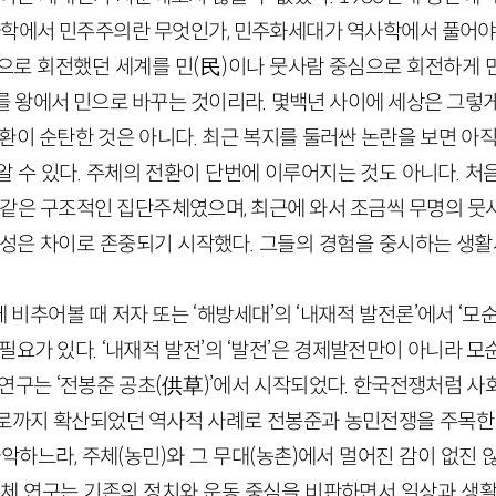
역사학에서 민주주의란 무엇인가, 민주화세대가 역사학에서 풀어야 
으로 회전했던 세계를 민
(民)
이나 뭇사람 중심으로 회전하게 
를 왕에서 민으로 바꾸는 것이리라. 몇백년 사이에 세상은 그렇게
환이 순탄한 것은 아니다. 최근 복지를 둘러싼 논란을 보면 아
알 수 있다. 주체의 전환이 단번에 이루어지는 것도 아니다. 처
중 같은 구조적인 집단주체였으며, 최근에 와서 조금씩 무명의 뭇
별성은 차이로 존중되기 시작했다. 그들의 경험을 중시하는 생활사
비추어볼 때 저자 또는 ‘해방세대’의 ‘내재적 발전론’에서 ‘모
필요가 있다. ‘내재적 발전’의 ‘발전’은 경제발전만이 아니라 
연구는 ‘전봉준 공초
(供草)
’에서 시작되었다. 한국전쟁처럼 사
로까지 확산되었던 역사적 사례로 전봉준과 농민전쟁을 주목한 
악하느라, 주체(농민)와 그 무대(농촌)에서 멀어진 감이 없진
주체 연구는 기존의 정치와 운동 중심을 비판하면서 일상과 생활