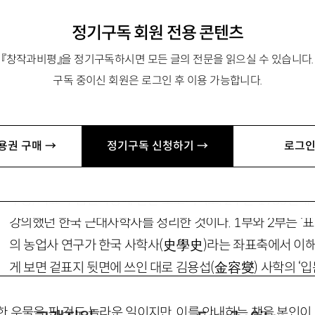
‘해방세대’ 역사학자의 우공이산
정기구독 회원 전용 콘텐츠
『창작과비평』을 정기구독하시면 모든 글의 전문을 읽으실 수 있습니다.
구독 중이신 회원은 로그인 후 이용 가능합니다.
ungbw@korea.ac.kr
용권 구매 →
정기구독 신청하기 →
로그인
‘회고록’이란 이름이 붙었지만 인생 이야기가 아니다.
1
부는
구상, 자료와 집필과정에 관한 보고서이고,
2
부는
1960
년대
강의했던 한국 근대사학사를 정리한 것이다.
1
부와
2
부는 ‘
의 농업사 연구가 한국 사학사
(史學史)
라는 좌표축에서 이해
게 보면 겉표지 뒷면에 쓰인 대로 김용섭
(金容燮)
사학의 ‘입
 우물을 판 것도 놀라운 일이지만, 이를 안내하는 책을 본인이 