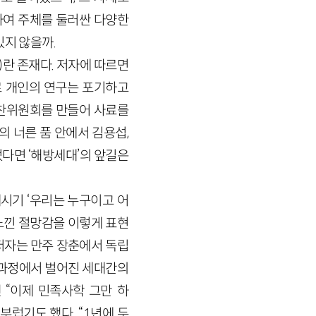
하여 주체를 둘러싼 다양한
있지 않을까.
)
란 존재다. 저자에 따르면
 개인의 연구는 포기하고
편찬위원회를 만들어 사료를
의 너른 품 안에서 김용섭,
었다면 ‘해방세대’의 앞길은
시기 ‘우리는 누구이고 어
느낀 절망감을 이렇게 표현
 저자는 만주 장춘에서 독립
 과정에서 벌어진 세대간의
 “이제 민족사학 그만 하
럽기도 했다. “
1
년에 두