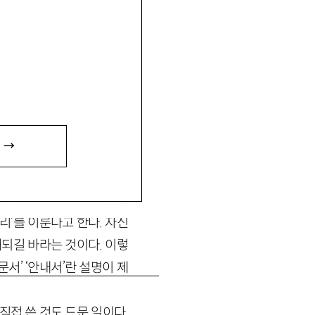
 →
 농업사 연구의 배경, 체계
 문화학술운동의 일환으로
표리’를 이룬다고 한다. 자신
되길 바라는 것이다. 이렇
문서’ ‘안내서’란 설명이 제
직접 쓴 것도 드문 일이다.