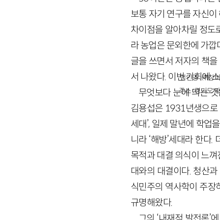
보통 자기 연구를 자신이
차이점을 알아차릴 정도로
라 농업은 문외한에 가깝
글을 쓰면서 저자의 책을 
서 나왔다. 이번 기회에 
법인명 : ㈜창비
주소 : 경기도 파
무엇보다 눈에 띄는 것
김용섭은
1931
년생으로
세대’, 일제 말년에 학업
니라 ‘해방’세대라 한다. 
목적과 대결 의식이 느껴진
대와의 대결이다. 청산과
식민주의 역사학이 주장
규명해왔다.
그의 ‘내재적 발전론’