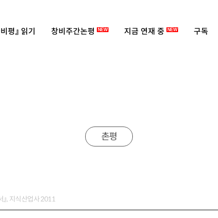
비평』 읽기
창비주간논평
지금 연재 중
구독
NEW
NEW
촌평
』, 지식산업사 2011