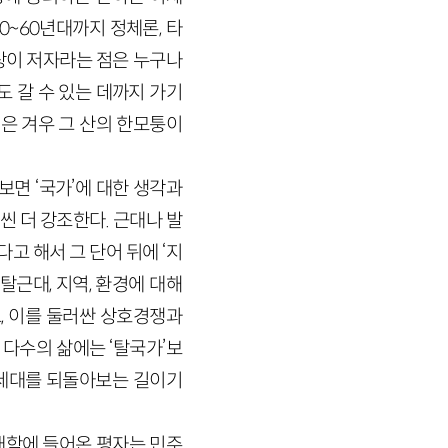
0
~
60
년대까지 정체론, 타
탕이 저자라는 점은 누구나
도 갈 수 있는 데까지 가기
은 겨우 그 산의 한모퉁이
보면 ‘국가’에 대한 생각과
씬 더 강조한다. 근대나 발
고 해서 그 단어 뒤에 ‘지
탈근대, 지역, 환경에 대해
, 이를 둘러싼 상호경쟁과
 다수의 삶에는 ‘탈국가’보
 세대를 되돌아보는 길이기
대학에 들어온 평자는 민주