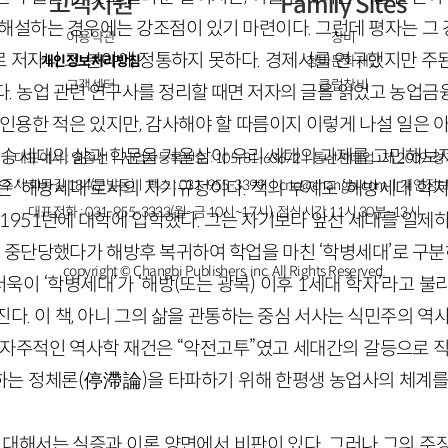
고객지원
Family Sites
 해설하는 경우에는 강조점이 있기 마련이다. 그런데 평자는 그
이용약관
창비
 저자나 그 분야에 정통하지 못하다. 경제사를 연구했지만 주
개인정보처리방침
창비문화재단
고객센터
클럽창비
다. 농업 관련 연구사를 정리할 때면 저자의 글을 읽었고 농업금
인용한 적은 있지만, 감사해야 할 따름이지 이렇게 나설 일은 
스승 세대의 삶과 학문을 거울삼아 우리 세대의 과제를 고민해보자
ㅣ대표이사 : 염종선ㅣ사업자등록번호 : 105-81-63672ㅣ통신판매업 : 제 2009-
주시 회동길 184(문발동)ㅣ팩스 : 031-955-3399 ㅣ
cnc@changbi.com
ㅣ개인정보
은 ‘해방세대’로서의 자기규정이다. 책의 부제도 ‘해방세대 학자
대표전화 : 031-955-3333(월~금 10시~17시), 점심시간 11시 30분~13시
1951
년에 대학에 입학했다. 그는 자기보다 앞선 세대를 일제하
을 중단당했다가 해방후 복귀하여 학업을 마친 ‘학병세대’로 구분하
copyright © Changbi Publishers, inc. All Rights Reserved.
더욱이 ‘학병세대’가 ‘해방(또는 광복) 이후
1
세대 학자’라고 불
다. 이 책, 아니 그의 삶을 관통하는 중심 서사는 식민주의 역
 자주적인 역사학 재건은 “악전고투”였고 세대간의 갈등으로 직
하는 정체론
(停滯論)
을 타파하기 위해 한평생 농업사의 체계를
에 대해서는 실증과 이론 양면에서 비판이 있다. 그러나 그의 주