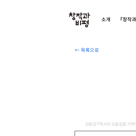
소개
『창작과
← 목록으로
김용섭 『역사의 오솔길을 가면서