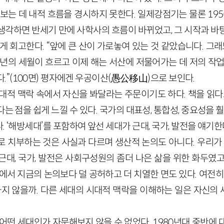
 보는 데 내적 흐름을 경시하지 못한다. 일제강점기는 물론
195
생각하면 반세기 만에 사학사의 흐름이 바뀌었고, 그 시작과 바
게 회고한다. “앞에 큰 산이 가로놓여 있는 것 같았습니다. 그래
년의 세월이 흐르고 이제 해는 서산에 저물어가는 데 저의 작업
.”
(
100
면)
평자에겐 우공이산
(愚公移山)
으로 보인다.
시대적 맥락 속에서 자신을 봐달라는 주문이기도 하다. 책을 읽다
는 점을 쉽게 느낄 수 있다. 국가의 대표성, 통합성, 중요성을 훨
 ‘해방세대’를 포함하여 앞선 세대가 근대, 국가, 발전을 얘기한다
 치부하는 것은 사실과 다르며 생산적 논의도 아니다. 우리가 
근대, 국가, 발전은 사회구성원의 좀더 나은 삶을 위한 화두였고
에서 지금의 논의보다 덜 공허하고 더 치열한 면도 있다. 여전히
요하지 않을까. 다른 세대의 시대적 맥락을 이해하는 일은 자신의
 어떤 세대인가 자문해보지 않을 수 없었다.
1980
년대 중반에 