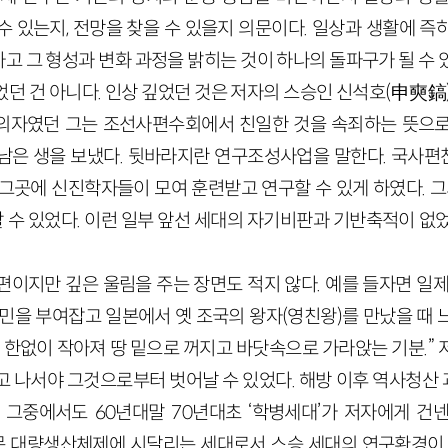
수 있는지, 전망을 찾을 수 있을지 의문이다. 일상과 생활에 즉
 그 형성과 변화 과정을 밝히는 것이 하나의 돌파구가 될 수 
었던 건 아니다. 인상 깊었던 것은 저자의 스승인 신석호
(申奭鎬
의자였던 그는 조선사편수회에서 친일한 것을 속죄하는 뜻으로
남은 생을 보냈다. 뒷바라지란 연구조성사업을 말한다. 국사
그곳에 신진학자들이 모여 훈련받고 연구할 수 있게 하였다. 그
 수 있었다. 이런 일부 앞선 세대의 자기비판과 기반축적이 없
편이지만 깊은 울림을 주는 장면도 적지 않다. 예를 들자면 일제
고민을 부여잡고 일본에서 옛 조국의 왕자(영친왕)를 만났을 때 
 한없이 작아져 땅 밑으로 꺼지고 바닷속으로 가라앉는 기분.”
고 나서야 그것으로부터 벗어날 수 있었다. 해방 이후 역사청산
. 그중에서도
60
년대말
70
년대초 ‘학병세대’가 저자에게 건넨
논문 대량생산체제에 시달리는 세대로서 스승 세대의 연구환경이 부