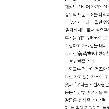
대상의 진실에 가까워질 
층위의 모순구조를 파악하고
앞선 세대와 대결만 있
‘일제하세대’로서 실증주
후진을 위한 뒷바라지로 
수집하고 자료집을 내며, 
강만길
(姜萬吉)
이 성장할
더 험난했을 거다.
회고록 전반이 건조한 
디로 가고 있는가’라는 
했다. “우리들 조선사람은
운동 무장투쟁 얘기를 듣
갈등은 탄식을 자아낸다
자”는 말이 압권이다. 