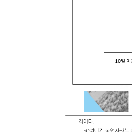
정병욱
鄭昞旭
고려대 민족문화연구원 교수 j
10일 이
격이다.
50
여년간 농업사라는 한