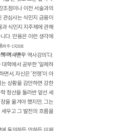
 강조점이나 이전 서술과의
된 관심사는 식민지 금융이
융과 식민지 지주제에 관해
아니다. 만용은 이런 생각에
.
경기파주-1928호
책임자 : 신문수
의 역사연구 역사강의’다.
 대학에서 공부한 ‘일제하
면서, 자신은 ‘전쟁’이 아
리는 상황을 감안하면 강한
사학 청산을 둘러싼 앞선 세
장을 옮겨야 했지만, 그는
 세우고 그 발전의 흐름을
장에 동의하든 안하든 이제