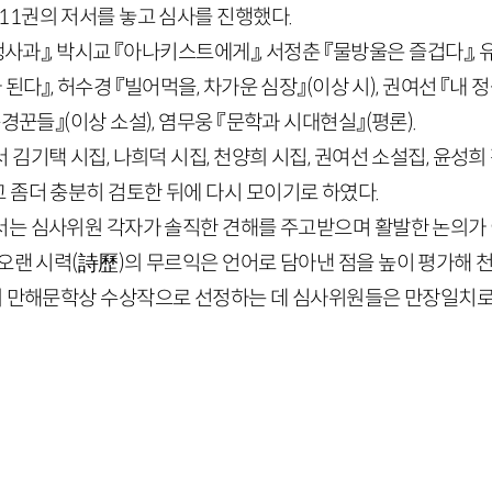
11
권의 저서를 놓고 심사를 진행했다.
생사과』, 박시교 『아나키스트에게』, 서정춘 『물방울은 즐겁다』, 
된다』, 허수경 『빌어먹을, 차가운 심장』
(이상 시)
, 권여선 『내 
구경꾼들』
(이상 소설)
, 염무웅 『문학과 시대현실』
(평론)
.
 김기택 시집, 나희덕 시집, 천양희 시집, 권여선 소설집, 윤성희
 좀더 충분히 검토한 뒤에 다시 모이기로 하였다.
서는 심사위원 각자가 솔직한 견해를 주고받으며 활발한 논의가 
 오랜 시력
(詩歷)
의 무르익은 언어로 담아낸 점을 높이 평가해 천
 만해문학상 수상작으로 선정하는 데 심사위원들은 만장일치로