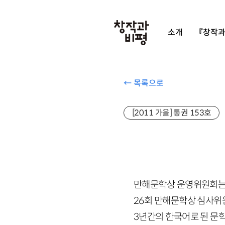
소개
『창작과
← 목록으로
[2011 가을] 통권 153호
만해문학상 운영위원회
26
회 만해문학상 심사위
3
년간의 한국어로 된 문