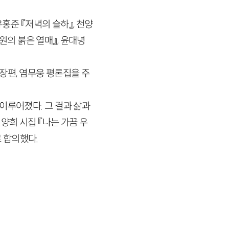
유홍준 『저녁의 슬하』, 천양
정원의 붉은 열매』, 윤대녕
 장편, 염무웅 평론집을 주
이루어졌다. 그 결과 삶과
양희 시집 『나는 가끔 우
 합의했다.