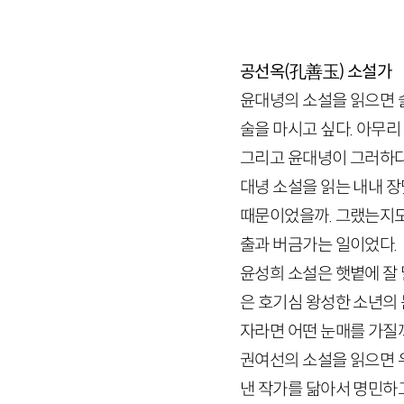
공선옥(孔善玉)
소설가
윤대녕의 소설을 읽으면 술
술을 마시고 싶다. 아무리
그리고 윤대녕이 그러하다.
대녕 소설을 읽는 내내 장
때문이었을까. 그랬는지도
출과 버금가는 일이었다.
윤성희 소설은 햇볕에 잘 
은 호기심 왕성한 소년의 
자라면 어떤 눈매를 가질까
권여선의 소설을 읽으면 우
낸 작가를 닮아서 명민하고