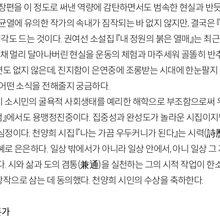
 장편을 이 정도로 써낸 역량에 감탄하면서도 범속한 현실과 반
균열에 유의한 작가의 속내가 짐작되는 바 없지 않지만, 결국은
각도 드는 것이다. 권여선 소설집 『내 정원의 붉은 열매』는 최
린 채 멀리 달아나버린 현실을 운동의 체험과 마주세워 골똘히 반
도 없지 않은데, 진지함이 은연중에 조롱받는 시대에 한눈팔지 
 어떤 소식을 전해줄지 궁금하다.
 소시민의 굴욕적 사회생태를 예리한 해학으로 부조함으로써 
『껌』에서도 용맹정진중이다. 집중성과 완성도가 놀라운 시집이지
정이다. 천양희 시집 『나는 가끔 우두커니가 된다』는 시력
(詩
로 은은하다. 일상 밖에서가 아니라 일상 안에서, 아니 일상 그
. 시와 삶과 도의 겸통
(兼通)
을 실천하는 그의 시적 작업이 
작으로 삼는 데 동의했다. 천양희 시인의 수상을 축하한다.
론가