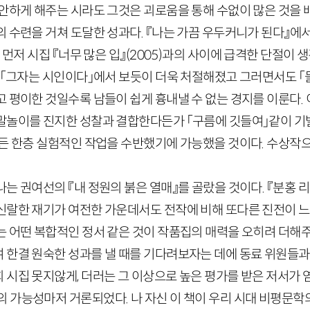
편안하게 해주는 시라도 그것은 괴로움을 통해 수없이 많은 것을 
 수련을 거쳐 도달한 성과다. 『나는 가끔 우두커니가 된다』에
 먼저 시집 『너무 많은 입』
(
2005
)
과의 사이에 급격한 단절이 생
 「그자는 시인이다」에서 보듯이 더욱 처절해졌고 그러면서도 「들
 평이한 것일수록 남들이 쉽게 흉내낼 수 없는 경지를 이룬다. 
말놀이를 진지한 성찰과 결합한다든가 「구름에 깃들여」같이 기
며든 한층 실험적인 작업을 수반했기에 가능했을 것이다. 수상작으
는 권여선의 『내 정원의 붉은 열매』를 골랐을 것이다. 『분홍 
신랄한 재기가 여전한 가운데서도 전작에 비해 또다른 진전이 
는 어떤 복합적인 정서 같은 것이 작품집의 매력을 오히려 더해주
 한결 원숙한 성과를 낼 때를 기다려보자는 데에 동료 위원들과
시집 못지않게, 더러는 그 이상으로 높은 평가를 받은 저서가 
 가능성마저 거론되었다. 나 자신 이 책이 우리 시대 비평문학의