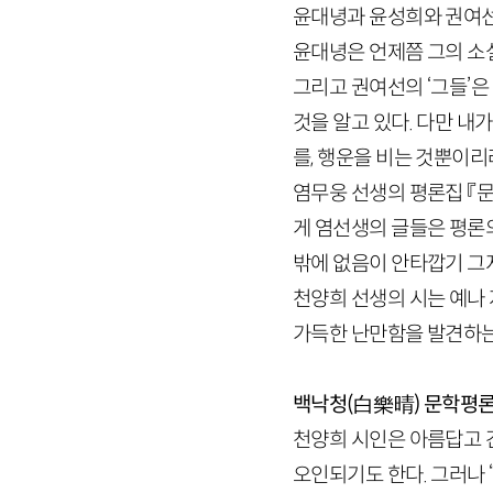
윤대녕과 윤성희와 권여선
윤대녕은 언제쯤 그의 소설
그리고 권여선의 ‘그들’은
것을 알고 있다. 다만 내
를, 행운을 비는 것뿐이리
염무웅 선생의 평론집 『문
게 염선생의 글들은 평론의
밖에 없음이 안타깝기 그
천양희 선생의 시는 예나
가득한 난만함을 발견하는
백낙청(白樂晴)
문학평
천양희 시인은 아름답고 
오인되기도 한다. 그러나 