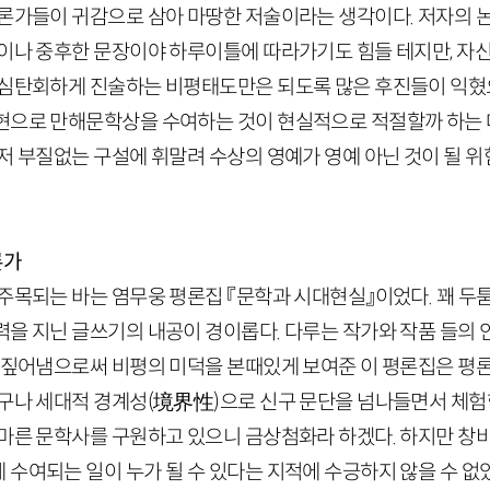
평론가들이 귀감으로 삼아 마땅한 저술이라는 생각이다. 저자의 
이나 중후한 문장이야 하루이틀에 따라가기도 힘들 테지만, 자신
허심탄회하게 진술하는 비평태도만은 되도록 많은 후진들이 익혔
현으로 만해문학상을 수여하는 것이 현실적으로 적절할까 하는
저 부질없는 구설에 휘말려 수상의 영예가 영예 아닌 것이 될 
론가
 주목되는 바는 염무웅 평론집 『문학과 시대현실』이었다. 꽤 두
력을 지닌 글쓰기의 내공이 경이롭다. 다루는 작가와 작품 들의 
게 짚어냄으로써 비평의 미덕을 본때있게 보여준 이 평론집은 
더구나 세대적 경계성
(境界性)
으로 신구 문단을 넘나들면서 체험
메마른 문학사를 구원하고 있으니 금상첨화라 하겠다. 하지만 창
수여되는 일이 누가 될 수 있다는 지적에 수긍하지 않을 수 없