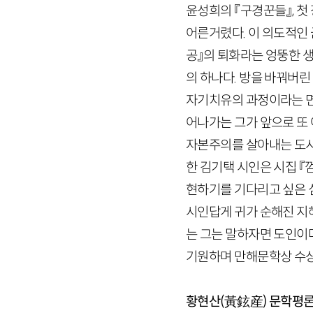
윤성희의 『구경꾼들』, 첫
어른거렸다. 이 의도적인 
공』의 퇴화라는 엉뚱한 생
의 하나다. 방을 바꿔버
자기치유의 과정이라는 면
어나가는 그가 앞으로 또
자본주의를 살아내는 도시
한 김기택 시인은 시집 
현하기를 기다리고 싶은 심
시인답게 귀가 순해진 지혜
는 그는 말하자면 도인이다
기원하며 만해문학상 수상
황현산(黃鉉産)
문학평