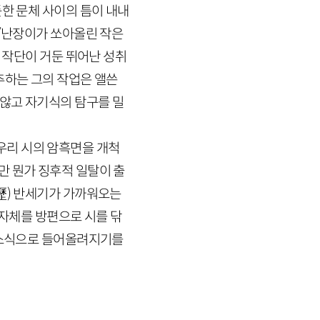
듯한 문체 사이의 틈이 내내
 『난장이가 쏘아올린 작은
근 작단이 거둔 뛰어난 성취
추하는 그의 작업은 앨쓴
않고 자기식의 탐구를 밀
우리 시의 암흑면을 개척
만 뭔가 징후적 일탈이 출
歷)
반세기가 가까워오는
 자체를 방편으로 시를 닦
한소식으로 들어올려지기를