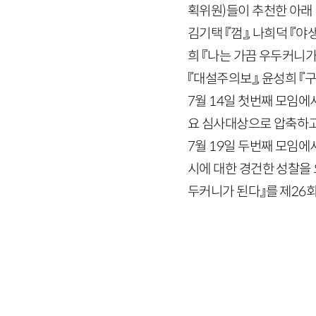
획위원)들이 추천한 아래
김기택 『껌』, 나희덕 『야
희 『나는 가끔 우두커니가 
『대설주의보』, 윤성희 『
7
월
14
일 첫번째 모임에서
요 심사대상으로 압축하고
7
월
19
일 두번째 모임에
시에 대한 경건한 성찰을
두커니가 된다』를 제
26
회