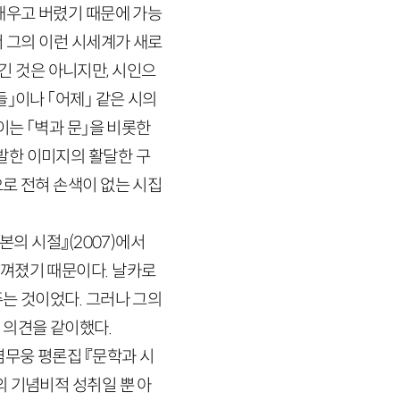
배우고 버렸기 때문에 가능
서 그의 이런 시세계가 새로
긴 것은 아니지만, 시인으
」이나 「어제」 같은 시의
이는 「벽과 문」을 비롯한
발한 이미지의 활달한 구
로 전혀 손색이 없는 시집
리본의 시절』
(
2007
)
에서
느껴졌기 때문이다. 날카로
는 것이었다. 그러나 그의
 의견을 같이했다.
염무웅 평론집 『문학과 시
 기념비적 성취일 뿐 아