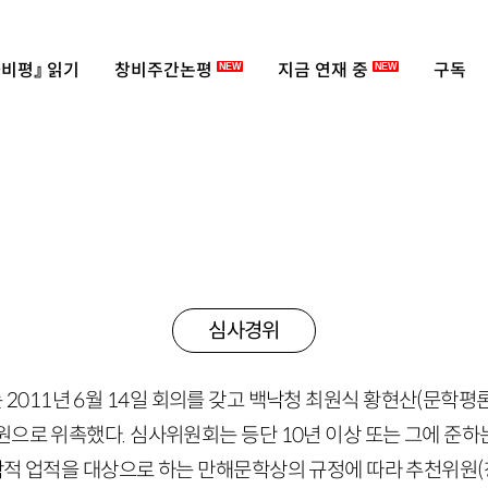
비평』 읽기
창비주간논평
지금 연재 중
구독
NEW
NEW
심사경위
는
2011
년
6
월
14
일 회의를 갖고 백낙청 최원식 황현산
(문학평
원으로 위촉했다. 심사위원회는 등단
10
년 이상 또는 그에 준하
학적 업적을 대상으로 하는 만해문학상의 규정에 따라 추천위원(