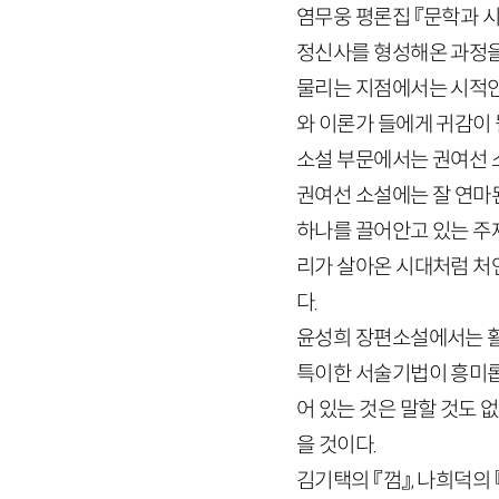
염무웅 평론집 『문학과 
정신사를 형성해온 과정을
물리는 지점에서는 시적인
와 이론가 들에게 귀감이 
소설 부문에서는 권여선 소
권여선 소설에는 잘 연마
하나를 끌어안고 있는 주
리가 살아온 시대처럼 처연
다.
윤성희 장편소설에서는 활
특이한 서술기법이 흥미롭
어 있는 것은 말할 것도 
을 것이다.
김기택의 『껌』, 나희덕의