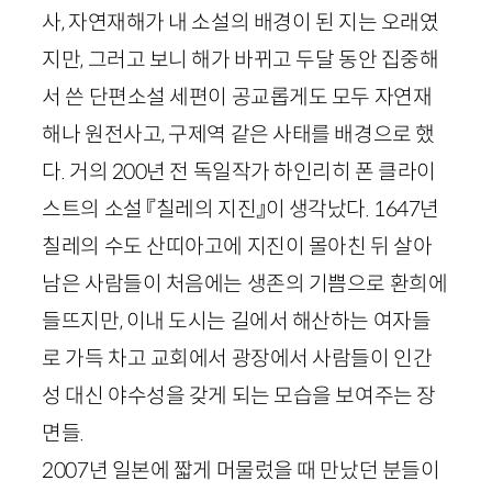
사, 자연재해가 내 소설의 배경이 된 지는 오래였
지만, 그러고 보니 해가 바뀌고 두달 동안 집중해
서 쓴 단편소설 세편이 공교롭게도 모두 자연재
해나 원전사고, 구제역 같은 사태를 배경으로 했
다. 거의
200
년 전 독일작가 하인리히 폰 클라이
스트의 소설 『칠레의 지진』이 생각났다.
1647
년
칠레의 수도 산띠아고에 지진이 몰아친 뒤 살아
남은 사람들이 처음에는 생존의 기쁨으로 환희에
들뜨지만, 이내 도시는 길에서 해산하는 여자들
로 가득 차고 교회에서 광장에서 사람들이 인간
성 대신 야수성을 갖게 되는 모습을 보여주는 장
면들.
2007
년 일본에 짧게 머물렀을 때 만났던 분들이