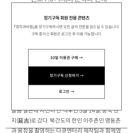
정기구독 회원 전용 콘텐츠
『창작과비평』을 정기구독하시면 모든 글의 전문을 읽으실 수 있습니다.
姜英淑
강영숙
구독 중이신 회원은 로그인 후 이용 가능합니다.
1966년 춘천 출생. 1998년 서
울신문 신춘문예로 등단. 소설
10일 이용권 구매 →
집 『흔들리다』 『날마다 축제』 『빨강 속의 검정에
대하여』, 『아령 하는 밤』, 장편소설 『리나』 『라이
정기구독 신청하기 →
팅 클럽』 등이 있음.
로그인 →
올봄 일본에 지진이 난 직후인
3
월
14
일, 중국 옌
지
(延吉)
로 갔다. 북간도의 한인 이주촌인 명동촌
과 용정을 촬영하는 다큐멘터리 제작팀과 함께였