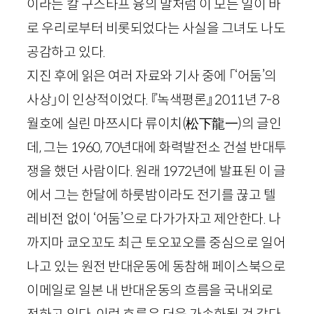
이라는 칼 구스타프 융의 말처럼 이 모든 일이 바
로 우리로부터 비롯되었다는 사실을 그녀도 나도
공감하고 있다.
지진 후에 읽은 여러 자료와 기사 중에 「‘어둠’의
사상」이 인상적이었다. 『녹색평론』
2011
년
7
-
8
월호에 실린 마쯔시다 류이치
(松下龍一)
의 글인
데, 그는
1960
,
70
년대에 화력발전소 건설 반대투
쟁을 했던 사람이다. 원래
1972
년에 발표된 이 글
에서 그는 한달에 하룻밤이라도 전기를 끊고 텔
레비전 없이 ‘어둠’으로 다가가자고 제안한다. 나
까지마 쿄오꼬도 최근 토오꾜오를 중심으로 일어
나고 있는 원전 반대운동에 동참해 페이스북으로
이메일로 일본 내 반대운동의 흐름을 국내외로
전하고 있다. 이런 흐름은 더욱 가속화될 것 같다.