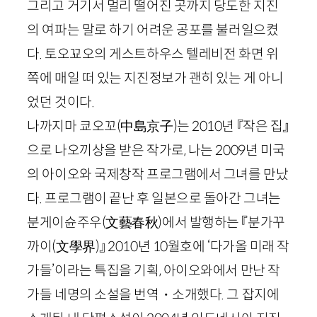
그리고 거기서 멀리 떨어진 곳까지 당도한 지진
의 여파는 말로 하기 어려운 공포를 불러일으켰
다. 토오꾜오의 게스트하우스 텔레비전 화면 위
쪽에 매일 떠 있는 지진정보가 괜히 있는 게 아니
었던 것이다.
나까지마 쿄오꼬
(中島京子)
는
2010
년 『작은 집』
으로 나오끼상을 받은 작가로, 나는
2009
년 미국
의 아이오와 국제창작 프로그램에서 그녀를 만났
다. 프로그램이 끝난 후 일본으로 돌아간 그녀는
분게이
슌
주우
(文藝春秋)
에서 발행하는 『분가꾸
까이
(文學界)
』
2010
년
10
월호에 ‘다가올 미래 작
가들’이라는 특집을 기획, 아이오와에서 만난 작
가들 네명의 소설을 번역・소개했다. 그 잡지에