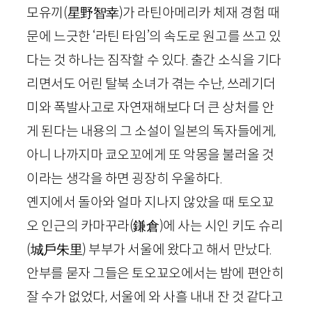
모유끼
(星野智幸)
가 라틴아메리카 체재 경험 때
문에 느긋한 ‘라틴 타임’의 속도로 원고를 쓰고 있
다는 것 하나는 짐작할 수 있다. 출간 소식을 기다
리면서도 어린 탈북 소녀가 겪는 수난, 쓰레기더
미와 폭발사고로 자연재해보다 더 큰 상처를 안
게 된다는 내용의 그 소설이 일본의 독자들에게,
아니 나까지마 쿄오꼬에게 또 악몽을 불러올 것
이라는 생각을 하면 굉장히 우울하다.
옌지에서 돌아와 얼마 지나지 않았을 때 토오꾜
오 인근의 카마꾸라
(鎌倉)
에 사는 시인 키도 슈리
(城
戶朱里)
부부가 서울에 왔다고 해서 만났다.
안부를 묻자 그들은 토오꾜오에서는 밤에 편안히
잘 수가 없었다, 서울에 와 사흘 내내 잔 것 같다고