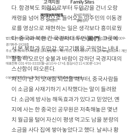
고객지원
Family Sites
다. 함경북도 회령으로부터 두만강을 건너 오랑
이용약관
창비
개인정보처리방침
창비문화재단
캐령을 넘어 용정으로 들어오는 이주민의 이동경
고객센터
클럽창비
로를 영상으로 재현하는 일은 생각보다 흥미로웠
다. 중국과 북한 간 국경지대 투먼
(圖們)
, 그곳에
법인명 : ㈜창비ㅣ대표이사 : 염종선ㅣ사업자등록번호 : 105-81-63672ㅣ통신판매업 : 제 2009-
경기파주-1928호
서 본 북한과 두만강, 양고기뀀을 구워먹는 내내
주소 : 경기도 파주시 회동길 184(문발동)ㅣ팩스 : 031-955-3399 ㅣ
cnc@changbi.com
ㅣ개인
정보책임자 : 신문수
활활 타오르던 숯불과 바람이 강하던 국경지대의
대표전화 : 031-955-3333(월~금 10시~17시), 점심시간 11시 30분~13시
스산함이 떠오른다.
copyright © Changbi Publishers, inc. All Rights Reserved.
지진이 난 지 닷새쯤 되었을 때부터, 중국사람들
이 소금을 사재기하기 시작했다는 말이 들려왔
다. 소금에 방사능 해독효과가 있다고 믿었던, 옌
지에 사는 한 중국인 공무원은 저축해놓은 몇년
치 월급을 털어 자신이 평생 먹고도 남을 분량의
소금을 사다 집에 쌓아놓았다고 했다. 날씨나 황