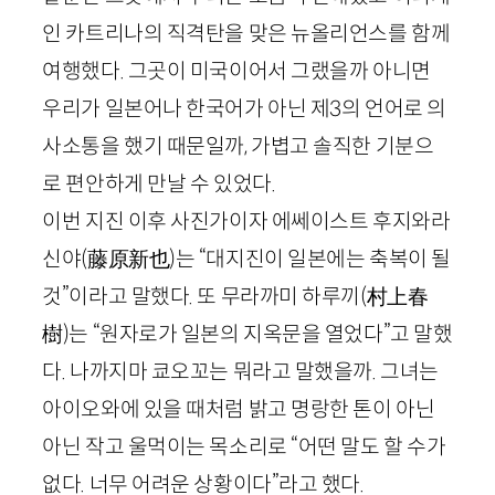
인 카트리나의 직격탄을 맞은 뉴올리언스를 함께
여행했다. 그곳이 미국이어서 그랬을까 아니면
우리가 일본어나 한국어가 아닌 제
3
의 언어로 의
사소통을 했기 때문일까, 가볍고 솔직한 기분으
로 편안하게 만날 수 있었다.
이번 지진 이후 사진가이자 에쎄이스트 후지와라
신야
(藤原新也)
는 “대지진이 일본에는 축복이 될
것”이라고 말했다. 또 무라까미 하루끼
(村上春
樹)
는 “원자로가 일본의 지옥문을 열었다”고 말했
다. 나까지마 쿄오꼬는 뭐라고 말했을까. 그녀는
아이오와에 있을 때처럼 밝고 명랑한 톤이 아닌
아닌 작고 울먹이는 목소리로 “어떤 말도 할 수가
없다. 너무 어려운 상황이다”라고 했다.