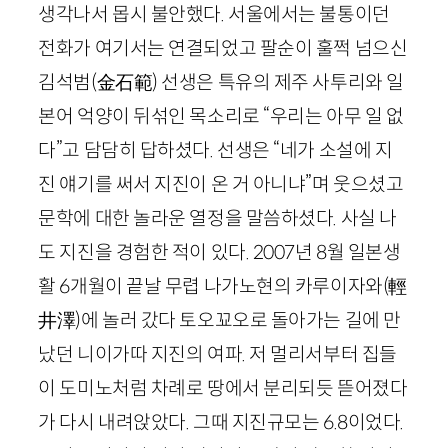
생각나서 몹시 불안했다. 서울에서는 불통이던
전화가 여기서는 연결되었고 팔순이 훌쩍 넘으신
김석범
(金石範)
선생은 특유의 제주 사투리와 일
본어 억양이 뒤섞인 목소리로 “우리는 아무 일 없
다”고 담담히 답하셨다. 선생은 “네가 소설에 지
진 얘기를 써서 지진이 온 거 아니냐”며 웃으셨고
문학에 대한 놀라운 열정을 말씀하셨다. 사실 나
도 지진을 경험한 적이 있다.
2007
년
8
월 일본생
활
6
개월이 끝날 무렵 나가노현의 카루이자와
(輕
井澤)
에 놀러 갔다 토오꾜오로 돌아가는 길에 만
났던 니이가따 지진의 여파. 저 멀리서부터 집들
이 도미노처럼 차례로 땅에서 분리되듯 뜯어졌다
가 다시 내려앉았다. 그때 지진규모는
6
.
8
이었다.