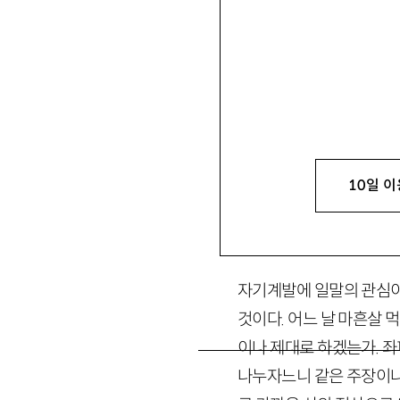
황승현
黃承炫
1976년생. 서울대 경영
hinno
@
hanmail.net
10일 이
1. 교훈적 우화로 
자기계발에 일말의 관심이
것이다. 어느 날 마흔살 
이나 제대로 하겠는가. 
나누자느니 같은 주장이나