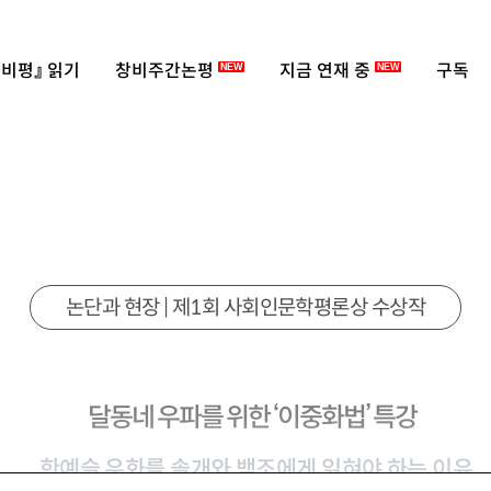
비평』 읽기
창비주간논평
지금 연재 중
구독
NEW
NEW
논단과 현장 | 제1회 사회인문학평론상 수상작
달동네 우파를 위한 ‘이중화법’ 특강
한예슬 우화를 솔개와 백조에게 읽혀야 하는 이유