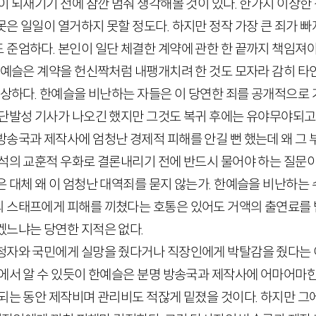
이 되새기기 전에 잠깐 멈춰 생각해볼 것이 있다. 한가지 이상한 
은 일일이 열거하지 못할 정도다. 하지만 정작 가장 큰 죄가 빠
 준엄하다. 본인이 일단 체결한 계약에 관한 한 끝까지 책임져야
 한예슬은 계약을 헌신짝처럼 내팽개치려 한 것도 모자라 감히 타
이상하다. 한예슬을 비난하는 자들은 이 당연한 죄를 공개적으로
 단발성 기사가 나오긴 했지만 그것도 복귀 후에는 유야무야되고
방송국과 제작사에 엄청난 경제적 피해를 안길 뻔 했는데 왜 그 
석의 교훈적 우화로 결론내리기 전에 반드시 물어야 하는 질문이
은 대체 왜 이 엄청난 대역죄를 묻지 않는가. 한예슬을 비난하는
 스태프에게 피해를 끼쳤다는 호통은 있어도 거액의 출연료를
겠느냐는 당연한 지적은 없다.
청자와 국민에게 실망을 줬다거나 직장인에게 박탈감을 줬다는 
운에서 알 수 있듯이 한예슬은 분명 방송국과 제작사에 어마어마한
되는 동안 제작비며 관리비도 적잖게 밑졌을 것이다. 하지만 그