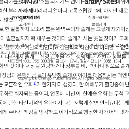
고객지원
Family Sites
 올라가는 것이다. 야호를 외치기도 전에 느닷없이 부리를 바위에
쩡한 부리까지 깨버리려니 얼마나 고통스럽겠는가. 하지만 새로
이용약관
창비
개인정보처리방침
창비문화재단
지 않겠는가.
고객센터
클럽창비
리로 헌 발톱까지 모조리 뽑은 완벽주의자 솔개는 그렇게 자기혁신
살아 일흔살까지 꽉 채우는 것이다. 솔개가 사는 곳을 찾아가 
ㅣ대표이사 : 염종선ㅣ사업자등록번호 : 105-81-63672ㅣ통신판매업 : 제 2009-
다. 실로 자기계발의 달인이요 결단력의 화신이라 아니할 수 없다
주시 회동길 184(문발동)ㅣ팩스 : 031-955-3399 ㅣ
cnc@changbi.com
ㅣ개인정보
 이 나라에서 솔개는 진정 교훈을 주는 생명체다. 재벌과 정부를
대표전화 : 031-955-3333(월~금 10시~17시), 점심시간 11시 30분~13시
실화인 것이다. 세상을 원망하거나 정부를 비난하다니 참으로 솔개
장님과 은행장님 들이 유난히 솔개 이야기를 애용하시는 데엔 다
copyright © Changbi Publishers, inc. All Rights Reserved.
1)
는 교훈적인 우화
가 한가지 더 생겼다. 한 여배우가 촬영중에
우화로 회자되는 중이다. 언론에 비친 이 ‘한예슬 우화’는 무척 
동에 관한 타산지석의 우화이자 나는 저렇게 살면 안되겠다는 
에게 주어진 책임을 망각하고 이기적으로 행동한 자가 어떤 댓