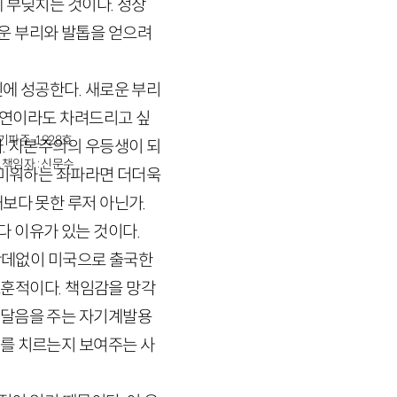
 부딪치는 것이다. 정상
운 부리와 발톱을 얻으려
에 성공한다. 새로운 부리
고희연이라도 차려드리고 싶
경기파주-1928호
. 자본주의의 우등생이 되
책임자 : 신문수
 미워하는 좌파라면 더더욱
보다 못한 루저 아닌가.
 이유가 있는 것이다.
 난데없이 미국으로 출국한
교훈적이다. 책임감을 망각
깨달음을 주는 자기계발용
가를 치르는지 보여주는 사