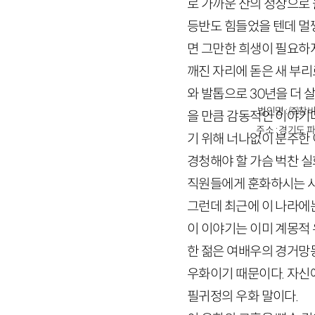
로 가까운 산의 정상으로
등반도 힘들었을 텐데 멀
면 그만한 희생이 필요하
깨진 자리에 돋은 새 부
와 발톱으로
30
년을 더 
법인명 : ㈜창비
을 만큼 감동적인 이야기
주소 : 경기도 파
기 위해 너나없이 분주한
경청해야 할 가슴 벅찬 
직원들에게 훈화하시는 사
그런데 최근에 이 나라에
이 이야기는 이미 계몽적 
한 젊은 여배우의 경거망
우화이기 때문이다. 자신
필귀정의 우화 말이다.