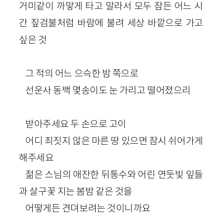
거미같이 까맣게 타고 말라서 모두 잠든 어느 시
간 짚검불처럼 바람에 불려 세상 바깥으로 가고
싶은 것
그 적의 어느 으슥한 밤 쪽으로
선운사 동백 몇송이도 눈 가리고 떨어졌으리
받아주세요 두 손으로 고이
어디 죄짓지 않은 마른 땅 있으면 잠시 쉬어가게
해주세요
젊은 스님의 애잔한 뒤통수와 어린 연둣빛 잎들
과 살구꽃 지는 봄밤 같은 것을
어떻게든 견뎌보려는 것이니까요