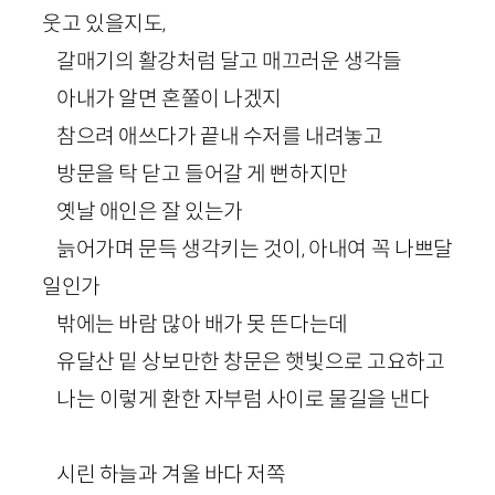
웃고 있을지도,
갈매기의 활강처럼 달고 매끄러운 생각들
아내가 알면 혼쭐이 나겠지
참으려 애쓰다가 끝내 수저를 내려놓고
방문을 탁 닫고 들어갈 게 뻔하지만
옛날 애인은 잘 있는가
늙어가며 문득 생각키는 것이, 아내여 꼭 나쁘달
일인가
밖에는 바람 많아 배가 못 뜬다는데
유달산 밑 상보만한 창문은 햇빛으로 고요하고
나는 이렇게 환한 자부럼 사이로 물길을 낸다
시린 하늘과 겨울 바다 저쪽