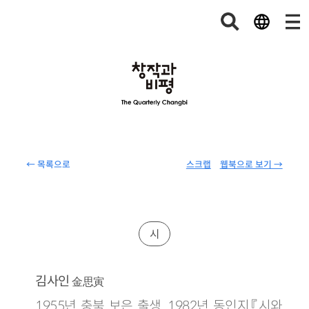
← 목록으로
스크랩
웹북으로 보기 →
시
김사인
金思寅
1955년 충북 보은 출생. 1982년 동인지『시와