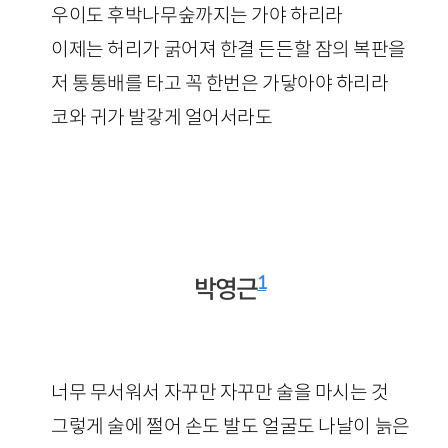
우이도 후박나무숲까지는 가야 하리라
이제는 허리가 굵어져 한결 든든할 잠의 복판을
저 통통배를 타고 꼭 한번은 가닿아야 하리라
코와 귀가 발갛게 얼어서라도
1
박영근
너무 무서워서 자꾸만 자꾸만 술을 마시는 것
그렇게 술에 쩔어 손도 발도 얼굴도 나날이 늙은