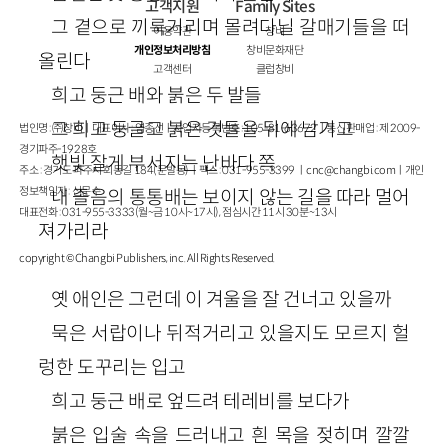
고객지원
Family Sites
그 곁으로 끼룩거리며 몰려다닐 갈매기들을 떠
이용약관
창비
개인정보처리방침
창비문화재단
올린다
고객센터
클럽창비
희고 둥근 배와 붉은 두 발들
그 희고 둥글고 붉은 것들을 뒤에 남기고
법인명 : ㈜창비ㅣ대표이사 : 염종선ㅣ사업자등록번호 : 105-81-63672ㅣ통신판매업 : 제 2009-
경기파주-1928호
햇빛 잘게 부서지는 난바다 쪽
주소 : 경기도 파주시 회동길 184(문발동)ㅣ팩스 : 031-955-3399 ㅣ
cnc@changbi.com
ㅣ개인
정보책임자 : 신문수
내 졸음의 통통배는 보이지 않는 길을 따라 멀어
대표전화 : 031-955-3333(월~금 10시~17시), 점심시간 11시 30분~13시
져가리라
copyright © Changbi Publishers, inc. All Rights Reserved.
옛 애인은 그런데 이 겨울을 잘 건너고 있을까
묵은 서랍이나 뒤적거리고 있을지도 모르지 헐
렁한 도꾸리는 입고
희고 둥근 배로 엎드려 테레비를 보다가
붉은 입술 속을 드러내고 흰 목을 젖히며 깔깔