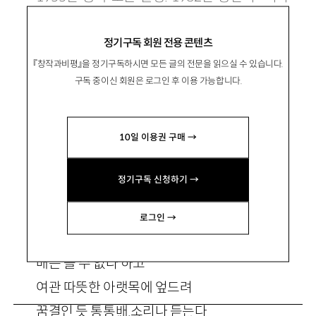
경제』에 시를 발표하며 작품활동 시작. 시집으로
정기구독 회원 전용 콘텐츠
『밤에 쓰는 편지』『가만히 좋아하는』등이 있음.
『창작과비평』을 정기구독하시면 모든 글의 전문을 읽으실 수 있습니다.
silentin@dongduk.ac.kr
구독 중이신 회원은 로그인 후 이용 가능합니다.
10일 이용권 구매 →
정기구독 신청하기 →
木浦
로그인 →
배는 뜰 수 없다 하고
여관 따뜻한 아랫목에 엎드려
꿈결인 듯 통통배 소리나 듣는다