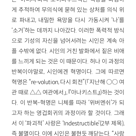
게 추적하여 무의식에 묻혀 있는 상처를 의식 위
로 파내고, 내밀한 욕망을 다시 가동시켜 ‘나’를
‘소거’하는 데까지 나아갔다. 이러한 폭력적 방식
으로 기성의 자신을 넘어서려는 시인은 계속 아
플 수밖에 없다. 시인의 거친 발화에서 짙은 비애
를 느끼게 되는 것은 이 때문이다. 허나 이 과정의
반복이야말로, 시인에겐 혁명이다. 그에 따르면
혁명은 “
re
-
volution
, 다시 회전”
(「지난해
○
○ 여
관 때로 △△ 여관에서」, 『아나키스트』)
하는 것이
다. 이 반복-혁명은 니체를 따라 ‘위버멘쉬’가 되
고자 하는 영겁회귀의 과정이라 할 것이다. 그래
서 이 ‘파괴적’ 사랑은 ‘
Indestructible
’
(
2
부 제목)
,
즉 불멸이다. 이에 시인은 불현듯 깨닫는다. “사랑