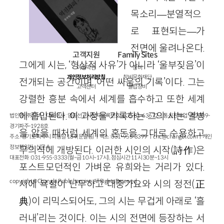
목소리—분열적으
로 표현되는—가
전면에 울려나온다.
고객지원
Family Sites
그에게 시는, ‘형상적 사유’가 아니라 ‘울부짖음’이
이용약관
창비
개인정보처리방침
창비문화재단
전개되는 공간이며 ‘어떤 싸움의 기록’이다. 그는
고객센터
클럽창비
강렬한 흥분 속에서 세계를 흡수하고 또한 세계
에 흡입된다. 이 과정을 기록하는 그의 시는 열병
법인명 : ㈜창비ㅣ대표이사 : 염종선ㅣ사업자등록번호 : 105-81-63672ㅣ통신판매업 : 제 2009-
경기파주-1928호
을 앓을 때처럼 세계의 혼돈을 그대로 수용하고
주소 : 경기도 파주시 회동길 184(문발동)ㅣ팩스 : 031-955-3399 ㅣ
cnc@changbi.com
ㅣ개인
정보책임자 : 신문수
무의식에 개방된다. 이러한 시인의 시작
(
詩作
)
은
대표전화 : 031-955-3333(월~금 10시~17시), 점심시간 11시 30분~13시
포스트모던적인 가벼운 유희와는 거리가 있다.
copyright © Changbi Publishers, inc. All Rights Reserved.
시에 욕설이 난무하고 대중가요와 시의 정전
(
正
典
)
이 리믹스되어도, 그의 시는 무겁게 아래로 ‘흘
러내’리는 것이다. 이는 시의 전면에 등장하는 서