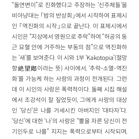
“돌연변이”로 진화했다고 주장하는 ‘신주체들’을
비아냥대는 「밤의 반상회」에서 시작하여 표제시
인 「역진화의 시작」으로 끝난다. 이 표제시에서
시인은 “지상에서 영원으로 추락”하여 “허공의 둥
근 묘혈 안에 거주하는 부동의 점”으로 역진화하
는 ‘새’를 보여준다. 이 시와
1
부 ‘
Kakotopia
’
(절망
향
絶望鄕
이라는 뜻)
사이에서, ‘추락-소멸-역진
화’를 가능케 하는 사랑의 과정이 전개된다. 그런
데 이 시인의 사랑은 폭력적이다. 둘째 시집 해설
에서 조강석이 잘 짚었듯이, 그에게 사랑의 대상
인 ‘당신’은 나를 거세시킨 아버지인 ‘대타자’다.
‘당신’에 대한 ‘나’의 사랑은 “뿔을 자른 당신이 전
기인두로 나를” 지지는 폭력으로부터 시작되며,