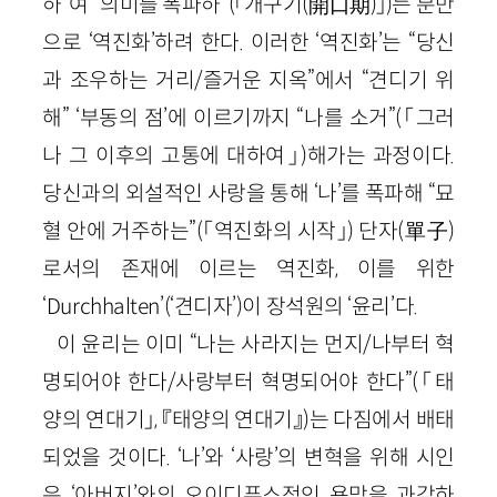
하”여 “의미를 폭파하”
(「개구기(
開口期
)」)
는 분만
으로 ‘역진화’하려 한다. 이러한 ‘역진화’는 “당신
과 조우하는 거리/즐거운 지옥”에서 “견디기 위
해” ‘부동의 점’에 이르기까지 “나를 소거”
(「그러
나 그 이후의 고통에 대하여」)
해가는 과정이다.
당신과의 외설적인 사랑을 통해 ‘나’를 폭파해 “묘
혈 안에 거주하는”
(「역진화의 시작」)
단자
(
單子
)
로서의 존재에 이르는 역진화, 이를 위한
‘
Durchhalten
’(‘견디자’)이 장석원의 ‘윤리’다.
이 윤리는 이미 “나는 사라지는 먼지/나부터 혁
명되어야 한다/사랑부터 혁명되어야 한다”
(「태
양의 연대기」, 『태양의 연대기』)
는 다짐에서 배태
되었을 것이다. ‘나’와 ‘사랑’의 변혁을 위해 시인
은 ‘아버지’와의 오이디푸스적인 욕망을 과감하