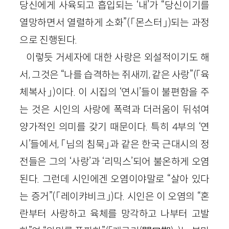
당신에게 사육되고 흡입되는 ‘내’가 “당신이기를
열망하면서 열렬하게 소화”
(「몬스터」)
되는 과정
으로 진행된다.
이렇듯 거세자에 대한 사랑은 외설적이기도 해
서, 그것은 “나를 습격하는 쥐새끼, 같은 사랑”
(「육
체복사」)
이다. 이 시집의 ‘연시’들이 불편함을 주
는 것은 시인의 사랑에 폭력과 더러움이 뒤섞여
양가적인 의미를 갖기 때문이다. 특히
4
부의 ‘연
시’들에서, 「님의 침묵」과 같은 한국 근대시의 정
전들은 그의 ‘사랑’과 ‘리믹스’되어 불온하게 오염
된다. 그런데 시인에겐 오염이야말로 “살아 있다
는 증거”
(「레이캬비크」)
다. 시인은 이 오염의 “혼
란부터 사랑하고 육체를 망각하고 나부터 고발