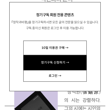
장석원 시집 『역진화의 시작』
정기구독 회원 전용 콘텐츠
『창작과비평』을 정기구독하시면 모든 글의 전문을 읽으실 수 있습니다.
구독 중이신 회원은 로그인 후 이용 가능합니다.
李城赫
이성혁
10일 이용권 구매 →
문학평론가. 저서로 『불꽃과 트임』 『불화의 상상
력과 기억의 시학』 『서정시와 실재』 등이 있음.
정기구독 신청하기 →
redland21@hanmail.net
로그인 →
장석원
(
張錫原
)
의 시는 강렬하다.
그의 시에는 시인의