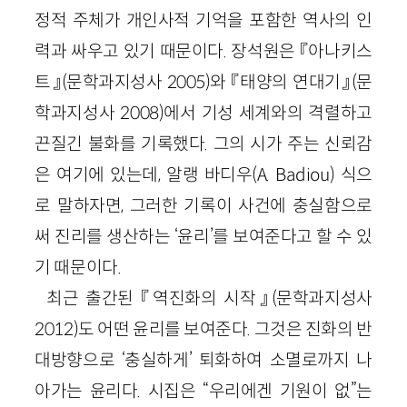
정적 주체가 개인사적 기억을 포함한 역사의 인
력과 싸우고 있기 때문이다. 장석원은 『아나키스
트』
(문학과지성사
2005
)
와 『태양의 연대기』
(문
학과지성사
2008
)
에서 기성 세계와의 격렬하고
끈질긴 불화를 기록했다. 그의 시가 주는 신뢰감
은 여기에 있는데, 알랭 바디우(
A
.
Badiou
) 식으
로 말하자면, 그러한 기록이 사건에 충실함으로
써 진리를 생산하는 ‘윤리’를 보여준다고 할 수 있
기 때문이다.
최근 출간된 『역진화의 시작』
(문학과지성사
2012
)
도 어떤 윤리를 보여준다. 그것은 진화의 반
대방향으로 ‘충실하게’ 퇴화하여 소멸로까지 나
아가는 윤리다. 시집은 “우리에겐 기원이 없”는