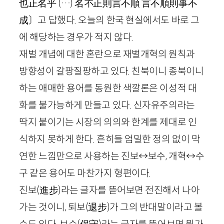
也正名乎
(…)
名
不
正則言不順
言不順則事不
成
〕고 답했다. 오늘의 한국 현실에서도 바로 그
에 해당하는 경우가 적지 않다.
재벌 개념에 대한 혼란으로 재벌개혁의 원칙과
방향성이 갈팡질팡하고 있다. 친북이니 종북이니
하는 애매한 용어를 동원한 색깔론은 이성적 대
화를 불가능하게 만들고 있다. 신자유주의라는
딱지 붙이기는 시장의 의의와 한계를 제대로 인
식하지 못하게 한다. 흔히들 엄밀한 정의 없이 막
연한 느낌만으로 사용하는 진보↔보수, 개혁↔수
구 같은 용어도 마찬가지 형편이다.
진보
(
進步
)
라는 글자를 뜯어보면 전진해서 나아
가는 것이니, 퇴보
(
退步
)
가 그의 반대말이라고 볼
수도 있다. 보수
(
保守
)
라는 글자를 뜯어보면 뭔가