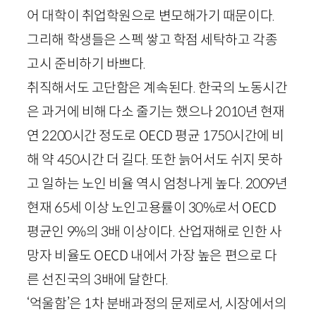
어 대학이 취업학원으로 변모해가기 때문이다.
그리해 학생들은 스펙 쌓고 학점 세탁하고 각종
고시 준비하기 바쁘다.
취직해서도 고단함은 계속된다. 한국의 노동시간
은 과거에 비해 다소 줄기는 했으나
2010
년 현재
연
2200
시간 정도로
OECD
평균
1750
시간에 비
해 약
450
시간 더 길다. 또한 늙어서도 쉬지 못하
고 일하는 노인 비율 역시 엄청나게 높다.
2009
년
현재
65
세 이상 노인고용률이
30
%로서
OECD
평균인
9
%의
3
배 이상이다. 산업재해로 인한 사
망자 비율도
OECD
내에서 가장 높은 편으로 다
른 선진국의
3
배에 달한다.
‘억울함’은
1
차 분배과정의 문제로서, 시장에서의