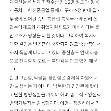
계출산율은 세계 최저수준인
1
.
2
명 정도다. 쌍용
자동차나 한진중공업 등에서 구조조정 반대 결사
투쟁이 일어난 것도 북유럽 복지국가와 달리 실
업수당제도와 재취업지원제도가 미비하다는 불
안요소가 영향을 미친 것이다. 그리하여 복지에
대한 갈망은 빈곤층에 국한되지 않고 중산층에서
까지 폭넓게 나타나고 있다. 중산층도 언제 하층
으로 전락할지 모르는 불안감을 안고 있기 때문
이다.
한편 고단함, 억울함, 불안함은 경제적 차원에서
만 발생하는 게 아니다. 남북한의 긴장관계 탓에
고단한 병영생활을 거쳐야 하며, 종교적・양심적
병역거부자는 감옥행이다. 이명박정권하에서 진