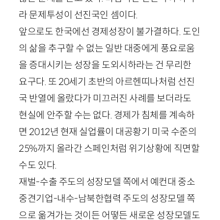
라 문제투성이 선진국인 셈이다.
앞으로도 한국에선 경제성장이 불가결하다. 도인
의 삶을 추구할 수 없는 일반 대중에게 풍요로움
을 증대시키는 성장을 도외시하라는 건 무리한
요구다. 또
20
세기 초반의 아르헨띠나처럼 선진
국 반열에 올랐다가 미끄러진 사례를 보더라도
현실에 안주할 수는 없다. 경제가 침체를 계속하
면
2012
년 현재 실업률이 대공황기 미국 수준의
25
%까지 올라간 스페인처럼 위기상황에 직면할
수도 있다.
재벌-수출 주도의 성장모델 쪽에서 예컨대 중소
중견기업-내수-남북한협력 주도의 성장모델 쪽
으로 옮겨가는 것이든 어떻든 새로운 성장모델도