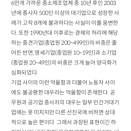
6
만개 가까운 중소제조업체 중
10
년 후인
2003
년에 종사자
500
인 이상의 대기업으로 성장한 사
례가 고작
8
개에 불과하다는 사실이 이를 웅변한
다. 또한
1990
년대 이후로는 경제의 허리에 해당
하는 중견기업
(종업원
200
~
499
인)
의 비중은 줄
어든 반면, 영세기업
(종업원
10
~
19
인)
과 소기업
(종업원
20
~
49
인)
의 비중은 크게 늘어 양극화가
심화되었다.
기업 사이의 이런 억울함과 더불어 노동자 사이
에도 불공평한 대우라는 억울함이 존재한다. 공
무원과 공기업 종사자의 대우는 일부 민간거대기
업에는 못 미치지만 다른 선진국에 비하면 상대
적으로 높은 편이다. 그래서 과장된 표현이긴 하