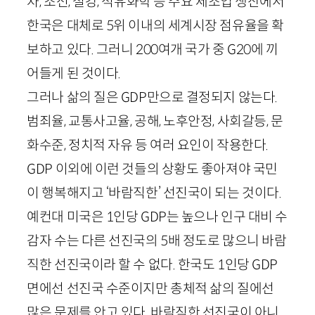
차, 조선, 철강, 석유화학 등 주요 제조업 생산에서
한국은 대체로
5
위 이내의 세계시장 점유율을 확
보하고 있다. 그러니
200
여개 국가 중
G
20
에 끼
어들게 된 것이다.
그러나 삶의 질은
GDP
만으로 결정되지 않는다.
범죄율, 교통사고율, 공해, 노후안정, 사회갈등, 문
화수준, 정치적 자유 등 여러 요인이 작용한다.
GDP
이외에 이런 것들의 상황도 좋아져야 국민
이 행복해지고 ‘바람직한’ 선진국이 되는 것이다.
예컨대 미국은
1
인당
GDP
는 높으나 인구 대비 수
감자 수는 다른 선진국의
5
배 정도로 많으니 바람
직한 선진국이라 할 수 없다. 한국도
1
인당
GDP
면에선 선진국 수준이지만 총체적 삶의 질에선
많은 문제를 안고 있다. 바람직한 선진국이 아니