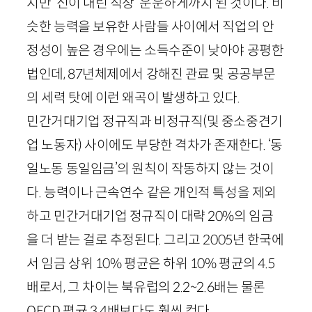
지만 ‘신이 내린 직장’ 운운하게까지 된 것이다. 비
슷한 능력을 보유한 사람들 사이에서 직업의 안
정성이 높은 경우에는 소득수준이 낮아야 공평한
법인데,
87
년체제에서 강해진 관료 및 공공부문
의 세력 탓에 이런 왜곡이 발생하고 있다.
민간거대기업 정규직과 비정규직(및 중소중견기
업 노동자) 사이에도 부당한 격차가 존재한다. ‘동
일노동 동일임금’의 원칙이 작동하지 않는 것이
다. 능력이나 근속연수 같은 개인적 특성을 제외
하고 민간거대기업 정규직이 대략
20
%의 임금
을 더 받는 걸로 추정된다. 그리고
2005
년 한국에
서 임금 상위
10
% 평균은 하위
10
% 평균의
4
.
5
배로서, 그 차이는 북유럽의
2
.
2
~
2
.
6
배는 물론
OECD
평균
3
.
4
배보다도 훨씬 컸다.