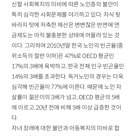
신할 사회복지의 미비에 따른 노인층의 불안이
특히 심각한 사회문제를 야기하고 있다. 자식 뒷
바라지 탓에 저축한 재산은 변변찮은 반면에 연
금제도는 아직 불충분한 상태에 머물러 있는 것
이다. 그리하여
2010
년말 한국 노인의 빈곤율
(중
위소득의 절반 이하)
은
47
%로
OECD
평균인
17
%의
3
배에 육박하고, 한국 전체 인구 빈곤율인
14
%의
3
배를 초과한다. 독거노인의 경우는 더욱
심각해 빈곤율이
77
%에 이른다. 때문에 노인 자
살률이 젊은이의
3
배가 넘고,
OECD
평균의
5
배
에 이르고,
20
년 전에 비해
5
배 이상 급증한 것이
다.
자녀 장래에 대한 불안과 아동복지의 미비로 합