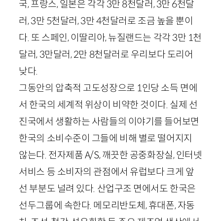
국, 프랑스, 일본은 각각
3
만
8
천달러,
3
만
6
천달
러,
3
만
5
천달러,
3
만
4
천달러로 조금 높을 뿐이
다. 또 스페인, 이딸리아, 뉴질랜드는 각각
3
만
1
천
달러,
3
만달러,
2
만
8
천달러로 우리보다 도리어
낮다.
그동안의 압축적 고도성장으로
1
인당 소득 면에
서 한국의 세계적 위상이 비약한 것이다. 실제 선
진국에서 생활하는 사람들의 이야기를 들어보면
한국의 소비수준이 그들에 비해 별로 떨어지지
않는다. 전자제품
A
/
S
, 깨끗한 공중화장실, 인터넷
서비스 등 소비자의 관점에서 유럽보다 크게 앞
선 부분도 널려 있다. 산업구조 면에서도 한국은
선두그룹에 속한다. 메모리반도체, 휴대폰, 자동