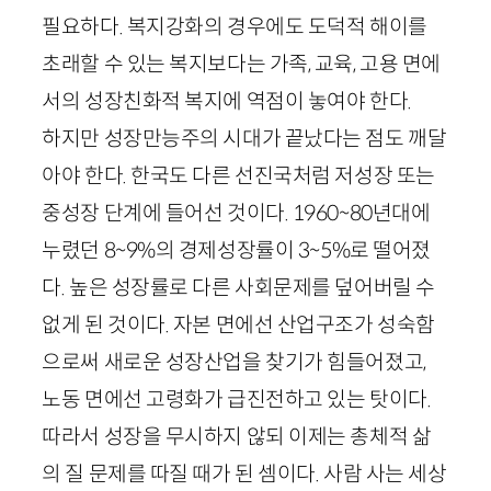
필요하다. 복지강화의 경우에도 도덕적 해이를
초래할 수 있는 복지보다는 가족, 교육, 고용 면에
서의 성장친화적 복지에 역점이 놓여야 한다.
하지만 성장만능주의 시대가 끝났다는 점도 깨달
아야 한다. 한국도 다른 선진국처럼 저성장 또는
중성장 단계에 들어선 것이다.
1960
~
80
년대에
누렸던
8
~
9
%의 경제성장률이
3
~
5
%로 떨어졌
다. 높은 성장률로 다른 사회문제를 덮어버릴 수
없게 된 것이다. 자본 면에선 산업구조가 성숙함
으로써 새로운 성장산업을 찾기가 힘들어졌고,
노동 면에선 고령화가 급진전하고 있는 탓이다.
따라서 성장을 무시하지 않되 이제는 총체적 삶
의 질 문제를 따질 때가 된 셈이다. 사람 사는 세상