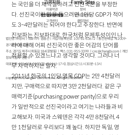
고객지원
Family Sites
는 국민을 더 채찍질하려고 선진국론을 부정한
이용약관
창비
다. 선진국이란 말을 들으려면
1
인당
GDP
가 적어
개인정보처리방침
창비문화재단
고객센터
클럽창비
도
3
~
4
만달러는 되어야 한다고 주장한다. 반면에
진보파는 진보파대로, 한국처럼 문제투성이인 나
법인명 : ㈜창비ㅣ대표이사 : 염종선ㅣ사업자등록번호 : 105-81-63672ㅣ통신판매업 : 제 2009-
라에 대해 어찌 선진국이란 좋은 어감의 단어를
경기파주-1928호
주소 : 경기도 파주시 회동길 184(문발동)ㅣ팩스 : 031-955-3399 ㅣ
cnc@changbi.com
ㅣ개인
적용할 수 있겠느냐고 생각할 것이다. 그러나 너
정보책임자 : 신문수
대표전화 : 031-955-3333(월~금 10시~17시), 점심시간 11시 30분~13시
무 자학하지는 말자.
2011
년 한국의
1
인당 명목
GDP
는
2
만
4
천달러
copyright © Changbi Publishers, inc. All Rights Reserved.
지만, 구매력으로 따지면
3
만
2
천달러다. 같은 구
매력기준(
purchasing
power
parity
)으로 우리
가 일반적으로 선진국이라고 여기는 나라들과 비
교해보자. 미국과 스웨덴은 각각
4
만
8
천달러,
4
만
1
천달러로 우리보다 꽤 높다. 하지만 독일, 영