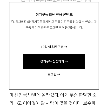
정기구독 회원 전용 콘텐츠
『창작과비평』을 정기구독하시면 모든 글의 전문을 읽으실 수 있습니다.
金基元
김기원
구독 중이신 회원은 로그인 후 이용 가능합니다.
방송통신대 경제학과 교수. 저서로 『경제학 포
털』 『재벌개혁은 끝났는가』 『미군정기의 경제구
10일 이용권 구매 →
조』 등이 있음. kwkim@knou.ac.kr
정기구독 신청하기 →
1. 한국은 선진국인가
로그인 →
한국은
1
인당 소득이나 산업구조 면으로 보면 이
미 선진국 반열에 올라섰다. 이게 무슨 황당한 소
리냐고 어이없어 할 사람이 많을 것이다. 보수파