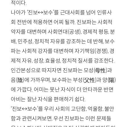
적이다.
나아가 ‘진보↔보수’를 근대사회를 넘어 인류사
회 전반에 적용하면 어찌 될까. 진보파는 사회적
약자를 대변하며 사회연대(공생), 경제적 평등, 분
배, 민주성, 정치적 자유를 강조하는 데 반해, 보수
파는 사회적 강자를 대변하며 자기책임(경쟁), 경
제적 자유, 성장, 효율성, 정치적 질서를 강조한다.
인간본성으로 따지자면 진보파는 모성
(
母性
)
과
음
(
陰
)
에 가까우며, 보수파는 부성
(
父性
)
과 양
(
陽
)
에 가깝다. 어미는 못난 자식이 더 안타까운 반면
아비는 잘난 자식을 편애하기 쉽다.
‘진보↔보수’를 우리 사회의 고단함, 억울함, 불안
함과 관련시켜보면, 우선 진보파는 이런 문제들