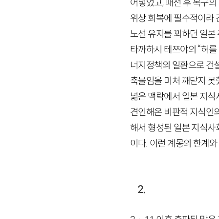
어넣었고, 패전 후 복구
위상 회복에 필수적이라 
노선 유지를 꾀하던 일본
타까하시 테쯔야의 “허를
너지정책의 일환으로 건설
축물임을 미처 깨닫지 못
넒은 맥락에서 일본 지식
견인해온 비판적 지식인의
해서 형성된 일본 지식사
이다. 이런 계몽의 한계와
2.