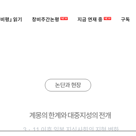
비평』 읽기
창비주간논평
지금 연재 중
구독
NEW
NEW
논단과 현장
계몽의 한계와 대중지성의 전개
3・
11 이후 일본 지식사회의 지형 변화