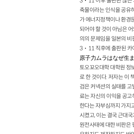
3
・
11
이후 출판된 많은
축물이라는 인식을 공유하
가 에너지정책이나 환경문
되어야 할 것이 아님은 
의의 문제임을 일본의 비
3
・
11
직후에 출판된 카
原子力
ムラはなぜ
生
토오꾜오대학 대학원 정
로 한 것이다. 저자는 이
검은 커넥션의 실태를 고발
료는 자신의 이익을 공고히
한다는 자부심까지 가지고
시켰고, 이는 결국 근대
원전사태에 대한 비판은 