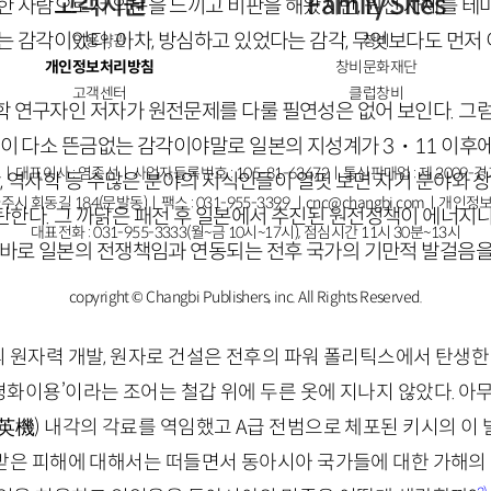
고객지원
Family Sites
 한 사람으로서 의문을 느끼고 비판을 해왔지만, 원전 자체를 테
는 감각이었다. 아차, 방심하고 있었다는 감각, 무엇보다도 먼저
이용약관
창비
개인정보처리방침
창비문화재단
고객센터
클럽창비
학 연구자인 저자가 원전문제를 다룰 필연성은 없어 보인다. 그
마 이 다소 뜬금없는 감각이야말로 일본의 지성계가
3
・
11
이후에
ㅣ대표이사 : 염종선ㅣ사업자등록번호 : 105-81-63672ㅣ통신판매업 : 제 2009-
문학, 역사학 등 수많은 분야의 지식인들이 얼핏 보면 자기 분야와
주시 회동길 184(문발동)ㅣ팩스 : 031-955-3399 ㅣ
cnc@changbi.com
ㅣ개인정보
탄한다. 그 까닭은 패전 후 일본에서 추진된 원전정책이 에너지나
대표전화 : 031-955-3333(월~금 10시~17시), 점심시간 11시 30분~13시
 곧바로 일본의 전쟁책임과 연동되는 전후 국가의 기만적 발걸음을
copyright © Changbi Publishers, inc. All Rights Reserved.
원자력 개발, 원자로 건설은 전후의 파워 폴리틱스에서 탄생한 
‘평화이용’이라는 조어는 철갑 위에 두른 옷에 지나지 않았다. 아
英機
)
내각의 각료를 역임했고
A
급 전범으로 체포된 키시의 이 
받은 피해에 대해서는 떠들면서 동아시아 국가들에 대한 가해의