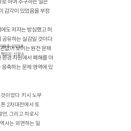
마로 하여 추구하는 일은
 이 감각이 있었음을 부정
럼에도 저자는 방심했고 허
 공유하는 실감일 것이다.
경기파주-1928호
 상관없어 보이는 원전 문제
책임자 : 신문수
 환경 차원에서 폐해를 야
 응축하는 문제 영역에 있
것이었다. 키시 노부
무튼
2
차대전에서 토
발언, 그리고 히로시
 역사는 외면하는 일