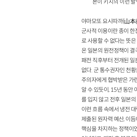
본이 키시의 이런 
야마모또 요시따까
(
山本
군사적 이용이란 종이 한장
로 사용할 수 없다는 뜻은 
온 일본의 원전정책이 결
패전 직후부터 전개된 일
없다. 군 통수권자인 천
주의자에게 협박받은 가련
알 수 있듯이,
15
년 동안 
를 입지 않고 전후 일본의
이런 흐름 속에서 냉전 
제출된 원자력 예산, 이
핵심을 차지하는 정책이었