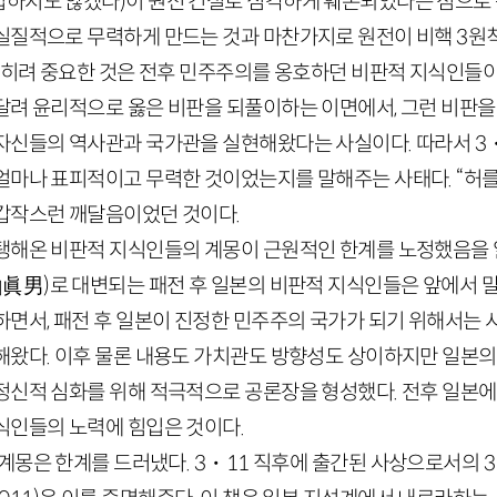
입하지도 않겠다)
이 원전 건설로 심각하게 훼손되었다는 점으로 
실질적으로 무력하게 만드는 것과 마찬가지로 원전이 비핵
3
원
 오히려 중요한 것은 전후 민주주의를 옹호하던 비판적 지식인들
달려 윤리적으로 옳은 비판을 되풀이하는 이면에서, 그런 비판을
자신들의 역사관과 국가관을 실현해왔다는 사실이다. 따라서
3
얼마나 표피적이고 무력한 것이었는지를 말해주는 사태다. “허
갑작스런 깨달음이었던 것이다.
탱해온 비판적 지식인들의 계몽이 근원적인 한계를 노정했음을
山眞男
)
로 대변되는 패전 후 일본의 비판적 지식인들은 앞에서 
하면서, 패전 후 일본이 진정한 민주주의 국가가 되기 위해서는 
해왔다. 이후 물론 내용도 가치관도 방향성도 상이하지만 일본
정신적 심화를 위해 적극적으로 공론장을 형성했다. 전후 일본
식인들의 노력에 힘입은 것이다.
 계몽은 한계를 드러냈다.
3
・
11
직후에 출간된 사상으로서의
3