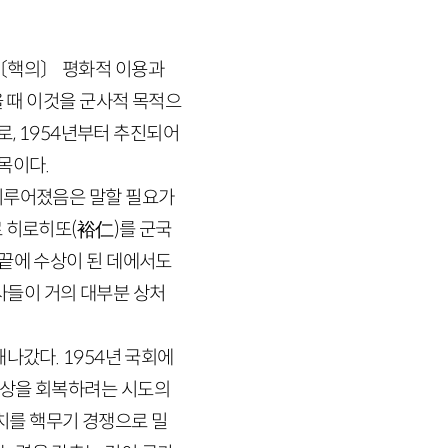
“〔핵의〕 평화적 이용과
을 때 이것을 군사적 목적으
로,
1954
년부터 추진되어
목이다.
 이루어졌음은 말할 필요가
로 히로히또
(
裕仁
)
를 군국
 끝에 수상이 된 데에서도
인사들이 거의 대부분 상처
해나갔다.
1954
년 국회에
위상을 회복하려는 시도의
치를 핵무기 경쟁으로 밀