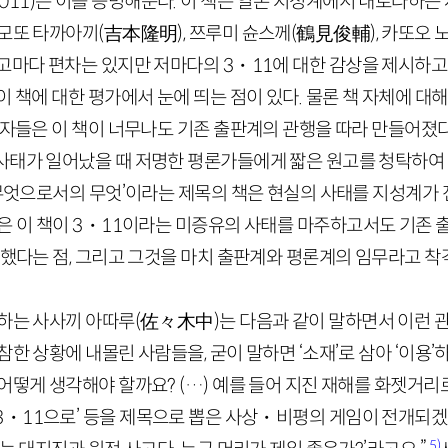
011
)
은 이를 증명해준다. 이 책은 일본 지성계에서 내로라하는
시모또 타까아끼
(
吉本隆明
)
, 쯔루미
슌
스께
(
鶴見俊輔
)
, 카또오
원고마다 편차는 있지만 저마다의
3
・
11
에 대한 감상을 제시하고
이 책에 대한 평가에서 눈에 띄는 점이 있다. 물론 책 자체에 대
평자들은 이 책이 너무나도 기존 출판계의 관행을 따라 만들어졌
사태가 일어났을 때 저명한 평론가들에게 짧은 원고를 청탁하여 
 ‘무엇으로서의 무엇’이라는 제목의 책은 현실의 사태를 지성계가
은 이 책이
3
・
11
이라는 미증유의 사태를 마주하고서도 기존 
판했다는 점, 그리고 그것을 마치 출판계와 평론계의 임무라고 
식하는 사사끼 아따루
(
佐
々
木中
)
는 다음과 같이 말하면서 이런 관
참한 상황에 내몰린 사람들을, 굳이 말하면 ‘소재’로 삼아 ‘이용’
어떻게 생각해야 할까요? (…) 예를 들어 지진 재해를 화젯거리
3
・
11
으로’ 등을 제목으로 뽑은 사상・비평의 게임이 전개되겠죠.
5)