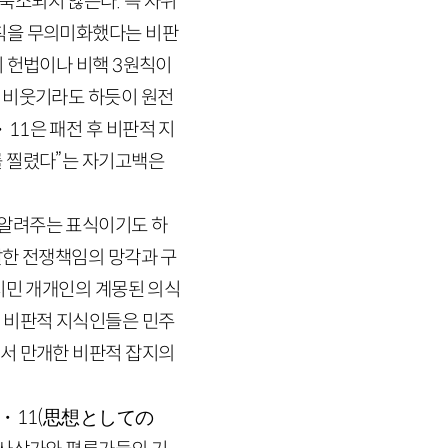
축소되지 않는다. 즉 자위
칙을 무의미화했다는 비판
이 헌법이나 비핵
3
원칙이
 비웃기라도 하듯이 원전
・
11
은 패전 후 비판적 지
를 찔렸다”는 자기고백은
 알려주는 표식이기도 하
말한 전쟁책임의 망각과 구
시민 개개인의 계몽된 의식
의 비판적 지식인들은 민주
에서 만개한 비판적 잡지의
・
11
(
思想
としての