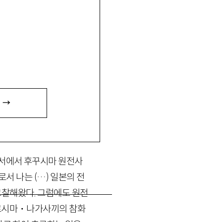
동경대 전공투
 →
저서에서 후꾸시마 원전사
로서 나는 (…) 일본의 전
고찰해왔다. 그럼에도 원전
히로시마・나가사끼의 참화