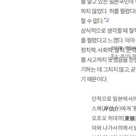
를 알고 있는 일본국민의
하지 않았다. 허를 찔렸다
2)
할 수 없다.”
상식적으로 생각할 때 철
를 찔렸다고 느꼈다. 아
법인명 : ㈜창비
정치학, 사회학, 철학, 
주소 : 경기도 파
를 사고하지 못했음을 한
기하는 데 그치지 않고,
기 때문이다.
단적으로 일본에서의 
스께
(
岸信介
)
에게 
오조오 히데끼
(
東條
마와 나가사끼에서 