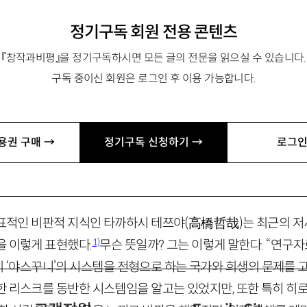
정기구독 회원 전용 콘텐츠
『창작과비평』을 정기구독하시면 모든 글의 전문을 읽으실 수 있습니다.
구독 중이신 회원은 로그인 후 이용 가능합니다.
. 저서로 『말하는 입과 먹는 입』, 역서로 『미시마 유키오 對 
론』 『예외상태』 『정치신학』 등이 있음. ssanai73@gmail.com
용권 구매 →
정기구독 신청하기 →
로그인
대표적인 비판적 지식인 타까하시 테쯔야
(
高橋哲哉
)
는 최근의 
1)
을 이렇게 표현했다.
무슨 뜻일까? 그는 이렇게 말한다. “연구자
의 ‘야스꾸니’의 시스템을 전형으로 하는 국가와 희생의 문제를 
한 리스크를 동반한 시스템임을 알고는 있었지만, 또한 특히 