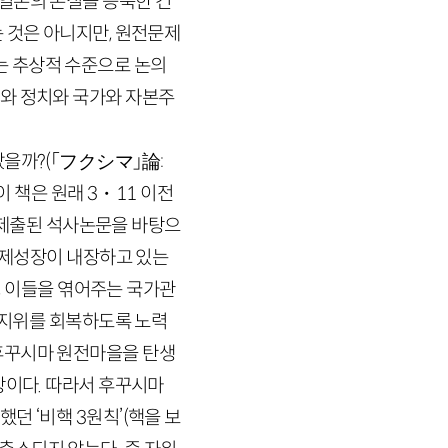
일본의 본질을 응축한 건
 것은 아니지만, 원전문제
는 추상적 수준으로 논의
사와 정치와 국가와 자본주
났을까?
(「フクシマ」
論
:
 이 책은 원래
3
・
11
이전
제출된 석사논문을 바탕으
 경제성장이 내장하고 있는
족, 이들을 엮어주는 국가관
은 지위를 회복하도록 노력
후꾸시마 원전마을을 탄생
장이다. 따라서 후꾸시마
했던 ‘비핵
3
원칙’
(핵을 보