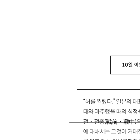
김항
金杭
연세대 국학연구원 HK교수
1969~2000』 『근대초극
10일 이
1.
“허를 찔렸다.” 일본의 
태와 마주했을 때의 심정
전・전중
(
戰
前
・
戰中
)
에 대해서는 그것이 거대