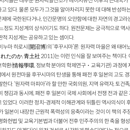
 저서들은 대부분 원자력발전소가 메이지유신 이후의 근대국가 
고 있다. 물론 모두가 그것을 알아차리지 못한 데 대해 반성하는
제에 국한된다거나, 인간문명의 오만함에 대한 자연의 경고라
어느정도 지성계의 상식이기도 하다. 원전문제는 궁극적으로 역
판적 지성계는 공유하고 있는 셈이다.
이누마 히로시
(
開沼博
)
의 ‘후꾸시마’론: 원자력 마을은 왜 태어
まれたのか,
青土社
2011
)
는 이런 인식을 잘 보여주는 책이다.
보학환
(
情報學環
,
정보학 분야의 학제연
구
・
교육기관
)
과정에 
 책에서 원전마을 후꾸시마의 탄생을 통해 패전 후 일본의 고도
한다. ‘원자력 마피아’라 할 만한 국회의원, 지역 유력자, 토건
 챙김과 동시에, 패전 후 일본이 국제 사회에서 전쟁 전과 같
 있었다. 이러한 정치-경제적 이해관계와 뒤틀린 역사의식이 
국가 일본이 내장한 근원적 폭력성의 응축이라는 것이 이 책의 주
평화헌법 및 교육기본법과 더불어 전후 민주주의의 한 축을 형성