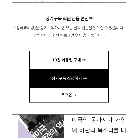
브루스 커밍스 『미국 패권의 역사』,
서해문집 2011
정기구독 회원 전용 콘텐츠
미국사에서 ‘태평양 관점’이 왜 중요한
『창작과비평』을 정기구독하시면 모든 글의 전문을 읽으실 수 있습니다.
가
구독 중이신 회원은 로그인 후 이용 가능합니다.
10일 이용권 구매 →
金仁善
김인선
부산대 사학과 강사 skrosa@hanmail.net
정기구독 신청하기 →
로그인 →
한반도 전문가로서
미국의 동아시아 개입
에 비판의 목소리를 내