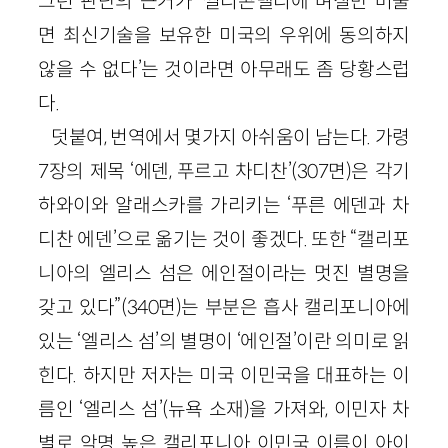
그런 판단의 근거가 ‘씰리콘밸리에 며칠만 머물
면 최신기술을 보유한 미국의 우위에 동의하지
않을 수 없다’는 것이라면 아무래도 좀 당황스럽
다.
덧붙여, 번역에서 몇가지 아쉬움이 남는다. 가령
7
장의 제목 ‘에덴, 푸르고 차디찬’
(
307
면)
은 각기
하와이와 알래스카를 가리키는 ‘푸른 에덴과 차
디찬 에덴’으로 옮기는 것이 좋겠다. 또한 “캘리포
니아의 엘리스 섬은 에인절이라는 멋진 별명을
갖고 있다”
(
340
면)
는 부분은 흡사 캘리포니아에
있는 ‘엘리스 섬’의 별명이 ‘에인절’이란 의미로 읽
힌다. 하지만 저자는 미국 이민국을 대표하는 이
름인 ‘엘리스 섬’
(뉴욕 소재)
을 가져와, 이민자 차
별로 악명 높은 캘리포니아 이민국 이름이 아이