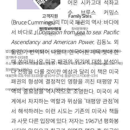
어온 시카고대 석좌교
수 브루스 커밍스
고객지원
Family Sites
(
Bruce
Cummings
)의 『미국 패권의 역사: 바다에
이용약관
창비
개인정보처리방침
창비문화재단
서 바다로』(
Dominion
from
sea
to
sea
:
Pacific
고객센터
클럽창비
Ascendancy
and
American
Power
,
김동노 외
옮김
)가 번역되어 나왔다. 한국어판 제목 탓에 한
법인명 : ㈜창비ㅣ대표이사 : 염종선ㅣ사업자등록번호 : 105-81-63672ㅣ통신판매업 : 제 2009-
경기파주-1928호
때 쏟아져나온 미국 패권의 위기에 대한 분석이
주소 : 경기도 파주시 회동길 184(문발동)ㅣ팩스 : 031-955-3399 ㅣ
cnc@changbi.com
ㅣ개인
정보책임자 : 신문수
나 전망을 다룰 것이란 예상과 달리 이 책은 미국
대표전화 : 031-955-3333(월~금 10시~17시), 점심시간 11시 30분~13시
패권의 형성에 결정적인 영향을 끼친 태평양 지
copyright © Changbi Publishers, inc. All Rights Reserved.
역의 중요성을 역사적으로 조명한다. 미국이 세
계에서 차지하는 역할과 위상을 ‘태평양 관점’에
서 해석하려는 이런 시도는 기존의 미국사 책들
과 사뭇 다른 입장에 있다. 저자는
1967
년 평화봉