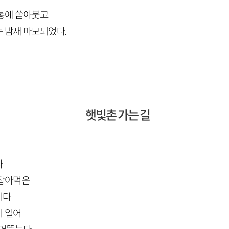
통에 쏟아붓고
 밤새 마모되었다.
햇빛촌 가는 길
다
 잡아먹은
이다
이 일어