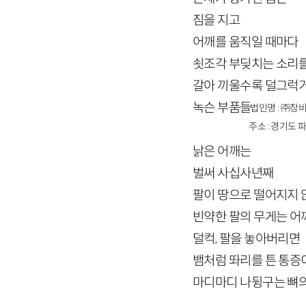
짐을 지고
어깨를 움직일 때마다
쇳조각 부딪치는 소리
갈아 끼울수록 덜그럭
녹슨 부품들
법인명 : ㈜창비
주소 : 경기도 파
낡은 어깨는
벌써 사십사년째
팔이 땅으로 떨어지지 
빈약한 팔의 무게는 어
덜컥, 팔을 놓아버리면
뱀처럼 똬리를 튼 통증
마디마디 나뒹구는 뼈