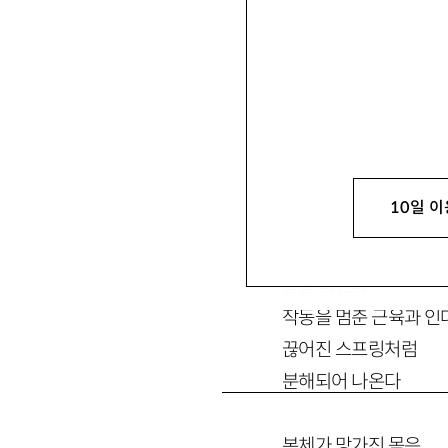
10일 이
어깨가 아프다
뼈에 박힌 나사를 돌려
팔을 빼낸다
작동을 멈춘 근육과 인
끊어진 스프링처럼
분해되어 나온다
본체가 망가진 몸은