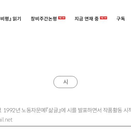
비평』 읽기
창비주간논평
지금 연재 중
구독
NEW
NEW
시
출생. 1992년 노동자문예『삶글』에 시를 발표하면서 작품활동 
l.net