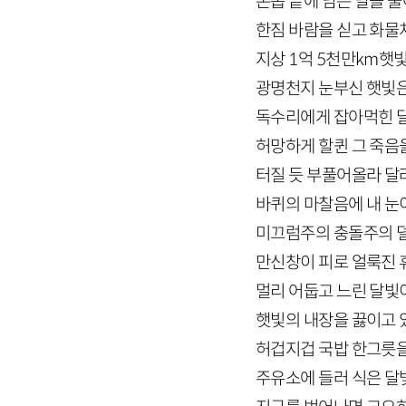
손톱 끝에 남은 달을 
한짐 바람을 싣고 화물
지상 1억 5천만km햇
광명천지 눈부신 햇빛
독수리에게 잡아먹힌 달
허망하게 할퀸 그 죽음
터질 듯 부풀어올라 달
바퀴의 마찰음에 내 눈
미끄럼주의 충돌주의 
만신창이 피로 얼룩진
멀리 어둡고 느린 달빛
햇빛의 내장을 끓이고
허겁지겁 국밥 한그릇
주유소에 들러 식은 달