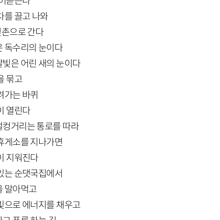
물어뜯는다
차를 끌고 나와
빛촌으로 간다
은 독수리의 눈이다
빛은 어린 새의 눈이다
을 묶고
려가는 바퀴
이 열린다
덜컹거리는 통로를 따라
 휴게소를 지나가면
이 지워진다
 있는 순댓국집에서
을 말아먹고
빛으로 에너지를 채우고