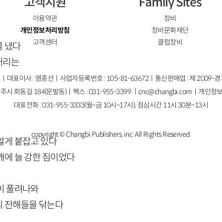
고객지원
Family Sites
이용약관
창비
개인정보처리방침
창비문화재단
고객센터
클럽창비
를 냈다
거리는
ㅣ대표이사 : 염종선ㅣ사업자등록번호 : 105-81-63672ㅣ통신판매업 : 제 2009-
주시 회동길 184(문발동)ㅣ팩스 : 031-955-3399 ㅣ
cnc@changbi.com
ㅣ개인정보
대표전화 : 031-955-3333(월~금 10시~17시), 점심시간 11시 30분~13시
copyright © Changbi Publishers, inc. All Rights Reserved.
않게 붙잡고 있다
깨에 늘 강한 짐이었다
이 풀려나와
의 잔해들을 닦는다