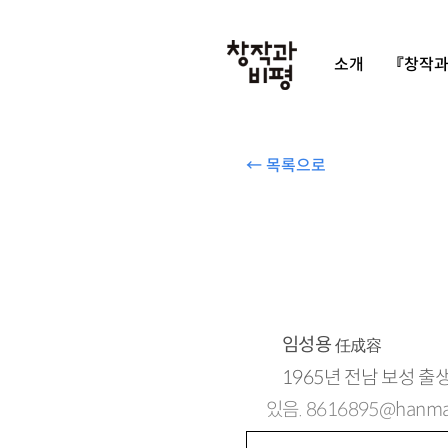
소개
『창작과
← 목록으로
임성용
任成容
1965년 전남 보성 
있음. 8616895@hanmai