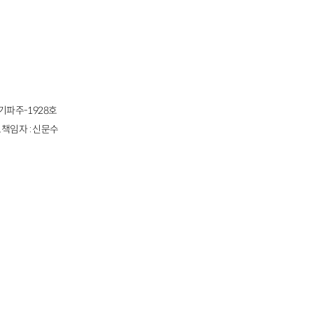
경기파주-1928호
책임자 : 신문수