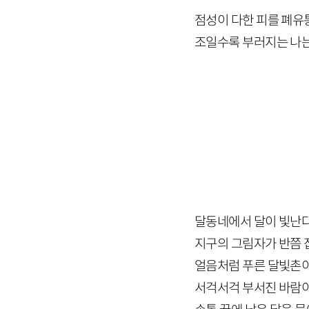
점성이 다한 피를 폐유
조일수록 부러지는 나는
달동네에서 달이 빛난
지구의 그림자가 반쯤
얼음처럼 푸른 달빛촌
서걱서걱 부서진 바람