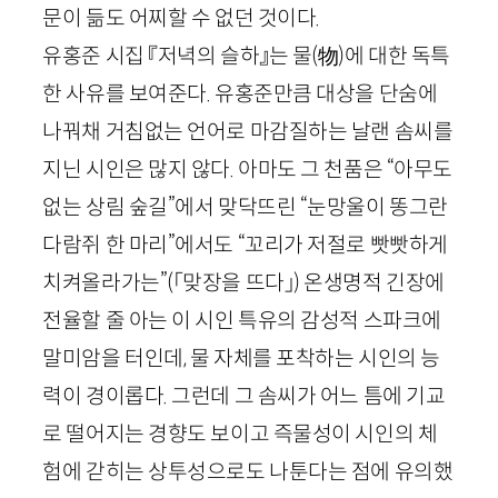
문이 듦도 어찌할 수 없던 것이다.
유홍준 시집 『저녁의 슬하』는 물
(
物
)
에 대한 독특
한 사유를 보여준다. 유홍준만큼 대상을 단숨에
나꿔채 거침없는 언어로 마감질하는 날랜 솜씨를
지닌 시인은 많지 않다. 아마도 그 천품은 “아무도
없는 상림 숲길”에서 맞닥뜨린 “눈망울이 똥그란
다람쥐 한 마리”에서도 “꼬리가 저절로 빳빳하게
치켜올라가는”
(「맞장을 뜨다」)
온생명적 긴장에
전율할 줄 아는 이 시인 특유의 감성적 스파크에
말미암을 터인데, 물 자체를 포착하는 시인의 능
력이 경이롭다. 그런데 그 솜씨가 어느 틈에 기교
로 떨어지는 경향도 보이고 즉물성이 시인의 체
험에 갇히는 상투성으로도 나툰다는 점에 유의했