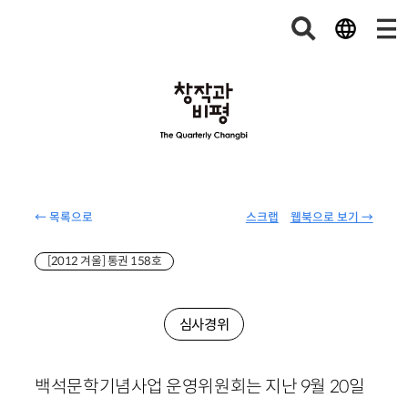
← 목록으로
스크랩
웹북으로 보기 →
[2012 겨울] 통권 158호
심사경위
백석문학기념사업 운영위원회는 지난
9
월
20
일