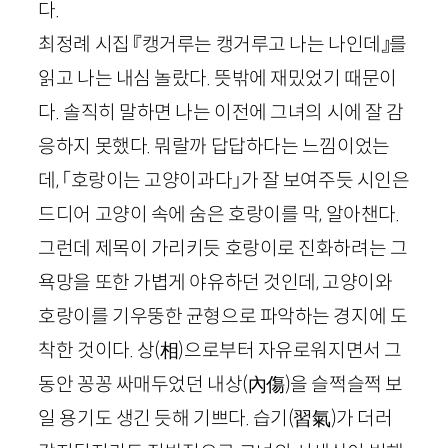
다.
최정례 시집 『캥거루는 캥거루고 나는 나인데』를
읽고 나는 내심 놀랐다. 뜻밖에 재밌었기 때문이
다. 솔직히 말하면 나는 이전에 그녀의 시에 잘 감
응하지 못했다. 뭐랄까 답답하다는 느낌이었는
데, 「호랑이는 고양이과다」가 잘 보여주듯 시인은
드디어 고양이 속에 숨은 호랑이를 막, 알아챈다.
그런데 제목이 가리키듯 호랑이로 진화하려는 그
욕망을 또한 가볍게 야유하던 것인데, 고양이와
호랑이를 기우뚱한 균형으로 파악하는 경지에 도
착한 것이다. 상
(
相
)
으로부터 자유로워지면서 그
동안 꽁꽁 싸매두었던 내상
(
內傷
)
을 슬쩍슬쩍 보
일 용기도 생긴 듯해 기쁘다. 습기
(
習氣
)
가 더러