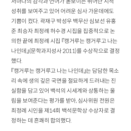
저마다의 감각과 언어가 돋보이는 뛰어난 시적
성취를 보여주고 있어 어려운 심사 가운데에도
기쁨이 컸다. 곽재구 박성우 백무산 심보선 유홍
준 최승자 최정례 허수경 시집을 집중적으로 논
의한 끝에 최정례 시집 『캥거루는 캥거루고 나는
나인데』
(문학과지성사
2011
)
를 수상작으로 결정
했다.
『캥거루는 캥거루고 나는 나인데』는 담담한 목소
리 속에 생의 깊은 국면을 절묘하게 드러내는 진
실함을 담고 있어 백석의 시세계와 상통하는 울
림을 보여준다는 평가를 받아, 심사위원 전원은
최정례 시인을 제
14
회 백석문학상 수상자로 결
정하는 데 흔쾌히 합의했다.