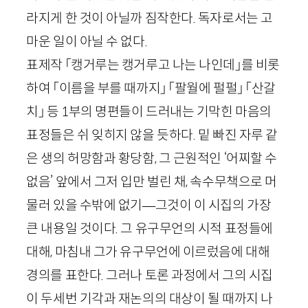
라지게 한 것이 아닐까 짐작한다. 독자로서는 고
마운 일이 아닐 수 없다.
표제작 「캥거루는 캥거루고 나는 나인데」를 비롯
하여 「이름을 부를 때까지」 「팔월에 펄펄」 「산갈
치」 등
1
부의 명편들이 드러내는 기막힌 마음의
표정들은 쉬 잊히지 않을 듯하다. 밑 빠진 자루 같
은 생의 허망함과 황당함, 그 근원적인 ‘어찌할 수
없음’ 앞에서 그저 입만 벌린 채, 속수무책으로 머
물러 있을 수밖에 없기—그것이 이 시집의 가장
큰 내용일 것이다. 그 유구무언의 시적 표정들에
대해, 마침내 그가 유구무언에 이르렀음에 대해
경의를 표한다. 그러나 토론 과정에서 그의 시집
이 두세번 기각과 재논의의 대상이 될 때까지 나