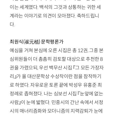
이는 세계였다. 백석의 그것과 상통하는 귀한 세
계라는 이야기로 의견이 모아졌다. 축하드립니
다.
최원식(崔元植)
문학평론가
예심을 거쳐 본심에 오른 시집은 총
12
권, 그중 본
심위원들이 더 촘촘히 검토할 대상으로 추천한
8
권을 가렸으되, 우선 백무산 시집 『그 모든 가장자
리』가 올 대산문학상 수상작이란 점을 참작하기
로 하였다. 자유로운 토론 끝에 박성우 유홍준 최
정례로 좁혀졌다. 나는 심보선 시집 『눈앞에 없는
사람』이 눈에 밟혔다. 민중시의 간난 속에서 서정
시의 매너리즘화와 모더니즘의 지력감퇴가 눈에