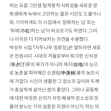
띄는 요즘 그만큼 탈계몽적 사회성을 새로운 문
화생태계 속에서 고민하는 젊은 시인도 드물거니
와, 기이하게도 이 시집에서 ‘침묵하는 님’ 또는
‘부재
(
不
在
)
하는 님’이 떠오르기도 하였다. 그러
나 아직은 더 지켜보자는 의견을 수용했다.
박성우 시집 『자두나무 정류장』은 말하자면 새로
쓴 전원시다. 시대의 겨울로부터 퇴각한 신석정
(
辛夕汀
)
류의 목가가 아니라 재지
(
在地
)
의 눈으
로 농촌을 파악해간 신경림
(
申庚林
)
풍의 농민시
에 가깝다. 시인이 생활한 그 장소의 깊이와 두께
가 충실하게 살아난 점이 좋았다. 그러나 공동체
에 대한 따듯한 선의가 자칫 폐쇄적 장소성과 엇
물려 분노는 거의 실종된 지경이 아닌가, 하는 의