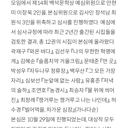
모임에서 제
14
회 백석문학상 예심위원으로 안현
미 이장욱
2
인을, 본심위원으로 김사인 장석남 최
원식
3
인을 위촉하고 심사를 진행하였다. 예심에
서 심사규정에 따라 최근
2
년간 출간된 시집들을
검토한 결과, 총
12
권의 시집이 본심에 올라왔다.
곽재구 『와온 바다』, 김선우 『나의 무한한 혁명에
게』, 김혜순 『슬픔치약 거울크림』, 문태준 『먼 곳』,
박성우 『자두나무 정류장』, 백무산 『그 모든 가장
자리』, 심보선 『눈앞에 없는 사람』, 유홍준 『저녁
의 슬하』, 조연호 『농경시』, 최승자 『물 위에 씌어
진』, 최정례 『캥거루는 캥거루고 나는 나인데』, 허
수경 『빌어먹을, 차가운 심장』
(가나다순)
본심은
10
월
29
일에 진행되었는데, 대상작 모두