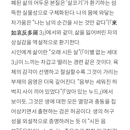
폐된 삶의 어두운 본질은 ‘살코기’가 환기하는 섬
뜩한 실물성으로 구체화된다. 나의 몸에 와닿는
차가움은 “나는 남의 순간을 사는 것만 같다”
(「
來
如哀反多羅
3
」)
에서와 같이, 삶을 잃어버린 자의
상실감을 역설적으로 환기한다.
시인에게 삶이란 “오래 시든 살”
(「이별 없는 세대
3
」)
이 느끼는 차갑고 떨리는 경련 같은 것이다. 육
체의 감각이 선명하고 절실할수록 그것이 가리는
부재의 음영은 더욱 깊어진다. “음부는 세워진 허
벅지 사이 끼어 있었다”
(「앉아 있는 누드」)
에서
보이듯, 그것은 생에 대한 모든 열망과 충동을 집
어삼키면서 출현하는 검은 허공이다. 생의 허구
성을 외설적으로 증명하려는 듯 이 “시든 음