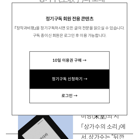
이성복 시집 『래여애반다라』
정기구독 회원 전용 콘텐츠
『창작과비평』을 정기구독하시면 모든 글의 전문을 읽으실 수 있습니다.
구독 중이신 회원은 로그인 후 이용 가능합니다.
李起聖
이기성
10일 이용권 구매 →
시인, 평론가. 시집으로 『불쑥 내민 손』 『타일의
모든 것』, 평론집으로 『우리, 유쾌한 사전꾼들』이
정기구독 신청하기 →
있음. leekisung85@hanmail.net
로그인 →
미당
(
未堂
)
의 시
「상가수의 소리」에
서, 상가수는 “뒤깐