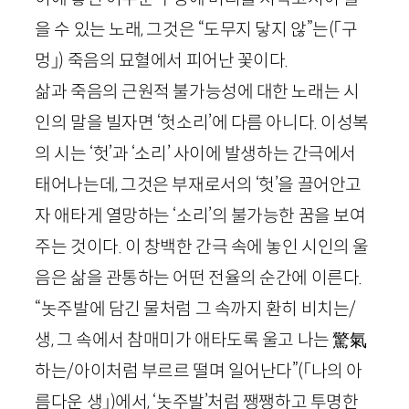
을 수 있는 노래, 그것은 “도무지 닿지 않”는
(「구
멍」)
죽음의 묘혈에서 피어난 꽃이다.
삶과 죽음의 근원적 불가능성에 대한 노래는 시
인의 말을 빌자면 ‘헛소리’에 다름 아니다. 이성복
의 시는 ‘헛’과 ‘소리’ 사이에 발생하는 간극에서
태어나는데, 그것은 부재로서의 ‘헛’을 끌어안고
자 애타게 열망하는 ‘소리’의 불가능한 꿈을 보여
주는 것이다. 이 창백한 간극 속에 놓인 시인의 울
음은 삶을 관통하는 어떤 전율의 순간에 이른다.
“놋주발에 담긴 물처럼 그 속까지 환히 비치는/
생, 그 속에서 참매미가 애타도록 울고 나는
驚氣
하는/아이처럼 부르르 떨며 일어난다”
(「나의 아
름다운 생」)
에서, ‘놋주발’처럼 쨍쨍하고 투명한