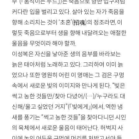
부”
(「움직이는 누드」)
는 죽음으로 향한 입구처럼
커다란 입을 벌리고 있다. 살아 있는 자가 죽음을
향해 소리치는 것이 ‘초혼’
(
招魂
)
의 정조라면, 이
렇듯 죽음으로부터 생을 향해 내달려오는 애절한
울음을 무엇이라 해야 할까.
이성복은 자신을 낳아준 생의 음부를 바라보는
늙은 태아처럼 노래하고 있다. 그리하여 이미 늙
었으나 또한 영원히 어린 이 영매는 그 검은 구멍
속에서 새로운 빛의 이미지와 만나게 된다. “빛은
썩고 농한 것들만/찾아 다녔어/(…)/누구라도 대
신해/울고 싶었던 거지”
(「빛에게」)
에서, 역한 냄
새를 풍기는 “썩고 농한 것들”을 찾아다니던 시인
의 육체에서 새로운 울음이 태어난다. 허벅지 사
이에 놓인 어두운 구멍에 머리를 처박고서야 들