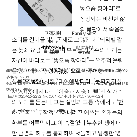
똥오줌 항아리”로
상징되는 비천한 삶
의 복판에서 죽음의
고객지원
Family Sites
소리를 길어올리는 존재로 그려진다. “뙤약볕 같
이용약관
창비
개인정보처리방침
창비문화재단
은 놋쇠 요령”을 흔들며 부르는 상가수의 노래는
고객센터
클럽창비
자신이 바라보는 “똥오줌 항아리”를 우주적 울림
을 담아내는 “명경
(
明鏡
)
”으로 바꾸어놓는다. 이
법인명 : ㈜창비ㅣ대표이사 : 염종선ㅣ사업자등록번호 : 105-81-63672ㅣ통신판매업 : 제 2009-
경기파주-1928호
성복
(
李晟馥
)
시집 『래여애반다라』
(문학과지성
주소 : 경기도 파주시 회동길 184(문발동)ㅣ팩스 : 031-955-3399 ㅣ
cnc@changbi.com
ㅣ개인
정보책임자 : 신문수
사
2013
)
에서 나는 “이승과 저승에 뻗”친 상가수
대표전화 : 031-955-3333(월~금 10시~17시), 점심시간 11시 30분~13시
의 노래를 듣는다. 그는 절망과 고통 속에서도 ‘한
copyright © Changbi Publishers, inc. All Rights Reserved.
사코’ 혹은 ‘무작정’ 살아내려고 애쓰는 존재들의
환부를 어루만지고, 이 속절없이 누추한 생에 대
한 환멸과 허무를 통과하여 서늘하고 쨍쨍한 ‘명