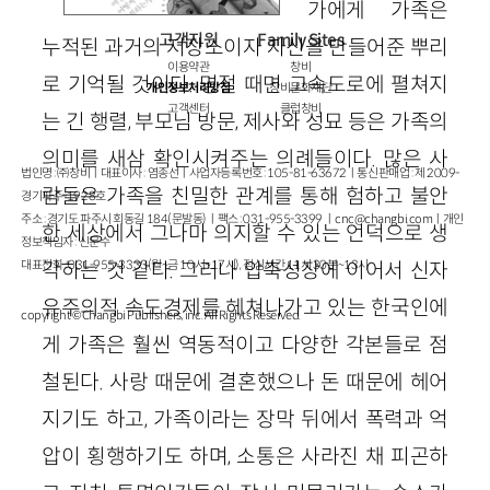
가에게 가족은
고객지원
Family Sites
누적된 과거의 저장소이자 자신을 만들어준 뿌리
이용약관
창비
로 기억될 것이다. 명절 때면 고속도로에 펼쳐지
개인정보처리방침
창비문화재단
고객센터
클럽창비
는 긴 행렬, 부모님 방문, 제사와 성묘 등은 가족의
의미를 새삼 확인시켜주는 의례들이다. 많은 사
법인명 : ㈜창비ㅣ대표이사 : 염종선ㅣ사업자등록번호 : 105-81-63672ㅣ통신판매업 : 제 2009-
람들은 가족을 친밀한 관계를 통해 험하고 불안
경기파주-1928호
주소 : 경기도 파주시 회동길 184(문발동)ㅣ팩스 : 031-955-3399 ㅣ
cnc@changbi.com
ㅣ개인
한 세상에서 그나마 의지할 수 있는 언덕으로 생
정보책임자 : 신문수
대표전화 : 031-955-3333(월~금 10시~17시), 점심시간 11시 30분~13시
각하는 것 같다. 그러나 압축성장에 이어서 신자
유주의적 속도경제를 헤쳐나가고 있는 한국인에
copyright © Changbi Publishers, inc. All Rights Reserved.
게 가족은 훨씬 역동적이고 다양한 각본들로 점
철된다. 사랑 때문에 결혼했으나 돈 때문에 헤어
지기도 하고, 가족이라는 장막 뒤에서 폭력과 억
압이 횡행하기도 하며, 소통은 사라진 채 피곤하