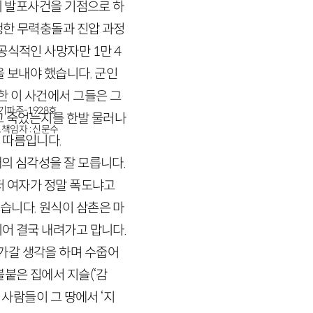
의 발포사건을 기점으로 하
한 무력충돌과 진압 과정
 공식적인 사망자만
1
만
4
을 보내야 했습니다. 군인
 이 사건에서 그들은 그
경기파주-1928호
고 죽었는지를 한발 물러나
책임자 : 신문수
 따름입니다.
의 심각성을 잘 모릅니다.
저 여자가 정말 폭도냐고
습니다. 원식이 삼촌은 마
어 결국 내려가고 맙니다.
가갈 생각을 하며 수줍어
불붙은 집에서 지슬
(‘감
 사람들이 그 땅에서 ‘지