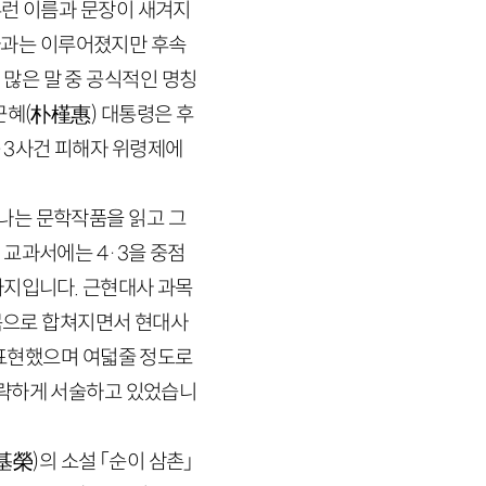
런 이름과 문장이 새겨지
사과는 이루어졌지만 후속
 많은 말 중 공식적인 명칭
근혜
(
朴槿惠
)
대통령은 후
·
3
사건 피해자 위령제에
나는 문학작품을 읽고 그
의 교과서에는
4
·
3
을 중점
가지입니다. 근현대사 과목
목으로 합쳐지면서 현대사
 표현했으며 여덟줄 정도로
간략하게 서술하고 있었습니
基榮
)
의 소설 「순이 삼촌」