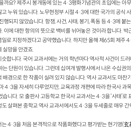
있을까요? 제주시 봉개동에 있는
4
·
3
평화기념관의 초입에는 아무
지 않고 누워 있습니다. 노무현정부 시절
4
·
3
에 대한 국가의 공식 
행되지 않았습니다. 항쟁, 사건, 사태, 봉기, 폭동 등
4
·
3
에 붙는
. 이에 대한 항의의 뜻으로 백비를 뉘어놓은 것이라 합니다. 박
념일로 지정하겠다고 공약했습니다. 하지만 올해 제
65
회 제주
4
 실망을 안겼죠.
슷합니다. 국어 교과서에는 거의 학년마다 역사적 사건이 드러
하는 단원이 있습니다. 그런데 십여개 발행사에서 나온 수십권
 배경으로 한 작품이 실려 있지 않습니다. 역사 교과서도 마찬
나마
4
·
3
을 자세히 다루었지만, 교육과정 개편에 따라 한국사 과
었습니다. 모 출판사 고등학교 한국사 교과서는
4
·
3
을 ‘사태’로
정도 살펴본 중학교 역사 교과서에서도
4
·
3
을 두세줄로 매우 
서는
4
·
3
을 처음 본격적으로 작품화했다고 평가받는 현기영
(
玄