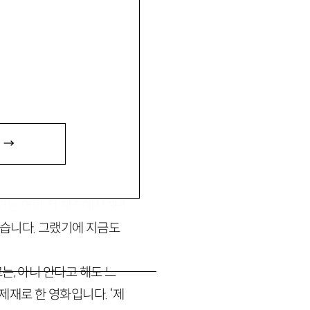
 →
니다. 그때 가장 먼저 떠
960
만 명의 뭍사람이 제
 저는 어릴 적 제주에서
3
년
었습니다. 그랬기에 지금도
는, 아니 안다고 해도 느
 제재로 한 영화입니다. ‘제