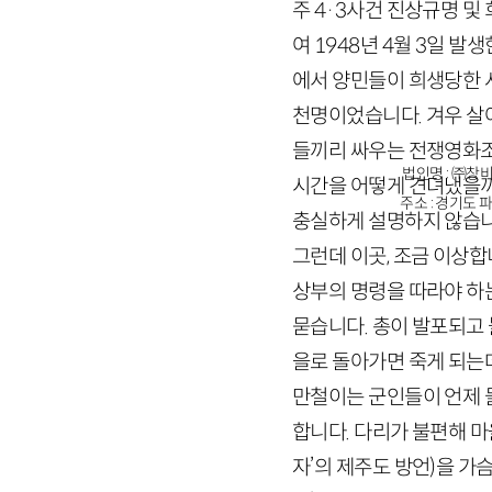
주
4
·
3
사건 진상규명 및 
여
1948
년
4
월
3
일 발생
에서 양민들이 희생당한 
천명이었습니다. 겨우 살아
들끼리 싸우는 전쟁영화조
법인명 : ㈜창비
시간을 어떻게 견뎌냈을까
주소 : 경기도 파
충실하게 설명하지 않습니
그런데 이곳, 조금 이상
상부의 명령을 따라야 하
묻습니다. 총이 발포되고
을로 돌아가면 죽게 되는
만철이는 군인들이 언제 
합니다. 다리가 불편해 
자’의 제주도 방언)
을 가슴