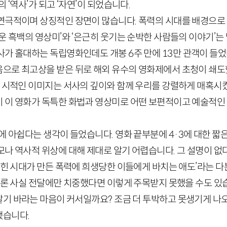
 ‘역사’가 되고 ‘자연’이 되었습니다.
연극적이며 상징적인 장면이 많습니다. 폭력의 시대를 배경으로
운 흑백의 영상미’와 ‘은근히 웃기는 순박한 사람들의 이야기’는
급사가 홀대하는 독립영화인데도 개봉
6
주 만에
13
만 관객이 들었
으로 최고상을 받은 뒤로 해외 유수의 영화제에서 초청이 쇄도
의 시적인 이미지는 서사의 깊이와 함께 우리를 강렬하게 매혹
 이 영화가 독특한 화법과 영상미로 어떤 보편적이고 예술적인
문에 아쉽다는 생각이 들었습니다. 영화 끝부분에
4
·
3
에 대한 짧
나 역사적 위상에 대해 제대로 알기 어렵습니다. 그 설명이 없다면
갇힌 시대가 만든 폭력에 희생당한 이들에게 바치는 애도’라는 
물론 사실 전달에만 치중했다면 이렇게 주목받지 못했을 수도 있
알기 바라는 마음이 커서일까요? 조금 더 투박하고 못생기게 나오
했습니다.