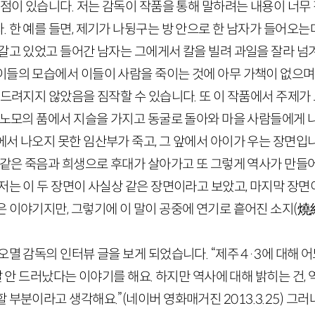
 점이 있습니다. 저는 감독이 작품을 통해 말하려는 내용이 너
 한 예를 들면, 제기가 나뒹구는 방 안으로 한 남자가 들어오는데
 갈고 있었고 들어간 남자는 그에게서 칼을 빌려 과일을 잘라 넘
이들의 모습에서 이들이 사람을 죽이는 것에 아무 가책이 없으며,
 드려지지 않았음을 짐작할 수 있습니다. 또 이 작품에서 주제가
은 노모의 품에서 지슬을 가지고 동굴로 돌아와 마을 사람들에게 
서 나오지 못한 임산부가 죽고, 그 앞에서 아이가 우는 장면입
 이같은 죽음과 희생으로 후대가 살아가고 또 그렇게 역사가 만
저는 이 두 장면이 사실상 같은 장면이라고 보았고, 마지막 장면
은 이야기지만, 그렇기에 이 말이 공중에 연기로 흩어진 소지
(
燒
오멸 감독의 인터뷰 글을 보게 되었습니다. “제주
4
·
3
에 대해 
 잘 안 드러났다는 이야기를 해요. 하지만 역사에 대해 밝히는 건,
할 부분이라고 생각해요.”
(네이버 영화매거진
2013
.
3
.
25
)
그러나