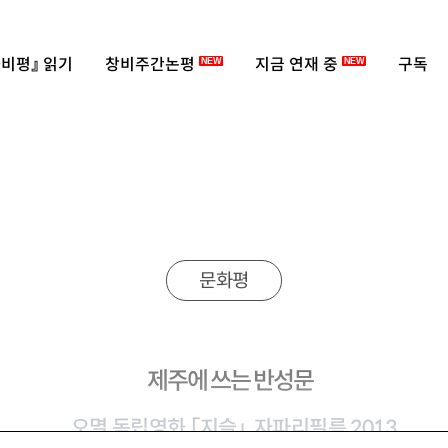
비평』 읽기
창비주간논평
지금 연재 중
구독
NEW
NEW
문화평
제주에 쓰는 반성문
오멸 독립영화 「지슬」, 자파리필름 2013