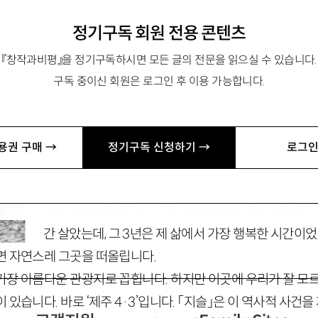
정기구독 회원 전용 콘텐츠
『창작과비평』을 정기구독하시면 모든 글의 전문을 읽으실 수 있습니다.
구독 중이신 회원은 로그인 후 이용 가능합니다.
quajjungi@changbi.com
용권 구매 →
정기구독 신청하기 →
로그인
뻔하고 퍽퍽한 일상에 지칠 때 사람들은 떠날 곳을 찾습
올리는 곳이 제주가 아닐까 싶습니다.
2012
년에만 약
주를 방문했다고 하니, 그리 틀린 생각은 아니겠지요?
간 살았는데, 그
3
년은 제 삶에서 가장 행복한 시간이
면 자연스레 그곳을 떠올립니다.
장 아름다운 관광지로 꼽힙니다. 하지만 이곳에 우리가 잘 모르
 있습니다. 바로 ‘제주
4
·
3
’입니다. 「지슬」은 이 역사적 사건을