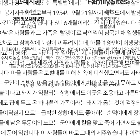
고객지원
Family Sites
희생자 명예회복에 관한 특별법’에서는 “
1947
년
3
월
1
일 경찰
이용약관
창비
한 봉기사태와 그로부터
1954
년
9
월
21
일까지 제주도에서 발생
개인정보처리방침
창비문화재단
사건”이라고 규정됩니다.
6
년
6
개월이라는 긴 시간이었습니다.
고객센터
클럽창비
남은 사람들과 그 가족은 ‘빨갱이’로 낙인찍혀 침묵한 채 일생
차도 그 참혹함에 눈살이 찌푸려지는데, 하물며 양민이 희생당한
ㅣ대표이사 : 염종선ㅣ사업자등록번호 : 105-81-63672ㅣ통신판매업 : 제 2009-
요. 이 영화는 그 사건이 왜 일어났는지, 사람들이 어떻게 살았
주시 회동길 184(문발동)ㅣ팩스 : 031-955-3399 ㅣ
cnc@changbi.com
ㅣ개인정보
다. 오히려 그때 제주의 자연과 사람들에 가까이 접근해 보여줄
대표전화 : 031-955-3333(월~금 10시~17시), 점심시간 11시 30분~13시
합니다. 마을 사람들은 토벌대를 피해 산속에 피신했으면서도 사태
는 군인이 순박한 마을 처녀 순덕이에게 차마 총을 쏘지 못하고 
copyright © Changbi Publishers, inc. All Rights Reserved.
 불이 나고 돼지가 약탈되는 상황에서도 이곳은 조용하고 아름답
데도 집에 두고 온 하나뿐인 가족이라는 돼지가 굶는 것이 걱정되
들이닥칠지 모르는 급박한 상황에서도, 좋아하는 순덕이에게 장
마을에 남은 무동이의 노모는 군인에게 칼을 맞고 죽어 가면서도 
에 품어 익힙니다. 이 사람들이 바로 그때의 제주였습니다. 이런