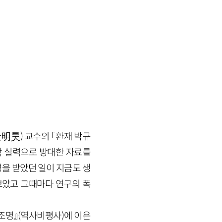
明昊) 교수의 「환재 박규
한학 실력으로 방대한 자료를
을 받았던 일이 지금도 생
보았고 그때마다 연구의 폭
조명』(역사비평사)에 이은