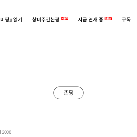
비평』 읽기
창비주간논평
지금 연재 중
구독
NEW
NEW
촌평
 2008