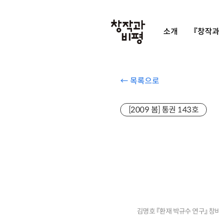
소개
『창작과
← 목록으로
[2009 봄] 통권 143호
김명호 『환재 박규수 연구』 창비