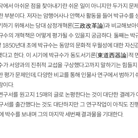
작에서 아쉬운 점을 찾아내기란 쉬운 일이 아니지만 두가지 문제
한 부분이다. 저자는 암행어사나 안핵사 활동을 들어 박규수를 
기하기 위해서는 당대 삼정개혁론(三政改革論)과 비교해보아야 
규수의 개혁책은 어떻게 평가될 수 있을지 궁금하다. 둘째는 박
말 1850년대 초에 박규수는 동양의 문화적 우월성에 대한 자
다고 한다. 이 시기에 박규수가 동도서기론(東道西器論)적 
수가 서양과의 진취적 교섭을 구상했다고까지 말하기는 힘들지 
한 평가 문제인데, 다양한 비교를 통해 인물사 연구에서 범하기 
람이다.
연구서를 원고지 15매의 글로 논평한다는 것이 대단한 결례가 아
구서를 출간했다는 것도 대단하지만 그 연구작업이 아직도 진
에 박수를 보내며 그의 마지막 세번째 결과물을 기대한다.