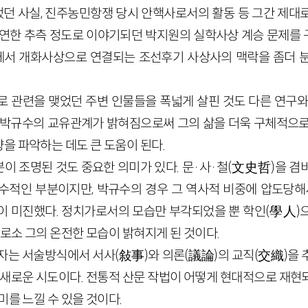
던 사실, 진주농민항쟁 당시 안핵사로서의 활동 등 그간 제대
막연한 추측 정도로 이야기되던 박지원의 실학사상 계승 문제를
서 개화사상으로 연결되는 조선후기 사상사의 맥락을 좀더 분
 관련을 맺었던 주변 인물들을 폭넓게 살핀 것도 다른 연구와
 박규수의 교유관계가 밝혀짐으로써 그의 삶을 더욱 구체적으로
을 파악하는 데도 큰 도움이 된다.
이 조명된 것도 중요한 의미가 있다. 문·사·철(文史哲)을 겸
수적인 부분이지만, 박규수의 경우 그 역사적 비중에 압도당
이 미진했다. 정치가로서의 모습만 부각되었을 뿐 학인(學人)
비로소 그의 온전한 모습이 밝혀지게 된 것이다.
저자는 서술방식에서 서사(敍事)와 의론(議論)의 교직(交織)을 
우 새로운 시도이다. 전통적 산문 작법이 어떻게 현대적으로 재현
미를 느낄 수 있을 것이다.