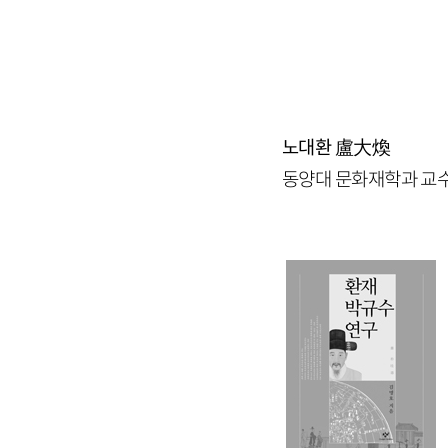
노대환
盧大煥
동양대 문화재학과 교수 h