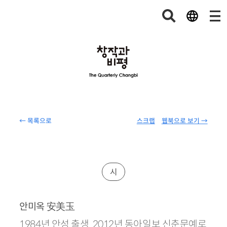
← 목록으로
스크랩
웹북으로 보기 →
시
安美玉
안미옥
1984년 안성 출생. 2012년 동아일보 신춘문예로