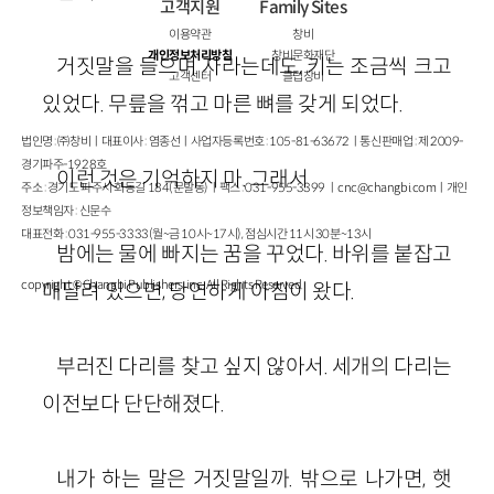
고객지원
Family Sites
이용약관
창비
개인정보처리방침
창비문화재단
거짓말을 들으며 자라는데도, 키는 조금씩 크고
고객센터
클럽창비
있었다. 무릎을 꺾고 마른 뼈를 갖게 되었다.
법인명 : ㈜창비ㅣ대표이사 : 염종선ㅣ사업자등록번호 : 105-81-63672ㅣ통신판매업 : 제 2009-
경기파주-1928호
이런 것은 기억하지 마. 그래서
주소 : 경기도 파주시 회동길 184(문발동)ㅣ팩스 : 031-955-3399 ㅣ
cnc@changbi.com
ㅣ개인
정보책임자 : 신문수
대표전화 : 031-955-3333(월~금 10시~17시), 점심시간 11시 30분~13시
밤에는 물에 빠지는 꿈을 꾸었다. 바위를 붙잡고
copyright © Changbi Publishers, inc. All Rights Reserved.
매달려 있으면, 당연하게 아침이 왔다.
부러진 다리를 찾고 싶지 않아서. 세개의 다리는
이전보다 단단해졌다.
내가 하는 말은 거짓말일까. 밖으로 나가면, 햇