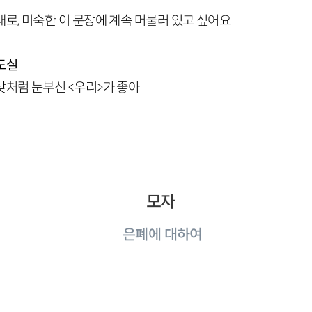
로, 미숙한 이 문장에 계속 머물러 있고 싶어요
도실
낮처럼 눈부신 <우리>가 좋아
모자
은폐에 대하여