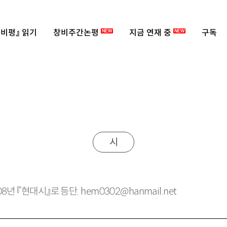
비평』 읽기
창비주간논평
지금 연재 중
구독
NEW
NEW
시
08년 『현대시』로 등단. hem0302@hanmail.net