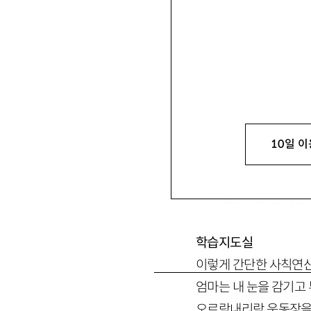
몇장의 우리가 바닥에 
10일 이
숨 쉬지 않는 모니터 
속이 깊은 겨울을 가진
학습지도실
이렇게 간단한 사칙연산
엄마는 내 눈을 감기고
오르락내리락 운동장을 