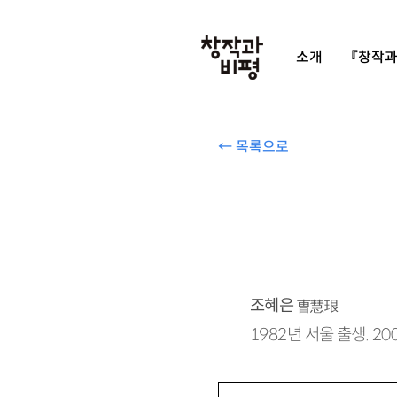
소개
『창작과
← 목록으로
조혜은
曺慧珢
1982년 서울 출생. 20