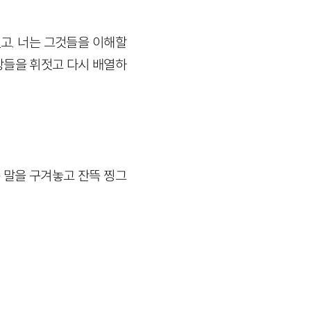
고. 너는 그것들을 이해할
문장들을 휘젓고 다시 배열하
는 말을 구겨놓고 잔뜩 찡그