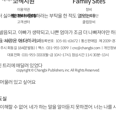
고객지원
Family Sites
이용약관
창비
더 싫어할 거야. 좋아하라는 부탁을 한 적도 없었는데
개인정보처리방침
창비문화재단
고객센터
클럽창비
발음되고. 아빠가 생략되고, 나쁜 엄마가 조금 더 나빠져야만 하는
. 사랑은 아 더하기 너
ㅣ대표이사 : 염종선ㅣ사업자등록번호 : 105-81-63672ㅣ통신판매업 : 제 2009-
주시 회동길 184(문발동)ㅣ팩스 : 031-955-3399 ㅣ
cnc@changbi.com
ㅣ개인정보
대표전화 : 031-955-3333(월~금 10시~17시), 점심시간 11시 30분~13시
 트리에 매달려 있었다
copyright © Changbi Publishers, inc. All Rights Reserved.
 머물러 있고 싶어요
도실
 이해할 수 없어. 네가 하는 말을 알아듣지 못하겠어. 너는 나를 