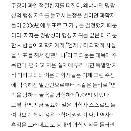
주장이 과연 적절한지를 따진다. 왜냐하면 명왕
성의 행성 지위를 놓고서 논쟁을 벌이던 과학자
들이
2006
년에 투표로 그 가부를 결정했기 때문
이다. 저자는 명왕성이 행성 지위를 잃은 데 격분
한 사람들이 과학자에게 “언제부터 과학적 사실
을 투표를 해서 정했느냐”라고 되묻는 대목에 주
목한다. 평소 ‘과학은 실재에 뿌리박힌 특별한 지
식’이라고 되뇌어온 과학자들은 이제 그런 주장
에 익숙해진 일반인으로부터 똑같은 논리로 “면
박을 당하는 굴욕을 경험하게”
(
70
면)
되었다.
그렇다면, 지금 필요한 일은 과학자 스스로도 들
여다보기 쉽지 않은 과학에 켜켜이 싸인 역사의
흔적을 드러내고, 또 당대의 과학지식을 둘러싼