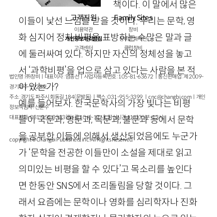
책이다. 이 말에서 많은
고객지원
Family Sites
이들이 낯선 느낌을 받을 것이다. 우리는 문학, 영
이용약관
창비
화 심지어 정치 비평을 표방하는 수많은 말과 글
개인정보처리방침
창비문화재단
고객센터
클럽창비
에 둘러싸여 있다. 하지만 자신의 정체성을 놓고
서 ‘과학비평’을 업으로 삼고 있다는 사람을 본 적
법인명 : ㈜창비ㅣ대표이사 : 염종선ㅣ사업자등록번호 : 105-81-63672ㅣ통신판매업 : 제 2009-
이 있는가?
경기파주-1928호
주소 : 경기도 파주시 회동길 184(문발동)ㅣ팩스 : 031-955-3399 ㅣ
cnc@changbi.com
ㅣ개인
예를 들어보자. 한국문학사의 가장 빛나는 비평
정보책임자 : 신문수
대표전화 : 031-955-3333(월~금 10시~17시), 점심시간 11시 30분~13시
들이 국문과, 영문과, 독문과, 불문과 등에서 문학
을 공부한 이들에 의해서 생산되었음에도 누군가
copyright © Changbi Publishers, inc. All Rights Reserved.
가 ‘문학을 전공한 이들만이 소설을 제대로 읽고
의미있는 비평을 할 수 있다’고 목소리를 높인다
면 한동안
SNS
에서 조리돌림을 당할 것이다. 그
래서 요즘에는 문학이나 영화를 심리학자나 진화