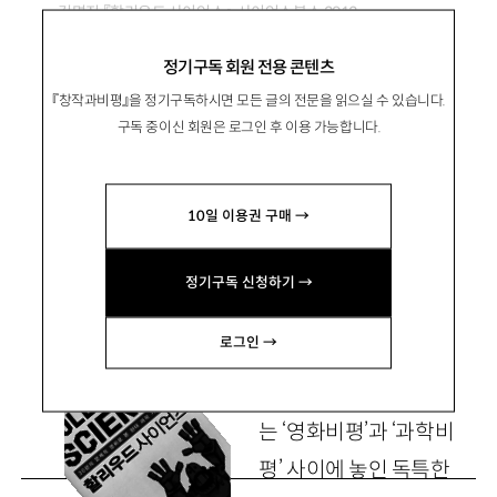
김명진 『할리우드 사이언스』, 사이언스북스 2013
정기구독 회원 전용 콘텐츠
누가 과학비평을 두려워하는가?
『창작과비평』을 정기구독하시면 모든 글의 전문을 읽으실 수 있습니다.
구독 중이신 회원은 로그인 후 이용 가능합니다.
姜亮求
강양구
10일 이용권 구매 →
프레시안 학술
·
과학 담당기자
tyio@pressian.com
정기구독 신청하기 →
로그인 →
『할리우드 사이언스』
는 ‘영화비평’과 ‘과학비
평’ 사이에 놓인 독특한