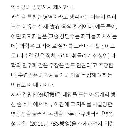
학비평의 방향까지 제시한다.
과학을 특별한 영역이라고 생각하는 이들이 흔히
드는 이유는 실재
(
實在
)
와의 관계이다. 예를 들어,
어떤 과학자들은(그중 상당수는 좌파를 자처하는
데) ‘과학은 그 자체로 실재를 드러내는 활동이므
로 (다수결 같은 정치논리에 휘둘리기 십상인) 과
학의 민주화 같은 주장은 말도 안된다’고 주장한
다. 훈련받은 과학자들이 과학을 독점해야 하는
이유도 이 때문이다.
저자 김명진
(
金明振
)
은 태양을 도는 아홉개의 행
성 중 하나에서 하루아침에 그 지위를 박탈당한
명왕성을 둘러싼 논쟁을 다룬 다큐멘터리 「명왕
성 파일」
(
2011
년
PBS
방영)
을 소개하면서, 이런