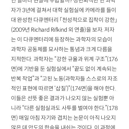
연 얼마나 현실에 부합할까? 정년퇴직한 한 과학
자가
3
년에 걸쳐서 대학 실험실에 카메라를 들이
대 완성한 다큐멘터리 「천성적으로 집착이 강한」
(
2009
년
Richard
Rifkind
외 연출)
을 보자. 저자
는 이 다큐멘터리에 등장하는 과학자의 모습이
과학자 공동체를 묘사하는 통념과 크게 다름을
지적한다. 과학자는 “강한 규율과 위계 구조”
(
176
면)
에 기반을 둔 실험실에서 “끝도 없이 계속되는
반복 작업”과 “고된 노동(과학자들 스스로의 자조
적인 표현에 따르면 ‘삽질’)”
(
174
면)
을 해야 한다.
이들은 선뜻 좋은 결과가 나오지 않는 실험뿐 아
니라 “다른 실험실과도 사투를 벌여야 한다.”
(
178
면)
매일 아침 자기와 겹치는 논문이 아직 나오지
않은 데 안도의 한숨을 내쉬는 것이다. 이 과정에