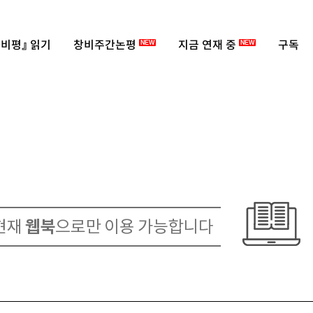
비평』 읽기
창비주간논평
지금 연재 중
구독
NEW
NEW