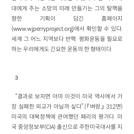
대에게 주는 소망의 미래 만들기는 그의 탈핵을
향한 기획이 담긴 홈페이지
(
www
.
wjperryproject
.
org
)
에서 확인할 수 있다.
세계 그 어느 지역보다 반핵
·
평화운동을 필요로
하는 우리에게도 긴요한 운동의 한 형태이다.
3
“결과로 보자면 아마 이것이 미국 역사에서 가
장 실패한 외교가 아닐까 싶다”.
(『벼랑』
312
면)
미국의 대북정책에 관여했던 페리의 평가다. 미
국 중앙정보부
(
CIA
)
출신으로 주한미국대사를 지