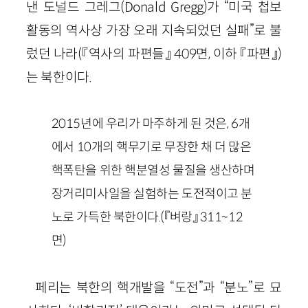
낸 도널드 그레그(
Donald
Gregg
)가 “미국 첩보
활동의 역사상 가장 오래 지속되었던 실패”로 불
렀던 나라
(『역사의 파편들』
409
면, 이하 『파편』)
는 북한이다.
2015
년에 우리가 마주하게 된 것은,
6
개
에서
10
개의 핵무기로 무장한 채 더 많은
핵폭탄을 위한 핵분열성 물질을 생산하며
장거리미사일을 실험하는 도전적이고 분
노로 가득한 북한이다.
(『벼랑』
311
~
12
면)
페리는 북한의 핵개발을 “도전”과 “분노”로 묘