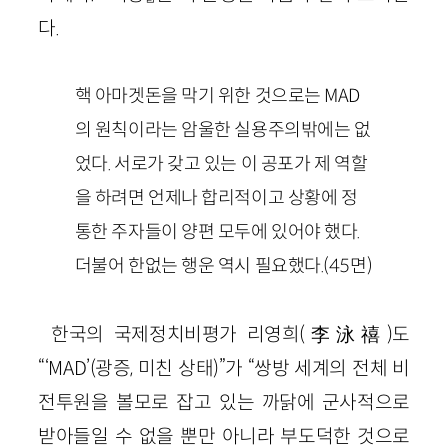
다.
핵 아마겟돈을 막기 위한 것으로는
MAD
의 원칙이라는 암울한 실용주의밖에는 없
었다. 서로가 갖고 있는 이 공포가 제 역할
을 하려면 언제나 합리적이고 상황에 정
통한 주자들이 양편 모두에 있어야 했다.
더불어 한없는 행운 역시 필요했다.
(
45
면)
한국의 국제정치비평가 리영희
(
李泳禧
)
도
“‘
MAD
’
(광증, 미친 상태)
”가 “쌍방 세계의 전체 비
전투원을 볼모로 잡고 있는 까닭에 군사적으로
받아들일 수 없을 뿐만 아니라 부도덕한 것으로