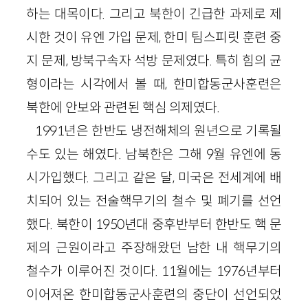
하는 대목이다. 그리고 북한이 긴급한 과제로 제
시한 것이 유엔 가입 문제, 한미 팀스피릿 훈련 중
지 문제, 방북구속자 석방 문제였다. 특히 힘의 균
형이라는 시각에서 볼 때, 한미합동군사훈련은
북한에 안보와 관련된 핵심 의제였다.
1991
년은 한반도 냉전해체의 원년으로 기록될
수도 있는 해였다. 남북한은 그해
9
월 유엔에 동
시가입했다. 그리고 같은 달, 미국은 전세계에 배
치되어 있는 전술핵무기의 철수 및 폐기를 선언
했다. 북한이
1950
년대 중후반부터 한반도 핵 문
제의 근원이라고 주장해왔던 남한 내 핵무기의
철수가 이루어진 것이다.
11
월에는
1976
년부터
이어져온 한미합동군사훈련의 중단이 선언되었