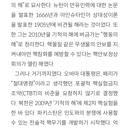
의 해”로 묘사한다. 뉴턴이 만유인력에 대한 논문
을 발표한
1666
년과 아인슈타인이 상대성이론
을 발표한
1905
년에 비견될 해라는 것이었다. 또
한 그는
2010
년을 기적의 해에 버금가는 “행동의
해”로 정리한다. 핵물질 같은 무생물의 안보를 지
켜내야만 핵참화를 예방할 수 있다는 핵안보정상
회의가 열린 해였다.
그러나 거기까지였다. 오바마 대통령은, 페리가
“절대명령”이라고 생각했던 포괄적 핵실험금지
조약
(
CTBT
)
의 비준을 요청하지 않기로 결정했
다. 북한은
2009
년 ‘기적의 해’에 제
2
차 핵실험을
한 바 있다. 파키스탄은 인도와의 분쟁에 사용할
수 있는 전술적 핵무기를 개발하기 시작했다. 억