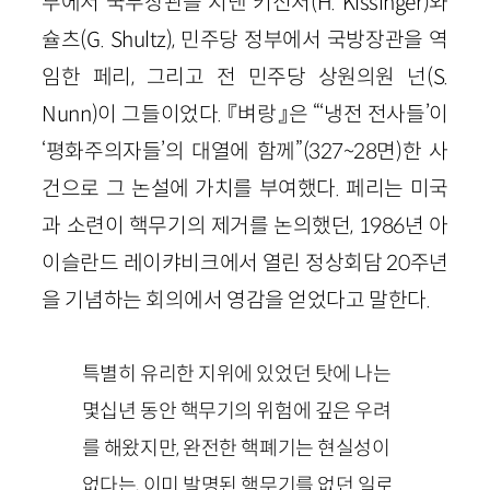
부에서 국무장관을 지낸 키신저(
H
.
Kissinger
)와
슐츠(
G
.
Shultz
), 민주당 정부에서 국방장관을 역
임한 페리, 그리고 전 민주당 상원의원 넌(
S
.
Nunn
)이 그들이었다. 『벼랑』은 “‘냉전 전사들’이
‘평화주의자들’의 대열에 함께”
(
327
~
28
면)
한 사
건으로 그 논설에 가치를 부여했다. 페리는 미국
과 소련이 핵무기의 제거를 논의했던,
1986
년 아
이슬란드 레이캬비크에서 열린 정상회담
20
주년
을 기념하는 회의에서 영감을 얻었다고 말한다.
특별히 유리한 지위에 있었던 탓에 나는
몇십년 동안 핵무기의 위험에 깊은 우려
를 해왔지만, 완전한 핵폐기는 현실성이
없다는, 이미 발명된 핵무기를 없던 일로