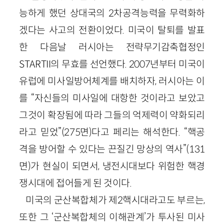
능하게 했던 상대국의
2
차공격능력을 무력화하
겠다는 사고의 전환이었다. 미국이 탈퇴를 발표
한 다음날 러시아는 전략무기감축협정인
STAR
T
I
I
의 무효를 선언했다.
2007
년부터 미국이
유럽에 미사일방어체계를 배치하자, 러시아는 이
를 “자신들의 미사일에 대항한 것이라고 보았고
그것이 확장됨에 따라 그들의 억제력이 약화되리
라고 믿었”
(
275
면)
다고 페리는 해석한다. “핵공
격을 방어할 수 있다는 끈질긴 망상의 역사”
(
131
면)
가 현실이 되면서, 냉전시대보다 위험한 핵경
쟁시대에 접어들게 된 것이다.
미국의 군산복합체가 제
2
핵시대라고도 부르는,
또한 그 ‘군산복합체의 이해관계’가 투사된 미사