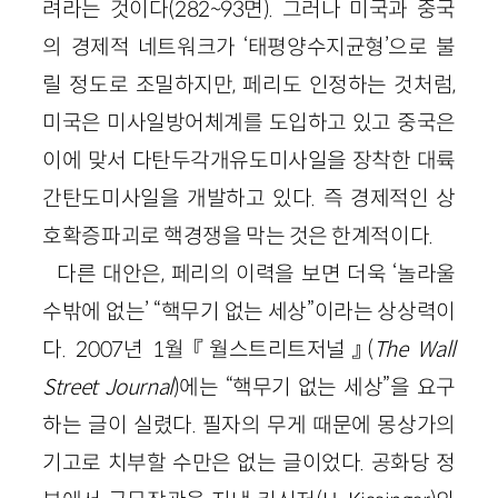
려라는 것이다
(
282
~
93
면)
. 그러나 미국과 중국
의 경제적 네트워크가 ‘태평양수지균형’으로 불
릴 정도로 조밀하지만, 페리도 인정하는 것처럼,
미국은 미사일방어체계를 도입하고 있고 중국은
이에 맞서 다탄두각개유도미사일을 장착한 대륙
간탄도미사일을 개발하고 있다. 즉 경제적인 상
호확증파괴로 핵경쟁을 막는 것은 한계적이다.
다른 대안은, 페리의 이력을 보면 더욱 ‘놀라울
수밖에 없는’ “핵무기 없는 세상”이라는 상상력이
다.
2007
년
1
월 『월스트리트저널』(
The
Wall
Street
Journa
l
)에는 “핵무기 없는 세상”을 요구
하는 글이 실렸다. 필자의 무게 때문에 몽상가의
기고로 치부할 수만은 없는 글이었다. 공화당 정