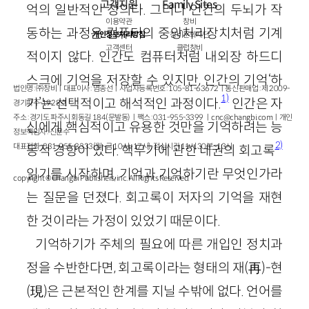
고객지원
Family Sites
억의 일반적인 정의다. 그러나 인간의 두뇌가 작
이용약관
창비
동하는 과정은 컴퓨터의 중앙처리장치처럼 기계
개인정보처리방침
창비문화재단
고객센터
클럽창비
적이지 않다. 인간도 컴퓨터처럼 내외장 하드디
스크에 기억을 저장할 수 있지만, 인간의 기억‘하
법인명 : ㈜창비ㅣ대표이사 : 염종선ㅣ사업자등록번호 : 105-81-63672ㅣ통신판매업 : 제 2009-
1)
기’는 선택적이고 해석적인 과정이다.
인간은 자
경기파주-1928호
주소 : 경기도 파주시 회동길 184(문발동)ㅣ팩스 : 031-955-3399 ㅣ
cnc@changbi.com
ㅣ개인
신에게 핵심적이고 유용한 것만을 기억하려는 능
정보책임자 : 신문수
2)
대표전화 : 031-955-3333(월~금 10시~17시), 점심시간 11시 30분~13시
동적 경향이 있다. 핵무기에 관한 네권의 회고록
읽기를 시작하며, 기억과 기억하기란 무엇인가라
copyright © Changbi Publishers, inc. All Rights Reserved.
는 질문을 던졌다. 회고록이 저자의 기억을 재현
한 것이라는 가정이 있었기 때문이다.
기억하기가 주체의 필요에 따른 개입인 정치과
정을 수반한다면, 회고록이라는 형태의 재
(
再
)
-현
(
現
)
은 근본적인 한계를 지닐 수밖에 없다. 언어를