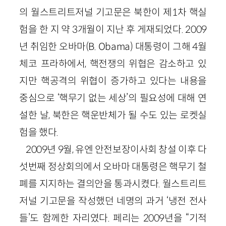
의 월스트리트저널 기고문은 북한이 제
1
차 핵실
험을 한 지 약
3
개월이 지난 후 게재되었다.
2009
년 취임한 오바마(
B
.
Obama
) 대통령이 그해
4
월
체코 프라하에서, 핵전쟁의 위협은 감소하고 있
지만 핵공격의 위협이 증가하고 있다는 내용을
중심으로 ‘핵무기 없는 세상’의 필요성에 대해 연
설한 날, 북한은 핵운반체가 될 수도 있는 로켓실
험을 했다.
2009
년
9
월, 유엔 안전보장이사회 창설 이후 다
섯번째 정상회의에서 오바마 대통령은 핵무기 철
폐를 지지하는 결의안을 통과시켰다. 월스트리트
저널 기고문을 작성했던 네명의 과거 ‘냉전 전사
들’도 함께한 자리였다. 페리는
2009
년을 “기적