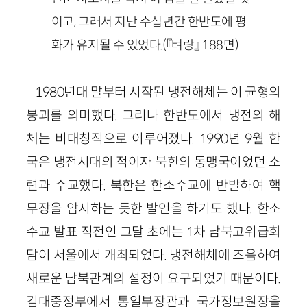
이고, 그래서 지난 수십년간 한반도에 평
화가 유지될 수 있었다.
(『벼랑』
188
면)
1980
년대 말부터 시작된 냉전해체는 이 균형의
붕괴를 의미했다. 그러나 한반도에서 냉전의 해
체는 비대칭적으로 이루어졌다.
1990
년
9
월 한
국은 냉전시대의 적이자 북한의 동맹국이었던 소
련과 수교했다. 북한은 한소수교에 반발하여 핵
무장을 암시하는 듯한 발언을 하기도 했다. 한소
수교 발표 직전인 그달 초에는
1
차 남북고위급회
담이 서울에서 개최되었다. 냉전해체에 즈음하여
새로운 남북관계의 설정이 요구되었기 때문이다.
김대중정부에서 통일부장관과 국가정보원장을