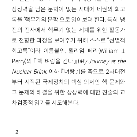
상상력을 담은 문학이 없는 시대에 네권의 회고
록을 ‘핵무기의 문학’으로 읽어보려 한다. 특히, 냉
전의 전사에서 핵무기 없는 세계를 위한 활동가
로 전향한 과정을 보여주기 위해 스스로 “선별적
회고록”이라 이름붙인, 윌리엄 페리(
William
J
.
Perry
)의 『핵 벼랑을 걷다』(
My
Journey
at
the
Nuclear
Brink
,
이하 『벼랑』
)를 축으로,
2
차대전
부터 시작된 국제정치의 핵심 의제인 핵 문제와
그 문제의 해결을 위한 상상력에 대한 진술의 교
차검증적 읽기를 시도해본다.
2