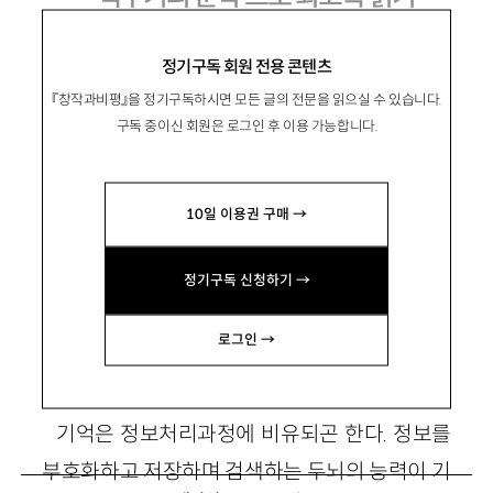
정기구독 회원 전용 콘텐츠
『창작과비평』을 정기구독하시면 모든 글의 전문을 읽으실 수 있습니다.
具甲祐
구갑우
구독 중이신 회원은 로그인 후 이용 가능합니다.
북한대학원대 교수. 저서 『비판적 평화연구와
한반도』 『국제관계학 비판』 『안보개발국가를 넘
10일 이용권 구매 →
어 평화복지국가로』(공저) 등이 있음.
kwkoo@kyungnam.ac.kr
정기구독 신청하기 →
로그인 →
1
기억은 정보처리과정에 비유되곤 한다. 정보를
부호화하고 저장하며 검색하는 두뇌의 능력이 기