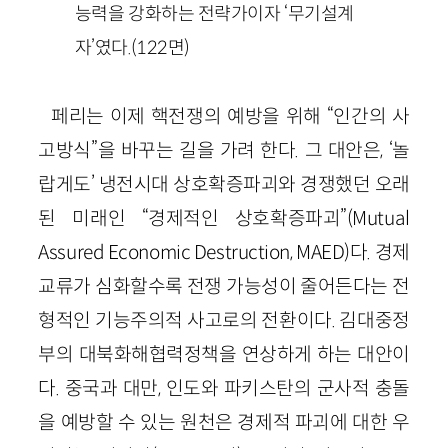
능력을 강화하는 전략가이자 ‘무기설계
자’였다.
(
122
면)
페리는 이제 핵전쟁의 예방을 위해 “인간의 사
고방식”을 바꾸는 길을 가려 한다. 그 대안은, ‘놀
랍게도’ 냉전시대 상호확증파괴와 경쟁했던 오래
된 미래인 “경제적인 상호확증파괴”(
Mutual
Assured
Economic
Destruction
,
MAED
)다. 경제
교류가 심화할수록 전쟁 가능성이 줄어든다는 전
형적인 기능주의적 사고로의 전환이다. 김대중정
부의 대북화해협력정책을 연상하게 하는 대안이
다. 중국과 대만, 인도와 파키스탄의 군사적 충돌
을 예방할 수 있는 원천은 경제적 파괴에 대한 우