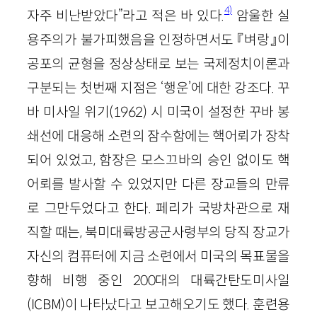
4)
자주 비난받았다”라고 적은 바 있다.
암울한 실
용주의가 불가피했음을 인정하면서도 『벼랑』이
공포의 균형을 정상상태로 보는 국제정치이론과
구분되는 첫번째 지점은 ‘행운’에 대한 강조다. 꾸
바 미사일 위기
(
1962
)
시 미국이 설정한 꾸바 봉
쇄선에 대응해 소련의 잠수함에는 핵어뢰가 장착
되어 있었고, 함장은 모스끄바의 승인 없이도 핵
어뢰를 발사할 수 있었지만 다른 장교들의 만류
로 그만두었다고 한다. 페리가 국방차관으로 재
직할 때는, 북미대륙방공군사령부의 당직 장교가
자신의 컴퓨터에 지금 소련에서 미국의 목표물을
향해 비행 중인
200
대의 대륙간탄도미사일
(
ICBM
)
이 나타났다고 보고해오기도 했다. 훈련용