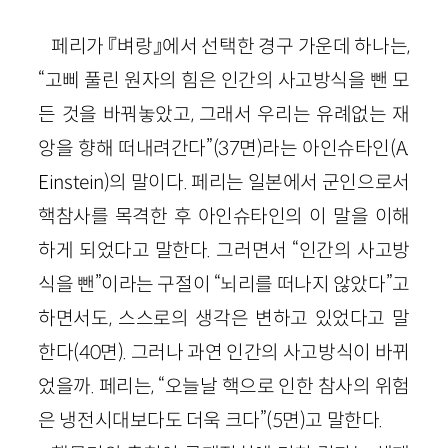
페리가 『벼랑』에서 선택한 경구 가운데 하나는,
“고삐 풀린 원자의 힘은 인간의 사고방식을 뺀 모
든 것을 바꿔놓았고, 그래서 우리는 유례없는 재
앙을 향해 떠내려간다”
(
37
면)
라는 아인슈타인(
A
.
Einstein
)의 말이다. 페리는 일본에서 군인으로서
핵참사를 목격한 후 아인슈타인의 이 말을 이해
하게 되었다고 말한다. 그러면서 “인간의 사고방
식을 뺀”이라는 구절이 “뇌리를 떠나지 않았다”고
하면서도, 스스로의 생각은 변하고 있었다고 말
한다
(
40
면)
. 그러나 과연 인간의 사고방식이 바뀌
었을까. 페리는, “오늘날 핵으로 인한 참사의 위험
은 냉전시대보다도 더욱 크다”
(
5
면)
고 말한다.