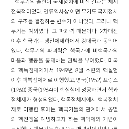
핵무기의 출현이 국제정치에 미친 결과는 체제
전복적이었다. 인류역사상 어떤 무기도 국제정치
의 구조를 결정하는 변수가 아니었다. 그러나 핵
무기는 예외였다. 그 파괴력 때문이다.
2
차대전
이후 핵국가는 냉전체제하에서 강대국과 동의어
였다. 핵무기의 파괴력은 핵국가에 비핵국가의
마음과 행동을 통제하는 권력을 부여했다. 미국
의 핵독점체제에서
1949
년
8
월 소련의 핵실험
이후 핵복점체제로 이행했고, 영국
(
1952
)
프랑스
(
1960
)
중국
(
1964
)
이 핵실험에 성공하면서 핵과
점체제가 형성되었다. 핵독점체제에서 핵복점체
제로 이행한 후에는, 핵국가들의 관계에서 공멸
의 핵전쟁을 예방하고자 하는 핵억제의 개념이
등장했다. 핵무기는 한편으로 매력적이지만 다른