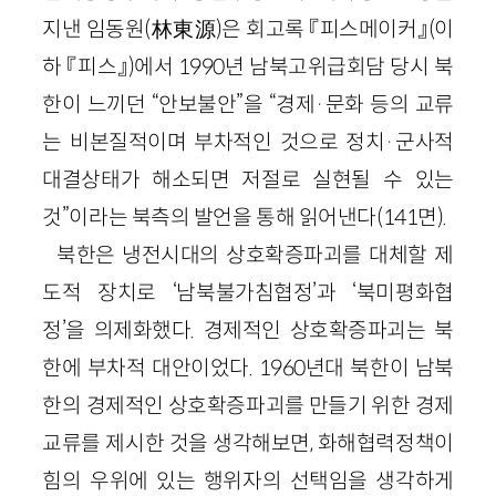
지낸 임동원
(
林東源
)
은 회고록 『피스메이커』
(이
하 『피스』)
에서
1990
년 남북고위급회담 당시 북
한이 느끼던 “안보불안”을 “
경제
·
문화 등의 교류
는 비본질적이며 부차적인 것으로 정치
·
군사적
대결상태가 해소되면 저절로 실현될 수 있는
것
”이라는 북측의 발언을 통해 읽어낸다
(
141
면)
.
북한은 냉전시대의 상호확증파괴를 대체할 제
도적 장치로 ‘남북불가침협정’과 ‘북미평화협
정’을 의제화했다. 경제적인 상호확증파괴는 북
한에 부차적 대안이었다.
1960
년대 북한이 남북
한의 경제적인 상호확증파괴를 만들기 위한 경제
교류를 제시한 것을 생각해보면, 화해협력정책이
힘의 우위에 있는 행위자의 선택임을 생각하게