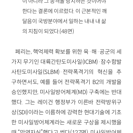
이 아니라 그 공격을 방지하는 것이어야
한다는 결론에 이르렀다. 이 근본적인 깨
달음이 국방분야에서 일하는 내내 내 삶
의 지침이 되었다.
(
48
면)
페리는, 핵억제력 확보를 위한 육
·
해
·
공군의 세
가지 무기인 대륙간탄도미사일
(
ICBM
)
·
잠수함발
사탄도미사일
(
SLBM
)
·
전략폭격기의 혁신을 추
구하면서도, 예를 들어 전략폭격기
B
2
의 개발을
승인했지만, 미사일방어체계
(
MD
)
구축에는 반대
했다. 그는 레이건 행정부가 이른바 전략방위구
상
(
SDI
)
이라는 이름하에 강력한 현대기술에 기초
한 미사일방어체계라는 새로운 구상을 제시했을
때 “망연자실”했다고 썼다
(
127
면)
. 미사일방어체