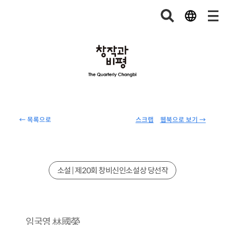
← 목록으로
스크랩
웹북으로 보기 →
소설 | 제20회 창비신인소설상 당선작
林國榮
임국영