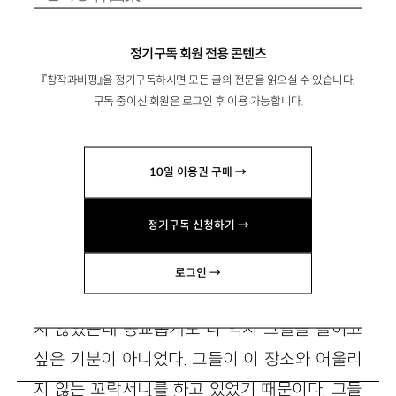
1989년 경기 안산 출생.
정기구독 회원 전용 콘텐츠
indra885@naver.com
『창작과비평』을 정기구독하시면 모든 글의 전문을 읽으실 수 있습니다.
구독 중이신 회원은 로그인 후 이용 가능합니다.
볼셰비키가 왔다
10일 이용권 구매 →
정기구독 신청하기 →
그들이 장례식장에 나타난 것은 새벽 세시 무렵
로그인 →
이었다. 처음에 그들은 선뜻 실내로 들어오려 하
지 않았는데 공교롭게도 나 역시 그들을 들이고
싶은 기분이 아니었다. 그들이 이 장소와 어울리
지 않는 꼬락서니를 하고 있었기 때문이다. 그들