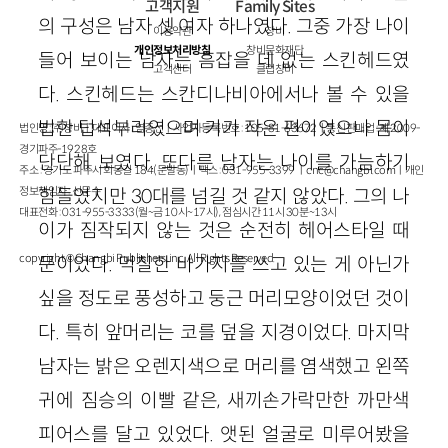
고객지원
Family Sites
의 구성은 남자 셋 여자 하나였다. 그중 가장 나이
이용약관
창비
개인정보처리방침
창비문화재단
들어 보이는 남자는 흠잡을 데 없는 스킨헤드였
고객센터
클럽창비
다. 스킨헤드는 스칸디나비아에서나 볼 수 있을
법한 텁석부리였으며 키가 작은 편이었으나 몸이
법인명 : ㈜창비ㅣ대표이사 : 염종선ㅣ사업자등록번호 : 105-81-63672ㅣ통신판매업 : 제 2009-
경기파주-1928호
단단해 보였다. 또다른 남자는 나이를 가늠하기
주소 : 경기도 파주시 회동길 184(문발동)ㅣ팩스 : 031-955-3399 ㅣ
cnc@changbi.com
ㅣ개인
정보책임자 : 신문수
힘들었지만
30
대를 넘길 것 같지 않았다. 그의 나
대표전화 : 031-955-3333(월~금 10시~17시), 점심시간 11시 30분~13시
이가 짐작되지 않는 것은 순전히 헤어스타일 때
copyright © Changbi Publishers, inc. All Rights Reserved.
문이었다. 먹칠한 바가지를 쓰고 있는 게 아닌가
싶을 정도로 풍성하고 둥근 머리모양이었던 것이
다. 특히 앞머리는 코를 덮을 지경이었다. 마지막
남자는 밝은 오렌지색으로 머리를 염색했고 왼쪽
귀에 짐승의 이빨 같은, 새끼손가락만한 까만색
피어스를 달고 있었다. 앳된 얼굴로 미루어봤을