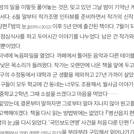
밤의 일을 이렇듯 풀어놓는 것은, 잊고 있던 그날 밤이 기억난 
서다.
6
월 말부터 작가조명 인터뷰를 준비하면서 작가의 신작
편 『밤의 눈』
이후
5
년 만에 출간된 책이다.
7
월이 
(산지니
2012
)
 점심식사를 하고 두어시간 이야기를 나누었다. 남은 건 작가와
일뿐이었다.
저녁에 녹음파일을 열었다. 까페에서 틀어둔 음악과 다른 테이블
 낮은 목소리가 들려왔다. 작가는 오랜만에 나온 책을 앞에 두고
동구의 수정동에서 대학과 군 생활을 제외하고
27
년 가까이 살았
친구들이 모두 학교에 간 동네는 너무도 조용해서, 월사금 이야
 중학교
2
학년, 그때 소설을 쓰겠다고 마음을 먹었다……
 같았는데, 결론부터 말하자면 그로부터 얼마 지나지 않아 원고를
고백해야겠다. 책을 다시 읽는 방법밖에는 없었다. 『병산읍지 
의 눈』을 다시 읽었다. ‘국민보도연맹’ 사건을 처음 다룬 단편 
을 부랴부랴 구입해서 읽어나가기
(세계일보사
1990
, 개정판 산지니
2015
)