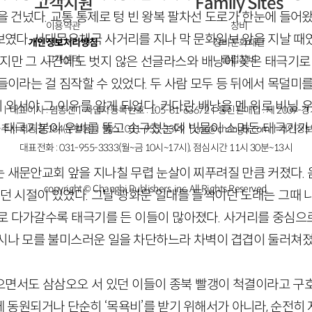
고객지원
Family Sites
 건넜다. 교통 통제로 텅 빈 왕복 팔차선 도로가 한눈에 들어
이용약관
창비
였다. 서대문우체국 사거리를 지나 막 문화일보 앞을 지날 때
개인정보처리방침
창비문화재단
고객센터
클럽창비
웠지만 그 시간에도 벗지 않은 선글라스와 배낭에 꽂은 태극기로 
이라는 걸 짐작할 수 있었다. 두 사람 모두 등 뒤에서 목덜미
와서야 그 이유를 알게 되었다. 커다란 배낭을 멘 위로 비닐 우
ㅣ대표이사 : 염종선ㅣ사업자등록번호 : 105-81-63672ㅣ통신판매업 : 제 2009-
운 태극기봉이 우비를 뚫고 솟구쳤는데 빗물이 스며든 태극기가 
주시 회동길 184(문발동)ㅣ팩스 : 031-955-3399 ㅣ
cnc@changbi.com
ㅣ개인정보
대표전화 : 031-955-3333(월~금 10시~17시), 점심시간 11시 30분~13시
 새문안교회 앞을 지나칠 무렵 눈살이 찌푸려질 만큼 커졌다.
copyright © Changbi Publishers, inc. All Rights Reserved.
했던 시절이 있었다. 그날 광화문 일대를 들썩이던 노래는 그때 
로 다가갈수록 태극기를 든 이들이 많아졌다. 사거리를 중심
시나 모를 불미스러운 일을 차단하느라 차벽이 겹겹이 둘러쳐졌
면서도 삼삼오오 서 있던 이들이 종북 빨갱이 척결이라고 구
 동원되거나 단순히 ‘목욕비’를 받기 위해서가 아니라, 순전히