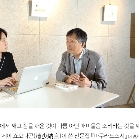
잠에서 깨고 잠을 깨운 것이 다름 아닌 매미울음 소리라는 것을 
 세이 쇼오나곤
(
淸少納言
)
이 쓴 산문집 『마쿠라노소시』
(지만