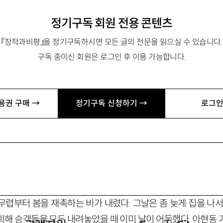
정기구독 회원 전용 콘텐츠
 술잔』 『옆집 여자』 『푸른 수염의 첫번째 아내』 『웨하스』 『여
『창작과비평』을 정기구독하시면 모든 글의 전문을 읽으실 수 있습니다.
 영화의 주인공』 『A』 등이 있음. rifleha@gmail.com
구독 중이신 회원은 로그인 후 이용 가능합니다.
서 태어났다. 1980년 동아일보 신춘문예로 등단하며 작품활동을
용권 구매 →
정기구독 신청하기 →
로그인
님을 잃다』 『테하차피의 달』 『병산읍지 편찬약사』, 장편소설 
 있다.
무렵부터 봄을 재촉하는 비가 내렸다. 그날은 좀 늦게 집을 나서
회해 승객들을 모두 내려놓았을 때 이미 날이 어둑했다. 아현동 