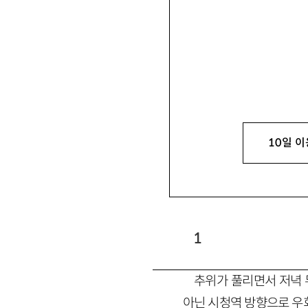
하성란
河成蘭
소설가. 소설집 『루빈의
즐거움』 『삿뽀로 여인숙』 『내
조갑상
曺甲相
1949년 경남 의령에
10일 이
시작하는 끝』 『길에서 형
을 꿈꾼다』 『밤의 눈』 등이
1
추위가 풀리면서 저녁 
아닌 시청역 방향으로 우