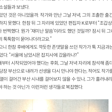
 소설들과 보냈다.
았던 것은 아니었을까. 작가와 만난 그날 저녁, 그의 조촐한 출
하지 못했다. 한참 뒤 그 자리에 있었던 편집자
K
로부터 “조갑상
가 번쩍했다. 뭔가 ‘재미난 말씀’이라도 했던 것일까? 잠시 뒤 그
의 툭툭함이 묻어나더라고요.”
으니 한참 후배에게도 깍듯한 존댓말을 쓰던 작가가 툭 지금과
었다. “서울에 남았시몬 잡지사에 갔을라나?”
부터 시작되었어야 했다는 후회, 그날 저녁 자리에 참석해 좀
 당장 부산으로 내려가 선생을 다시 만나야 한다는, 적어도 작가
열이 걸어간 부산 시내를 걸어보지 않을 수 있나, 그가 흘러내
 하는 것 아닌가. 이런저런 생각들로 복잡했다.