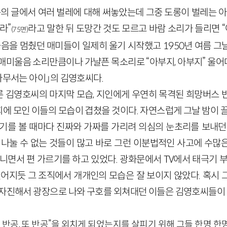
목의 글에서 여러 벌레에 대해 써놓았는데 그중 도롱이 벌레는 
라”
라고 말한 뒤 도망간 것도 모르고 바람 소리가 들리면 “
(
75
면)
 울음을 멈췄던 매미들이 일제히 울기 시작했고
1950
년 여름 그
 매미울음 소리만큼이나 가냘픈 목소리로 “아부지, 아부지” 울
나무서는 아이」의 김영호씨다.
 김영호씨의 마지막 모습, 지인에게 우연히 목격된 희망버스 
에 모인 이들의 모습이 겹쳤을 것이다. 자연스럽게 그날 밤이 
극기를 볼 때마다 진짜와 가짜를 가리려 의심의 눈초리를 보내던
로 나눌 수 없는 것들이 많고 바로 그런 이분법적인 사고에 수많
아니면서 편 가르기를 하고 있었다. 광화문에서
TV
에서 태극기 부
컬어지듯 그 조직에서 개개인의 모습은 잘 보이지 않았다. 혹시
 자진해서 광장으로 나와 구호를 외쳐대던 이들은 김영호씨들이
, 반공, 또 반공”을 외치게 되었는지를 살피기 위해 그들 한명 