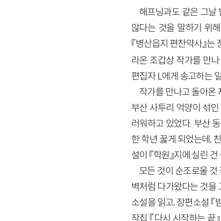
해프닝과도 같은 그날 
않다는 것을 말하기 위해
『병산읍지 편찬약사』는 장
라온 조갑상 작가를 만나
편집자
L
에게 송고하는 
작가를 만나고 돌아온 
부산 사투리 억양이 섞인
러워하고 있었다. 부산 
한 학년 꿇게 되었는데, 
설이 『학원』지에 실린 건
모든 것이 순조로울 것
벽처럼 다가왔다는 것을 
소설을 읽고, 장편소설 『밤
작집 『다시 시작하는 끝』