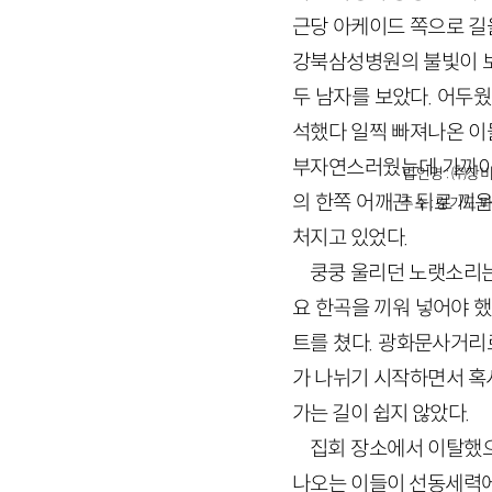
근당 아케이드 쪽으로 길을
강북삼성병원의 불빛이 보
두 남자를 보았다. 어두
석했다 일찍 빠져나온 이들
부자연스러웠는데 가까이 
법인명 : ㈜창비
의 한쪽 어깨끈 뒤로 끼
주소 : 경기도 파
처지고 있었다.
쿵쿵 울리던 노랫소리는
요 한곡을 끼워 넣어야 
트를 쳤다. 광화문사거리
가 나뉘기 시작하면서 혹
가는 길이 쉽지 않았다.
집회 장소에서 이탈했으
나오는 이들이 선동세력에