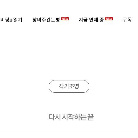
비평』 읽기
창비주간논평
지금 연재 중
구독
NEW
NEW
작가조명
다시 시작하는 끝