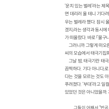
‘운치 있는 벌레’라는 제
면 데리러 올 테니 기다려
우는 벌레라 했다. 잠시
겠지,라는 생각과 동시에
가 떠올랐다. 바로 「물구
그러니까 그렇게 떠오른
씨의 모습에서 태극기집회
그날 밤, 태극기란 태
끔찍하다. 기다 아니다,
다는 것을 모르는 것도 
푸려졌다. ‘부대’라고 일
있었던 것은 아니었을까.
그들이 어째서 “반공