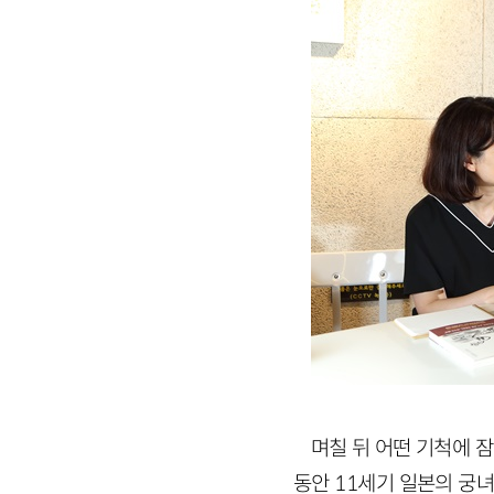
며칠 뒤 어떤 기척에 
동안
11
세기 일본의 궁녀