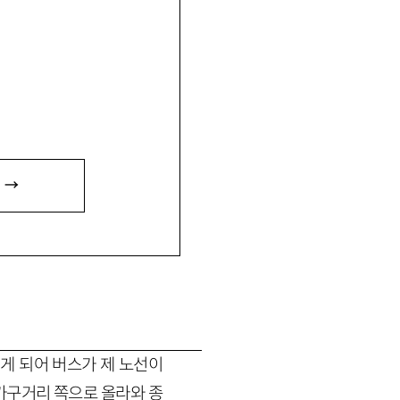
름의 맛』, 장편소설 『식사의
 시작했다. 소설집 『다시
 →
『누구나 평행선 너머의 사랑
게 되어 버스가 제 노선이
가구거리 쪽으로 올라와 종