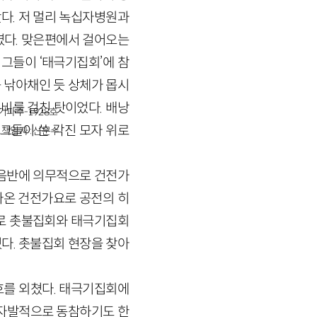
왔다. 저 멀리 녹십자병원과
였다. 맞은편에서 걸어오는
그들이 ‘태극기집회’에 참
를 낚아채인 듯 상체가 몹시
비를 걸친 탓이었다. 배낭
경기파주-1928호
그들이 쓴 각진 모자 위로
책임자 : 신문수
 음반에 의무적으로 건전가
나온 건전가요로 공전의 히
으로 촛불집회와 태극기집회
다. 촛불집회 현장을 찾아
호를 외쳤다. 태극기집회에
 자발적으로 동참하기도 한