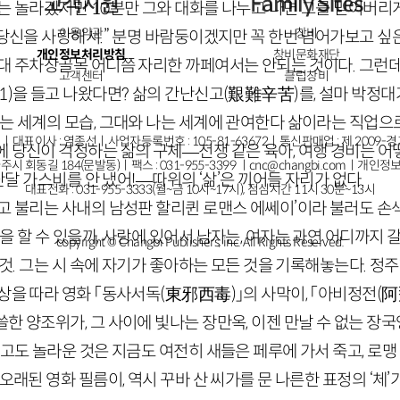
고객지원
Family Sites
에는 놀라겠지만
10
분만 그와 대화를 나누고 나면 그를 믿어버리게 
이용약관
창비
 당신을 사랑해서.” 분명 바람둥이겠지만 꼭 한번 넘어가보고 싶은
개인정보처리방침
창비문화재단
홍대 주차장골목 어디쯤 자리한 까페여서는 안되는 것이다. 그런데
고객센터
클럽창비
1
)
을 들고 나왔다면? 삶의 간난신고
(艱難辛苦)
를, 설마 박정대
는 세계의 모습, 그대와 나는 세계에 관여한다 삶이라는 직업으
ㅣ대표이사 : 염종선ㅣ사업자등록번호 : 105-81-63672ㅣ통신판매업 : 제 2009-
 당신이 걱정하는 삶의 구체—전쟁 같은 육아, 여행 경비는 어
주시 회동길 184(문발동)ㅣ팩스 : 031-955-3399 ㅣ
cnc@changbi.com
ㅣ개인정보
지난달 가스비를 안 냈어!—따위의 ‘삶’은 끼어들 자리가 없다.
대표전화 : 031-955-3333(월~금 10시~17시), 점심시간 11시 30분~13시
고 불리는 사내의 남성판 할리퀸 로맨스 에쎄이’이라 불러도 손색
을 할 수 있을까, 사랑에 있어서 남자는, 여자는 과연 어디까지 갈
copyright © Changbi Publishers, inc. All Rights Reserved.
것. 그는 시 속에 자기가 좋아하는 모든 것을 기록해놓는다. 정
상을 따라 영화 「동사서독
(東邪西毒)
」의 사막이, 「아비정전
(
한 양조위가, 그 사이에 빛나는 장만옥, 이젠 만날 수 없는 장
갑고도 놀라운 것은 지금도 여전히 새들은 페루에 가서 죽고, 로맹
오래된 영화 필름이, 역시 꾸바 산 씨가를 문 나른한 표정의 ‘체’