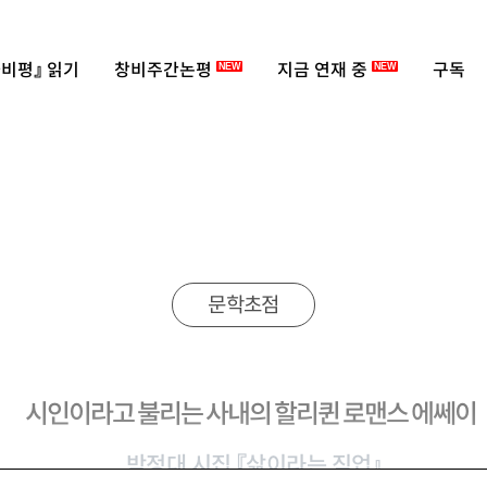
비평』 읽기
창비주간논평
지금 연재 중
구독
NEW
NEW
문학초점
시인이라고 불리는 사내의 할리퀸 로맨스 에쎄이
박정대 시집 『삶이라는 직업』