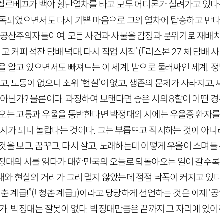
우엘르베끄가 백야 횡단열차를 타고 모두 어디론가 실려가고 있다
독되었으면서도 다시 기쁜 마음으로 그의 열차에 탑승하고 만다
정 공산주의자들이여, 모든 사건과 사물을 감정과 분위기로 재배
고 커피 석잔 담배 넉대, 다시 작업 시작”
(「리스본
27
체 담배 사
을 알고 있으면서도 빠져드는 이 세계. 밤으로 둘러싸인 세계. 정
고, 노동이 없으니 소위 ‘현실’이 없고, 생존의 문제가 사라지고,
 아닌가? 물론이다. 과장하여 보탠다면 좋은 시의
8
할이 어떤 경
 오는 고통과 우울을 동반한다면 박정대의 시에는 우울증 환자를
도 시가 되니 놀랍다는 것이다. 그는 부릅뜨고 직시하는 것이 아
것을 보고, 꿈꾸고, 다시 살고, 노래하는데 어떻게 우울이 스며들
박정대의 시를 읽다가 대한민국의 오늘로 되돌아오는 일이 갈수록
대와 현실의 거리가 그리 멀지 않았는데 점점 낙폭이 커지고 있다
춘 계급!”
(「청춘 계급」)
이라고 당당하게 선언하는 것은 이제 ‘공
가. 박정대는 잘못이 없다. 박정대만큼은 끝까지 그 자리에 있