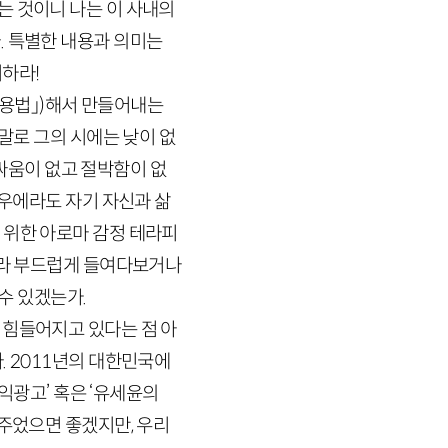
는 것이니 나는 이 사내의
. 특별한 내용과 의미는
치하라!
용법」)
해서 만들어내는
말로 그의 시에는 낮이 없
 싸움이 없고 절박함이 없
우에라도 자기 자신과 삶
 위한 아로마 감정 테라피
니라 부드럽게 들여다보거나
 수 있겠는가.
 힘들어지고 있다는 점 아
.
2011
년의 대한민국에
익광고’ 혹은 ‘유세윤의
어주었으면 좋겠지만, 우리