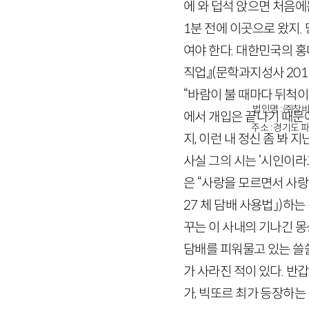
에 와 덥석 앉으면 처음
1
분 전에 이곳으로 왔지.
여야 한다. 대한민국의 
직업』
(문학과지성사
201
“바람이 불 때마다 뒤척이
법인명 : ㈜창비
에서 개입은 끝나기 때문에
주소 : 경기도 파
지, 이런 내 정신 좀 봐 
사실 그의 시는 ‘시인이라
은 “사랑을 모르면서 사랑
27
체 담배 사용법」)
하는 
꾸는 이 사내의 기나긴 몽
담배를 피워물고 있는 쓸쓸
가 사라진 적이 있다. 반
가, 빅또르 최가 등장하는 