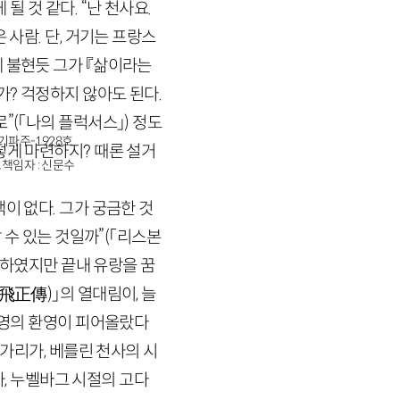
될 것 같다. “난 천사요.
 사람. 단, 거기는 프랑스
 불현듯 그가 『삶이라는
가? 걱정하지 않아도 된다.
로”
(「나의 플럭서스」)
정도
경기파주-1928호
떻게 마련하지? 때론 설거
책임자 : 신문수
이 없다. 그가 궁금한 것
 수 있는 것일까”
(「리스본
주하였지만 끝내 유랑을 꿈
阿飛正傳)
」의 열대림이, 늘
국영의 환영이 피어올랐다
 가리가, 베를린 천사의 시
가, 누벨바그 시절의 고다