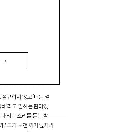
 →
SADANG
가는 길」, 『단편
 바람. 세상에는
2
호선 ‘사
계속 이어진
2
,
3
,
4
시집에서
고 절규하지 않고 ‘너는 멀
틱해’라고 말하는 편이었
 내리는 소리를 듣는 밤.
? 그가 노천 까페 앞자리