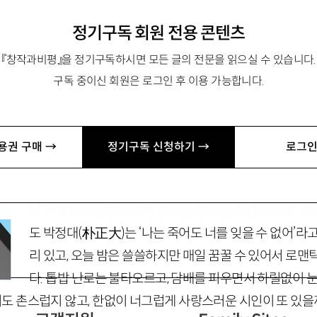
정기구독 회원 전용 콘텐츠
『창작과비평』을 정기구독하시면 모든 글의 전문을 읽으실 수 있습니다.
구독 중이신 회원은 로그인 후 이용 가능합니다.
『후르츠 캔디 버스』가 있음. susangpark@hanmail.net
용권 구매 →
정기구독 신청하기 →
로그인
“
SADANG
—나는
SADANG
을 <새드앙>이라고 읽는다”
(「
들』, 세계사
1997
)
라는 문장. 달콤한 슬픔, 적당하게 부는
당’역에서도 슬픔(
sad
)을 읽어낼 줄 아는 사람이 있다. 
도 박정대
(朴正大)
는 ‘나는 죽어도 너를 잊을 수 없어’라
리 있고, 오늘 밤은 쓸쓸하지만 매일 꿈꿀 수 있어서 로맨
다. 톱밥 난로는 불타오르고, 담배를 피우면서 하릴없이 눈
 촌스럽지 않고, 한없이 너그럽게 사랑스러운 시인이 또 있을까