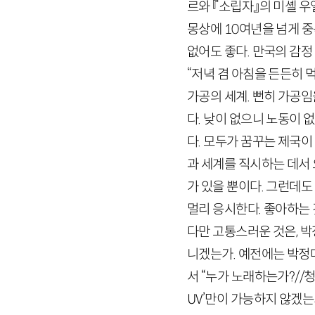
르와 『소립자』의 미셸 
몽상에
10
여년을 넘게 중
없어도 좋다. 만국의 감
“저녁 겸 아침을 든든히 먹
가공의 세계. 뻔히 가공임
다. 낮이 없으니 노동이 없
다. 모두가 꿈꾸는 제국이
과 세계를 직시하는 데서
가 있을 뿐이다. 그런데
멀리 응시한다. 좋아하는 
다만 고통스러운 것은, 
니겠는가. 예전에는 박정
서 “누가 노래하는가?//청
UV
’만이 가능하지 않겠는