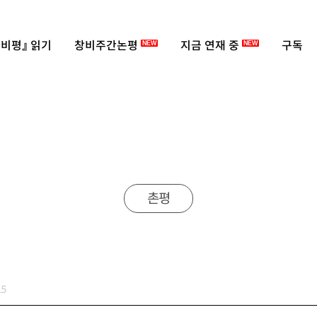
비평』 읽기
창비주간논평
지금 연재 중
구독
NEW
NEW
촌평
5