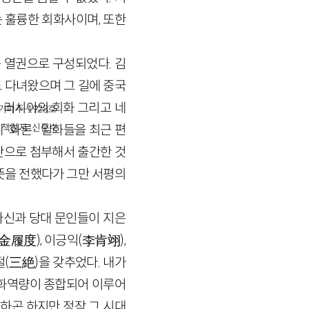
 훌륭한 회화사이며, 또한
 등 열권으로 구성되었다. 김
 다녀왔으며 그 길에 중국
, 러시아의 회화 그리고 네
경기파주-1928호
책임자 : 신문수
제
·
화론
·
일화들을 최근 편
판으로 첨부해서 출간한 것
뜻을 전했다가 그만 서평의
자신과 당대 문인들이 지은
金
履
度
)
, 이긍익
(李
肯翊
)
,
절
(
三絶
)
을 갖추었다. 내가
문화역량이 종합되어 이루어
하곤 하지만 정작 그 시대