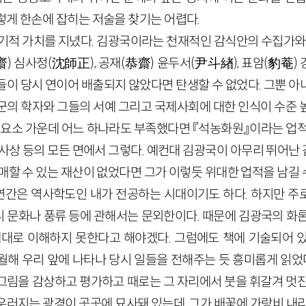
렇게 한손에 잡히는 저술을 찾기는 어렵다.
획기적 가치를 지녔다. 김광국이라는 천재적인 감식안의 수집가와
齋
)
심사정
(
沈師正
)
, 공재
(
恭齋
)
윤두서
(
尹斗緖
)
, 표암
(
豹菴
)
들이 당시 연이어 배출되지 않았다면 탄생할 수 없었다. 그뿐 아
군의 학자와 그들의 서예 그리고 국제사회에 대한 인식이 수준 
러 요소 가운데 어느 하나라도 부족했다면 『석농화원』이라는 업적
인식, 사상 등의 모든 면에서 그렇다. 예컨대 김광국이 아무리 뛰
매할 수 있는 재산이 없었다면 그가 이렇듯 위대한 업적을 남길 
간은 역사학도인 내가 전공하는 시대이기도 하다. 하지만 주로 정
 문화나 풍류 등에 관해서는 문외한이다. 때문에 김광국의 화론
제대로 이해하지 못한다고 해야겠다. 그럼에도 책에 기술되어 
해 우리 앞에 나타나 당시 일들을 전해주는 듯 흥미롭게 읽었다
그림을 감상하고 평가하고 때로는 그 자리에서 붓을 휘갈겨 멋진
우러지는 광경이 곳곳에 묘사돼 있는데, 그가 배꽃에 가랑비 내리