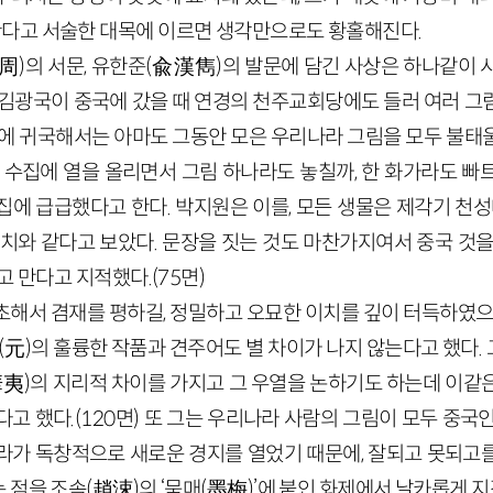
다고 서술한 대목에 이르면 생각만으로도 황홀해진다.
周
)
의 서문, 유한준
(
兪漢雋
)
의 발문에 담긴 사상은 하나같이 
 김광국이 중국에 갔을 때 연경의 천주교회당에도 들러 여러 그
선에 귀국해서는 아마도 그동안 모은 우리나라 그림을 모두 불태
록 수집에 열을 올리면서 그림 하나라도 놓칠까, 한 화가라도 빠
에 급급했다고 한다. 박지원은 이를, 모든 생물은 제각기 천성
이치와 같다고 보았다. 문장을 짓는 것도 마찬가지여서 중국 것을
고 만다고 지적했다.
(
75
면)
초해서 겸재를 평하길, 정밀하고 오묘한 이치를 깊이 터득하였으니
(
元
)
의 훌륭한 작품과 견주어도 별 차이가 나지 않는다고 했다.
華夷
)
의 지리적 차이를 가지고 그 우열을 논하기도 하는데 이같
다고 했다.
(
120
면)
또 그는 우리나라 사람의 그림이 모두 중국인
라가 독창적으로 새로운 경지를 열었기 때문에, 잘되고 못되고
 점을 조속
(
趙涑
)
의 ‘묵매
(
墨梅
)
’에 붙인 화제에서 날카롭게 지