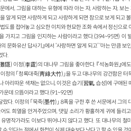
문에서, 그림을 대하는 유형에 따라 아는 자, 사랑하는 자, 보는 
림을 알게 되면 사랑하게 되고 사랑하게 되면 참으로 보게 되고 볼
과 법도를 접어놓고 심오한 이치와 현묘한 조화 속에서 정신으로 
을 가지고 그림을 인지하는 사람이라고 했다.
(
394
~
95
면)
이 
의 문화유산 답사기』에서 ‘사랑하면 알게 되고’ ‘아는 만큼 보
었다.
灘隱
)
이정
(李
霆
)
의 대나무 그림을 좋아한다. 『석농화원』에도
 이정의 「청록대죽
(
靑綠大竹
)
」을 두고 대나무의 강건함은 터
나 아리따운 색채는 없으니, 이것은 습기(
習氣
, 습성)에 구애된
 가운데 으뜸이라고 했다.
(
91
~
92
면)
달랐다. 이정의 「묵죽
(
墨竹
)
」
8
폭을 구한 후 쓴 서문에서 그의
성글어도 희열을 안겨주었으며, 댓잎 소리가 황홀하게 귀에 들리고
의 유명작가라도 이보다 뛰어나지 않다고 했다. 또 대나무의 철
 수 있다는 점에서 화첩이 실제 대숲보다 낫다고 할 수 있을 것