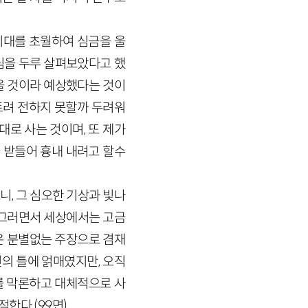
시대를 초월하여 심금을 울
림을 두루 살펴보았다고 했
울 것이라 예상했다는 것이
트려 전하지 못할까 두려워
대로 사는 것이며, 또 제가
 받들어 흉내 내려고 할수
, 그 심오한 기상과 빛나
 그러면서 세상에서는 고금
은 분별없는 주장으로 겸재
의 틀에 얽매였지만, 오직
를 막론하고 대체적으로 사
적한다.
(
99
면)