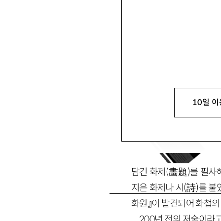
안병욱
安秉旭
가톨릭대 명예교수, 한국사 ah
10일 이
담긴 화제
(
畵題
)
를 필사
지은 화제나 시
(
詩
)
를 붙
화원』이 발견되어 화첩의 
200
년 전의 저술이라고