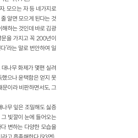
자, 모으는 자 등 네가지로
 줄 알면 모으게 된다는 것
이해하는 것인데 바로 김광
발문을 가지고 꼭
200
년이
인다’라는 말로 번안하여 일
 대나무 화제가 몇편 실려
득했으나 윤택함은 얻지 못
 때문이라 비판하면서도, 그
 대나무 잎은 조밀해도 싫증
 그 빛깔이 눈에 들어오는
마다 변하는 다양한 모습을
이라고 흡족해한다.
(
93
면)