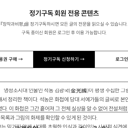
200년 만에 나타난 전설적 업적
정기구독 회원 전용 콘텐츠
『창작과비평』을 정기구독하시면 모든 글의 전문을 읽으실 수 있습니다.
구독 중이신 회원은 로그인 후 이용 가능합니다.
n@catholic.ac.kr
용권 구매 →
정기구독 신청하기 →
로그인
얼마 전 새로 발견되어 번역 출판된 『김광국의 석농화원』
는 조선시대 화론집
(
畵論集
)
을 큰 감동 속에 통독했다. 『석
영정조시대 인물인 석농 김광국
(
金光國
)
이 평생 수집한 그
해서 정리한 책이다. 석농은 화첩에 당대 서예가들의 글씨로 본
였다. 이 화첩은 그간 흩어져 그 전체 실상을 알 수 없어 전설처
목록과 그림의 화제를 확인할 수 있게 된 것이다.
는 믿기지 않게 시대를 초월한 인식과 깊이있는 사상적 식견에 