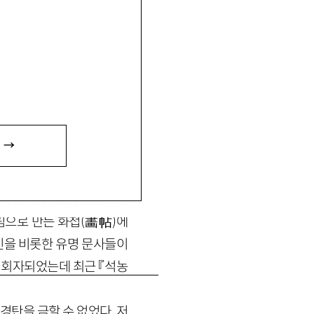
 →
(유홍준
·
김채식 옮김)
이라
농화원
(
石農畵苑
)
』은 조선
림으로 만든 화첩
(
畵帖
)
에
인을 비롯한 유명 문사들이
럼 회자되었는데 최근 『석농
경탄을 금할 수 없었다. 저