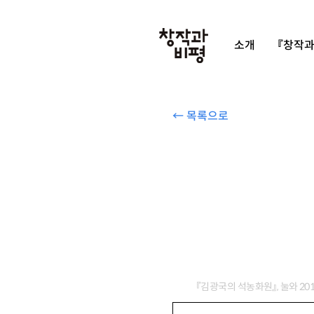
소개
『창작과
← 목록으로
『김광국의 석농화원』, 눌와 201