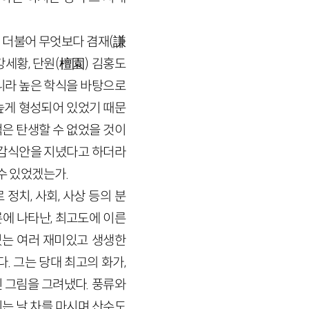
 더불어 무엇보다 겸재
(
謙
강세황, 단원
(
檀園
)
김홍도
니라 높은 학식을 바탕으로
높게 형성되어 있었기 때문
은 탄생할 수 없었을 것이
어난 감식안을 지녔다고 하더라
수 있었겠는가.
치, 사회, 사상 등의 분
에 나타난, 최고도에 이른
있는 여러 재미있고 생생한
. 그는 당대 최고의 화가,
 그림을 그려냈다. 풍류와
는 날 차를 마시며 산수도