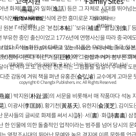
고객지원
Family Sites
어낸 화제
(
畵題
)
와 일화
(
逸話
)
등은 그 자체로 시대를 뛰어넘는
이용약관
창비
 지식인들의 사유와 인식에 관한 흥미로운 자료이다.
개인정보처리방침
창비문화재단
고객센터
클럽창비
 원본 『석농화원』은 ‘본첩
(
本帖
)
’ ‘보유
(
補遺
)
’ ‘별집
(
別集
)
’
낸 부유한 중인 출신이었고
1776
년에 연행사신을 따라 중국에도
았다. 『석농화원』이 다루고 있는 작품은 우리나라, 중국, 일본
ㅣ대표이사 : 염종선ㅣ사업자등록번호 : 105-81-63672ㅣ통신판매업 : 제 2009-
주시 회동길 184(문발동)ㅣ팩스 : 031-955-3399 ㅣ
cnc@changbi.com
ㅣ개인정보
280
점에 이른다. 이런 거질
(
巨帙
)
의 그림첩과 거기 첨부된 화
대표전화 : 031-955-3333(월~금 10시~17시), 점심시간 11시 30분~13시
달아 번역하고 또 관련된 현존하는 그림들을 일일이 수배해 도
져다준 감동에 겨워 책을 펴낸 유홍준
(
兪弘濬
)
교수에게 고마운 
copyright © Changbi Publishers, inc. All Rights Reserved.
燕巖
)
박지원
(
朴趾源
)
의 서문을 비롯해서 매 작품마다 석농 
晃
)
, 이광사
(
李匡師
)
, 황기천
(
黃基天
)
, 유한지
(
兪漢芝
)
, 김이도
(
난 문사들의 글씨로 화제를 써서 시
(
詩
)
·
서
(
書
)
·
화
(
詩書畵
)
삼
난 한 인물에 의한 돌출적인 업적이라는 범주를 넘어 당시의 
우리는 영정조시대의 뛰어난 문예와 높은 경지에 이른 문화를 언급