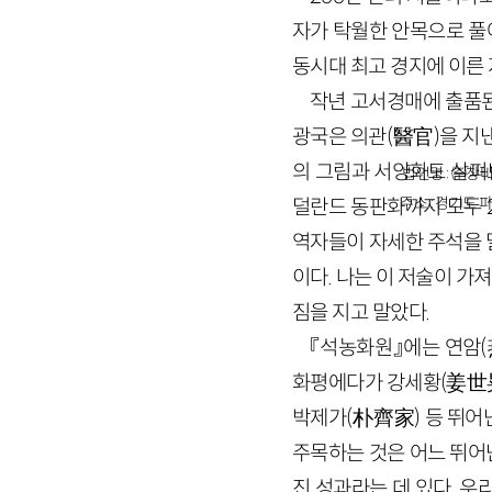
자가 탁월한 안목으로 풀
동시대 최고 경지에 이른
작년 고서경매에 출품된
광국은 의관
(
醫官
)
을 지
의 그림과 서양화도 살펴보
법인명 : ㈜창비
주소 : 경기도 파
덜란드 동판화까지 모두
역자들이 자세한 주석을 
이다. 나는 이 저술이 가
짐을 지고 말았다.
『석농화원』에는 연암
(
화평에다가 강세황
(
姜世
박제가
(
朴齊家
)
등 뛰어
주목하는 것은 어느 뛰어
진 성과라는 데 있다. 