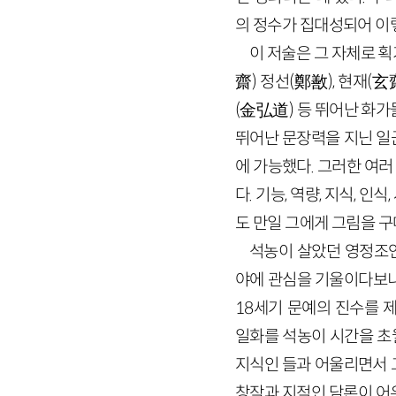
의 정수가 집대성되어 이
이 저술은 그 자체로 
齋
)
정선
(
鄭敾
)
, 현재
(
玄
(
金弘道
)
등 뛰어난 화가
뛰어난 문장력을 지닌 일
에 가능했다. 그러한 여
다. 기능, 역량, 지식, 
도 만일 그에게 그림을 구
석농이 살았던 영정조연
야에 관심을 기울이다보니
18
세기 문예의 진수를 
일화를 석농이 시간을 초월
지식인 들과 어울리면서 
창작과 지적인 담론이 어