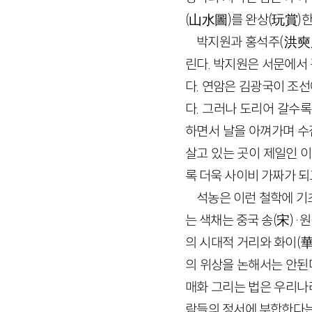
(
山水圖
)
를 완상
(
玩賞
)
한
박지원과 홍석주
(
洪奭
린다. 박지원은 서문에서
다. 연암은 김광국이 조
다. 그러나 도리어 갈수
하면서 날을 아껴가며 수집
살고 있는 곳이 제일인 
록 더욱 사이비 가짜가 되
석농은 이런 철학에 기
는 색채는 중국 송
(
宋
)
·
원
의 시대적 거리와 화이
(
의 위상을 논해서는 안된
매화 그리는 법은 우리나
람들의 정서에 부합한다는