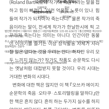
고객지원
Family Sites
(
Roland
Barthes
)의 ‘작가의 죽음’이라는 말을 접
이용약관
창비
하고 힘이 빠졌다. “이런 억울할 노릇이 있나. 힘
개인정보처리방침
창비문화재단
고객센터
클럽창비
들여 작가가 되자마자 죽는다니!” 물론 작가의 죽
음이라는 말이, 전세계 작가가 한날한시에 픽 고
법인명 : ㈜창비ㅣ대표이사 : 염종선ㅣ사업자등록번호 : 105-81-63672ㅣ통신판매업 : 제 2009-
꾸라져 죽는다는 의미는 아니다. 인간이란 동물
경기파주-1928호
주소 : 경기도 파주시 회동길 184(문발동)ㅣ팩스 : 031-955-3399 ㅣ
cnc@changbi.com
ㅣ개인
이 이야기를 즐기는 이상 창작활동 자체가 사라
정보책임자 : 신문수
질 일은 없다는 것을 우리는 안다. 하지만 우리 모
대표전화 : 031-955-3333(월~금 10시~17시), 점심시간 11시 30분~13시
두 느끼지 않는가? 작가도 작품도 순문학도 다시
copyright © Changbi Publishers, inc. All Rights Reserved.
는 옛날처럼 대접받지 못할 것이다. 우리 시대는
거대한 변화의 시대다.
변화에 대한 책은 많지만 이 책 『오쓰카 에이지:
순문학의 죽음
·
오타쿠
·
스토리텔링을 말하다』만
한 책은 흔치 않다. 흔히 하는 두가지 실수를 하지