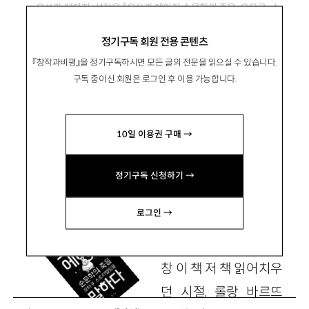
오쓰카 에이지·선정우 『오쓰카 에이지:순문학의 죽음·오타쿠·스
토리텔링을 말하다』, 북바이북 2015
정기구독 회원 전용 콘텐츠
『창작과비평』을 정기구독하시면 모든 글의 전문을 읽으실 수 있습니다.
독자도 변하고 창작도 변하는 시대
구독 중이신 회원은 로그인 후 이용 가능합니다.
10일 이용권 구매 →
金兌權
김태권
만화가 kimtaenim@gmail.com
정기구독 신청하기 →
로그인 →
작가가 되고 싶어 한
창 이 책 저 책 읽어치우
던 시절, 롤랑 바르뜨